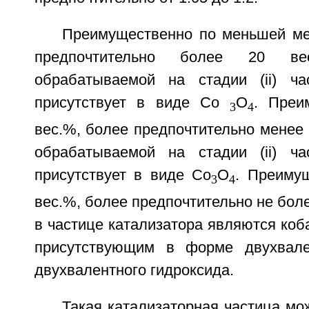
Преимущественно по меньшей ме
предпочтительно более 20 в
обрабатываемой на стадии (ii) ча
присутствует в виде Co
O
. Преи
3
4
вес.%, более предпочтительно менее 
обрабатываемой на стадии (ii) ча
присутствует в виде Co
O
. Преиму
3
4
вес.%, более предпочтительно не боле
в частице катализатора являются коба
присутствующим в форме двухвале
двухвалентного гидроксида.
Такая катализаторная частица мо