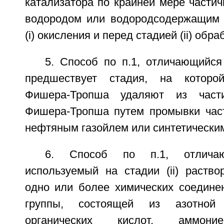
катализатора по крайней мере части
водородом или водородсодержащим 
(i) окисления и перед стадией (ii) обра
5. Способ по п.1, отличающийся 
предшествует стадия, на которо
Фишера-Тропша удаляют из части
Фишера-Тропша путем промывки част
нефтяным газойлем или синтетическим
6. Способ по п.1, отлича
используемый на стадии (ii) раство
одно или более химических соедине
группы, состоящей из азотной
органических кислот, аммо