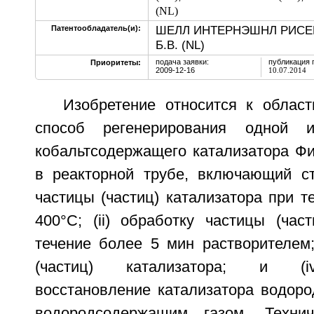
(NL)
ШЕЛЛ ИНТЕРНЭШНЛ РИСЕ
Патентообладатель(и):
Б.В. (NL)
подача заявки:
публикация 
Приоритеты:
2009-12-16
10.07.2014
Изобретение относится к област
способ регенерирования одной 
кобальтсодержащего катализатора Фи
в реакторной трубе, включающий ста
частицы (частиц) катализатора при т
400°C; (ii) обработку частицы (час
течение более 5 мин растворителем; 
(частиц) катализатора; и (iv
восстановление катализатора водоро
водородсодержащим газом. Технич