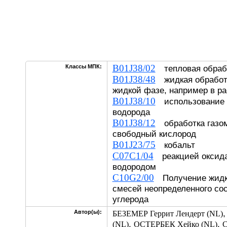
B01J38/02
Классы МПК:
тепловая обраб
B01J38/48
жидкая обработк
жидкой фазе, например в ра
B01J38/10
использование 
водорода
B01J38/12
обработка газо
свободный кислород
B01J23/75
кобальт
C07C1/04
реакцией оксида
водородом
C10G2/00
Получение жидк
смесей неопределенного сос
углерода
Автор(ы):
БЕЗЕМЕР Геррит Лендерт (NL)
,
,
(NL)
ОСТЕРБЕК Хейко (NL)
С