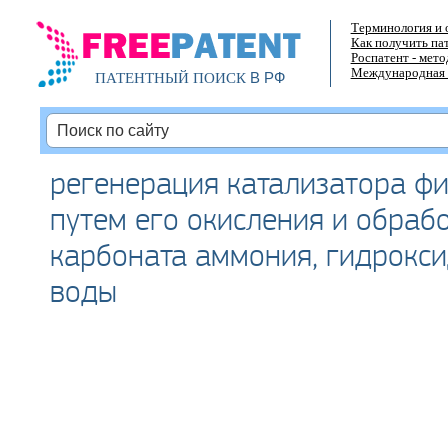
Терминология и 
Как получить па
Роспатент - мет
Международная 
В РФ
ПАТЕНТНЫЙ ПОИСК
регенерация катализатора ф
путем его окисления и обраб
карбоната аммония, гидрокс
воды