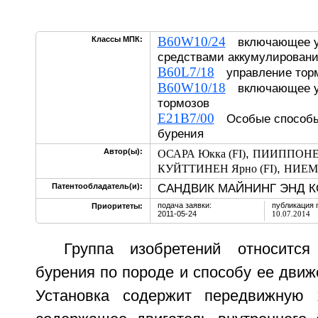
B60W10/24
Классы МПК:
включающее у
средствами аккумулировани
B60L7/18
управление тор
B60W10/18
включающее уп
тормозов
E21B7/00
Особые способы 
бурения
,
Автор(ы):
ОСАРА Юкка (FI)
ПИИППОНЕН
,
КУЙТТИНЕН Ярно (FI)
НИЕМИ
САНДВИК МАЙНИНГ ЭНД КО
Патентообладатель(и):
подача заявки:
публикация 
Приоритеты:
2011-05-24
10.07.2014
Группа изобретений относитс
бурения по породе и способу ее движе
Установка содержит передвижную 