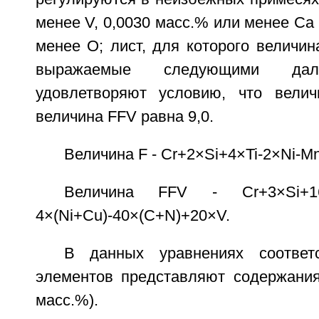
менее V, 0,0030 масс.% или менее Са 
менее О; лист, для которого величин
выражаемые следующими дале
удовлетворяют условию, что вели
величина FFV равна 9,0.
Величина F - Cr+2×Si+4×Ti-2×Ni-M
Величина FFV - Cr+3×Si+16×
4×(Ni+Cu)-40×(C+N)+20×V.
В данных уравнениях соответ
элементов представляют содержания
масс.%).