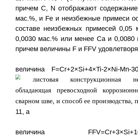
причем С, N отображают содержание
мас.%, и Fe и неизбежные примеси ос
составе неизбежных примесей 0,05 
0,0030 мас.% или менее Ca и 0,0080
причем величины F и FFV удовлетворя
величина F=Cr+2×Si+4×Ti-2×Ni-Mn-3
11, а
величина FFV=Cr+3×Si+16×Ti