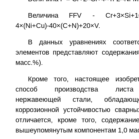
Величина FFV - Cr+3×Si+16×
4×(Ni+Cu)-40×(C+N)+20×V.
В данных уравнениях соответ
элементов представляют содержания
масс.%).
Кроме того, настоящее изобре
способ производства листа 
нержавеющей стали, обладающе
коррозионной устойчивостью сварны
отличается, кроме того, содержан
вышеупомянутым компонентам 1,0 мас