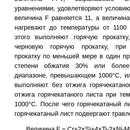
уравнениями, удовлетворяют условию
величина F равняется 11, а величина
нагревают до температуры от 1100
этого выполняют горячую прокатку
черновую горячую прокатку, при
прокатку по меньшей мере в один пр
степени обжатия 30% или более
диапазоне, превышающем 1000°C, ил
выполняют без отжига горячекатано
отжига горячекатаного листа при те
1000°C. После чего горячекатаный л
горячекатаный лист подвергают травл
Величина F = Cr+2×Si+4×Ti-2×Ni-M