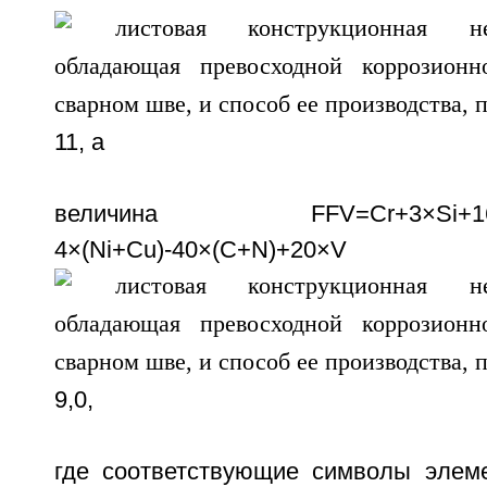
11, а
величина FFV=Cr+3×Si+16×Ti
4×(Ni+Cu)-40×(C+N)+20×
9,0,
где соответствующие символы элем