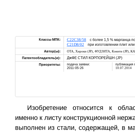
C22C38/58
Классы МПК:
с более 1,5 % марганца по
C21D8/02
при изготовлении плит или
,
,
,
,
Автор(ы):
ОТА
Хироки (JP)
ФУДЗИТА
Кэнити (JP)
КА
ДжФЕ СТИЛ КОРПОРЕЙШН (JP)
Патентообладатель(и):
подача заявки:
публикация 
Приоритеты:
2011-05-26
10.07.2014
Изобретение относится к обла
именно к листу конструкционной нерж
выполнен из стали, содержащей, в мас