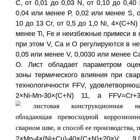
С, от 0,01 до 0,03 N, от 0,10 до 0,40 
0,04 или менее Р, 0,02 или менее S, о
10 до 13 Сr, от 0,5 до 1,0 Ni, 4×(C+N
менее Ti, Fe и неизбежные примеси в 
при этом V, Сa и О регулируются в н
0,05 или менее V, 0,0030 или менее С
О. Лист обладает параметром оцен
зоны термического влияния при свар
технологичности FFV, удовлетворяющ
2×Ni-Mn-30×(C+N)
11, а FFV=Cr+3×S
2×Mn-4×(Ni+Cu)-40×(C+N)+20×V
9,0