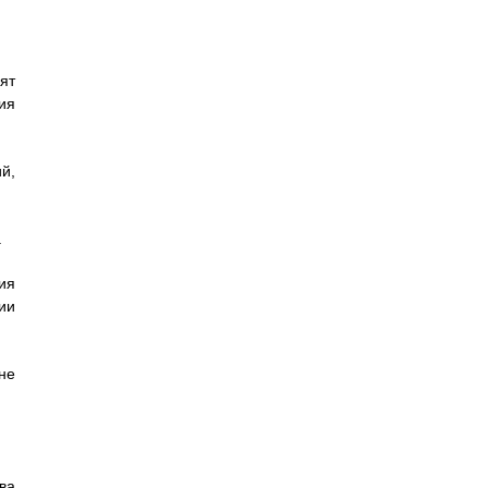
ят
ия
й,
.
ия
ии
не
ва