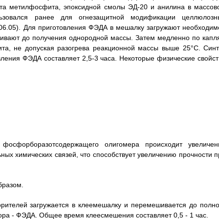
ата метилфосфита, эпоксидной смолы ЭД-20 и анилина в массов
ользовался ранее для огнезащитной модификации целлюлозн
.06.05). Для приготовления ФЭДА в мешалку загружают необходим
шивают до получения однородной массы. Затем медленно по капл
та, не допуская разогрева реакционной массы выше 25°С. Синт
ления ФЭДА составляет 2,5-3 часа. Некоторые физические свойст
 фосфорборазотсодержащего олигомера происходит увеличен
ных химических связей, что способствует увеличению прочности п
бразом.
рителей загружается в клеемешалку и перемешивается до полно
ра - ФЭДА. Общее время клеесмешения составляет 0,5 - 1 час.