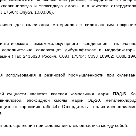
рхлорвиниловую и эпоксидную смолы, а в качестве отвердителя
 175/04; Опубл. 10.03.06).
начена для склеивания материалов с силоксановым покрытие
тетического высокомолекулярного соединения, включающ
ь, дополнительно содержащая дибутилфталат и модификаторы
ин (Пат. 2435820 Россия, С09J 175/04; С09J 109/02; С08L 19/0
ля использования в резиновой промышленности при склеиван
ой сущности является клеевая композиция марки ПЭД-Б. Кл
виниловой, эпоксидной смолы марки ЭД-20, метиленхлорид
ащите от коррозии» табл.44). Отвердитель - полиэтиленполиамин
.
чность сцепления при склеивании стеклопластика между собой.