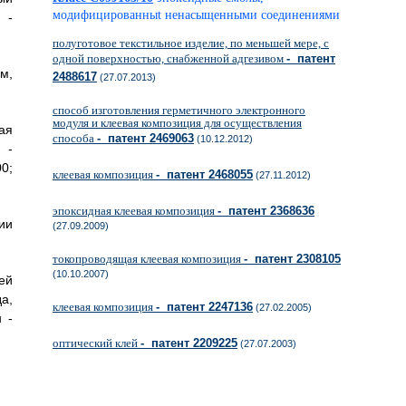
модифицированныt ненасыщенными соединениями
 -
полуготовое текстильное изделие, по меньшей мере, с
одной поверхностью, снабженной адгезивом
- патент
м,
2488617
(27.07.2013)
способ изготовления герметичного электронного
модуля и клеевая композиция для осуществления
ая
способа
- патент 2469063
(10.12.2012)
 -
0;
клеевая композиция
- патент 2468055
(27.11.2012)
эпоксидная клеевая композиция
- патент 2368636
ии
(27.09.2009)
токопроводящая клеевая композиция
- патент 2308105
(10.10.2007)
ей
а,
клеевая композиция
- патент 2247136
(27.02.2005)
 -
оптический клей
- патент 2209225
(27.07.2003)