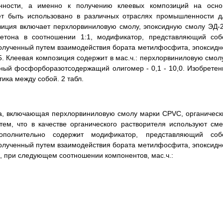
нности, а именно к получению клеевых композиций на осно
ет быть использовано в различных отраслях промышленности д
зиция включает перхлорвиниловую смолу, эпоксидную смолу ЭД-2
ацетона в соотношении 1:1, модификатор, представляющий соб
лученный путем взаимодействия бората метилфосфита, эпоксидн
. Клеевая композиция содержит в мас.ч.: перхлорвиниловую смолу
анный фосфорборазотсодержащий олигомер - 0,1 - 10,0. Изобретен
ика между собой. 2 табл.
ка, включающая перхлорвиниловую смолу марки CPVC, органическ
ем, что в качестве органического растворителя используют сме
полнительно содержит модификатор, представляющий соб
лученный путем взаимодействия бората метилфосфита, эпоксидн
5, при следующем соотношении компонентов, мас.ч.: