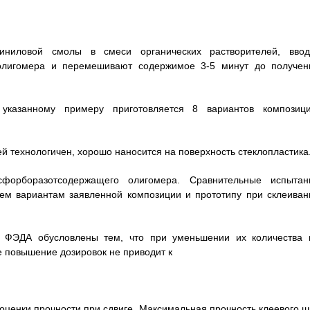
иниловой смолы в смеси органических растворителей, ввод
олигомера и перемешивают содержимое 3-5 минут до получен
указанному примеру приготовляется 8 вариантов композици
ей технологичен, хорошо наносится на поверхность стеклопластика
форборазотсодержащего олигомера. Сравнительные испытан
сем вариантам заявленной композиции и прототипу при склеиван
 ФЭДА обусловлены тем, что при уменьшении их количества 
е повышение дозировок не приводит к
оценки прочности при сдвиге. Максимальная прочность клеевого ш