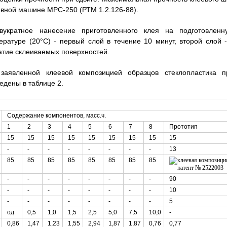
ывной машине МРС-250 (РТМ 1.2.126-88).
вукратное нанесение приготовленного клея на подготовленн
ратуре (20°С) - первый слой в течение 10 минут, второй слой -
жатие склеиваемых поверхностей.
заявленной клеевой композицией образцов стеклопластика п
дены в таблице 2.
Содержание компонентов, масс.ч.
1
2
3
4
5
6
7
8
Прототип
15
15
15
15
15
15
15
15
15
-
-
-
-
-
-
-
-
13
85
85
85
85
85
85
85
85
-
-
-
-
-
-
-
-
90
-
-
-
-
-
-
-
-
10
-
-
-
-
-
-
-
-
5
од
0,5
1,0
1,5
2,5
5,0
7,5
10,0
-
0,86
1,47
1,23
1,55
2,94
1,87
1,87
0,76
0,77