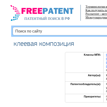
Терминология и
Как получить п
Роспатент - ме
Международная
В РФ
ПАТЕНТНЫЙ ПОИСК
клеевая композиция
Классы МПК:
Автор(ы):
Патентообладатель(и):
Приоритеты: