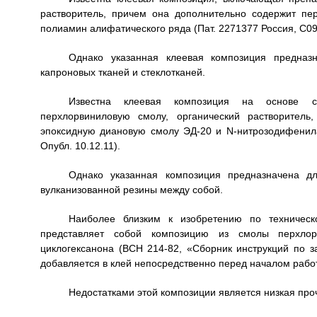
растворитель, причем она дополнительно содержит пе
полиамин алифатического ряда (Пат. 2271377 Россия, С09J
Однако указанная клеевая композиция предназ
капроновых тканей и стеклотканей.
Известна клеевая композиция на основе син
перхлорвиниловую смолу, органический растворител
эпоксидную диановую смолу ЭД-20 и N-нитрозодифенилам
Опубл. 10.12.11).
Однако указанная композиция предназначена д
вулканизованной резины между собой.
Наиболее близким к изобретению по техническ
представляет собой композицию из смолы перхлор
циклогексанона (ВСН 214-82, «Сборник инструкций по з
добавляется в клей непосредственно перед началом работ
Недостатками этой композиции является низкая про