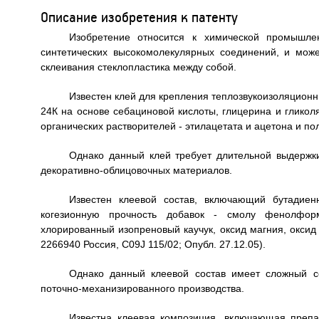
Описание изобретения к патенту
Изобретение относится к химической промышле
синтетических высокомолекулярных соединений, и мож
склеивания стеклопластика между собой.
Известен клей для крепления теплозвукоизоляцион
24К на основе себациновой кислоты, глицерина и глико
органических растворителей - этилацетата и ацетона и пол
Однако данный клей требует длительной выдержк
декоративно-облицовочных материалов.
Известен клеевой состав, включающий бутадиен
когезионную прочность добавок - смолу фенолфор
хлорированный изопреновый каучук, оксид магния, оксид ц
2266940 Россия, С09J 115/02; Опубл. 27.12.05).
Однако данный клеевой состав имеет сложный с
поточно-механизированного производства.
Известна клеевая композиция, включающая преп