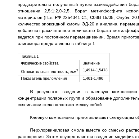
предварительно полученный путем взаимодействия бор
отношении 2,5:1:2,0-2,5. Борат метилфосфита исп
материалов (Пат. РФ 2254341 C1, С08В 15/05, Опубл. 20
количество эпоксидной смолы ЭД-20 и анилина, переме
добавляют рассчитанное количество бората метилфосфи
ведется при постоянном перемешивании. Время приготов
олигомера представлены в таблице 1.
Таблица 1
Физические свойства
Значение
1,4914-1,5478
3
Относительная плотность, г/см
Показатель преломления
1,461-1,496
В результате введения в клеевую композицию
концентрации полярных групп и образование дополнитель
склеивании стеклопластика между собой.
Клеевую композицию приготавливают следующим о
Перхлорвиниловая смола вместе со смесью раство
растворения. Затем осуществляется введение модификато