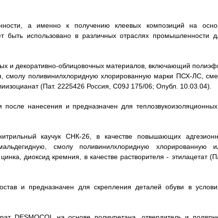
нности, а именно к получению клеевых композиций на осно
ет быть использовано в различных отраслях промышленности д
ных и декоративно-облицовочных материалов, включающий полиэф
ля, смолу поливинилхлоридную хлорированную марки ПСХ-ЛС, сме
иизоцианат (Пат. 2225426 Россия, С09J 175/06; Опубл. 10.03.04).
и после нанесения и предназначен для теплозвукоизоляционных
нитрильный каучук СНК-26, в качестве повышающих адгезионн
мальдегидную, смолу поливинилхлоридную хлорированную и
инка, диоксид кремния, в качестве растворителя - этилацетат (Па
остав и предназначен для скрепления деталей обуви в услови
арат DESMOCOL на основе полиуретана, отвердитель и полярн