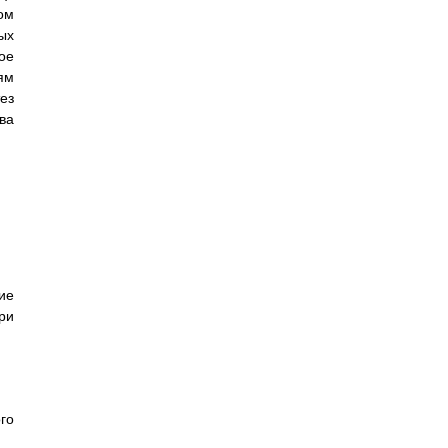
ом
ых
ое
ям
ез
ва
ие
ри
го