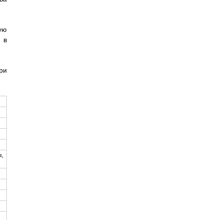
ую
 в
ри