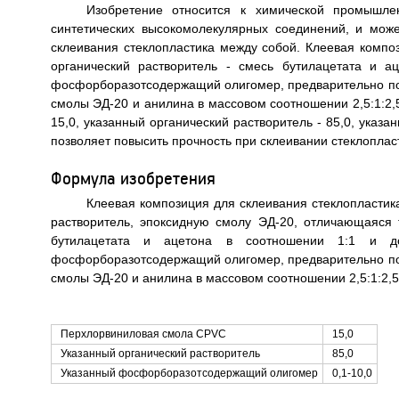
Изобретение относится к химической промышле
синтетических высокомолекулярных соединений, и мож
склеивания стеклопластика между собой. Клеевая компо
органический растворитель - смесь бутилацетата и 
фосфорборазотсодержащий олигомер, предварительно по
смолы ЭД-20 и анилина в массовом соотношении 2,5:1:2,5
15,0, указанный органический растворитель - 85,0, указ
позволяет повысить прочность при склеивании стеклопласт
Формула изобретения
Клеевая композиция для склеивания стеклопласти
растворитель, эпоксидную смолу ЭД-20, отличающаяся т
бутилацетата и ацетона в соотношении 1:1 и до
фосфорборазотсодержащий олигомер, предварительно по
смолы ЭД-20 и анилина в массовом соотношении 2,5:1:2,
Перхлорвиниловая смола CPVC
15,0
Указанный органический растворитель
85,0
Указанный фосфорборазотсодержащий олигомер
0,1-10,0