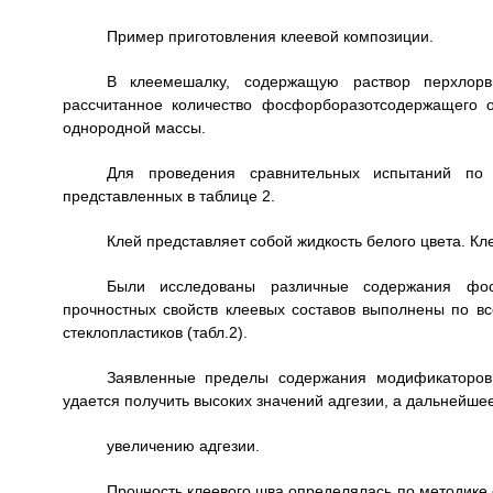
Пример приготовления клеевой композиции.
В клеемешалку, содержащую раствор перхлорв
рассчитанное количество фосфорборазотсодержащего 
однородной массы.
Для проведения сравнительных испытаний по 
представленных в таблице 2.
Клей представляет собой жидкость белого цвета. Кл
Были исследованы различные содержания фос
прочностных свойств клеевых составов выполнены по в
стеклопластиков (табл.2).
Заявленные пределы содержания модификаторов
удается получить высоких значений адгезии, а дальнейше
увеличению адгезии.
Прочность клеевого шва определялась по методике 