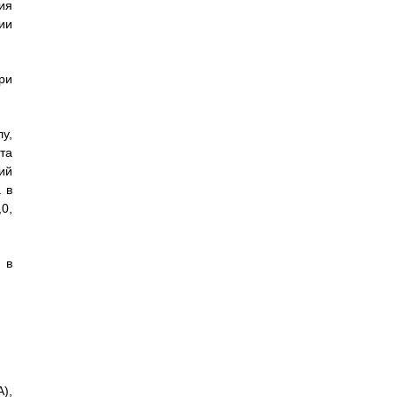
ия
ии
ри
у,
та
ий
 в
0,
 в
),