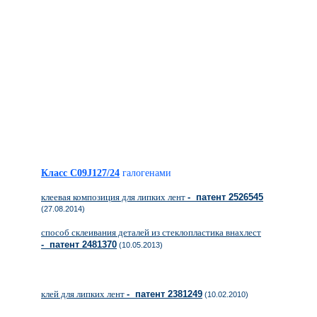
Класс C09J127/24
галогенами
клеевая композиция для липких лент
- патент 2526545
(27.08.2014)
способ склеивания деталей из стеклопластика внахлест
- патент 2481370
(10.05.2013)
клей для липких лент
- патент 2381249
(10.02.2010)