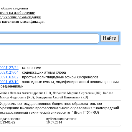
 общие сведения
атент на изобретение
тодические рекомендации
 патентная классификация
C09J127/24
галогенами
C09J127/04
содержащих атомы хлора
C09J163/02
простые полиглицидные эфиры бисфенолов
C09J163/10
эпоксидные смолы, модифицированныt ненасыщенными
соединениями
,
,
Кейбал Наталья Александровна (RU)
Лобанова Марина Сергеевна (RU)
Каблов
,
Виктор Федорович (RU)
Бондаренко Сергей Николаевич (RU)
Федеральное государственное бюджетное образовательное
учреждение высшего профессионального образования "Волгоградский
государственный технический университет" (ВолгГТУ) (RU)
подача заявки:
публикация патента:
2013-01-29
10.07.2014