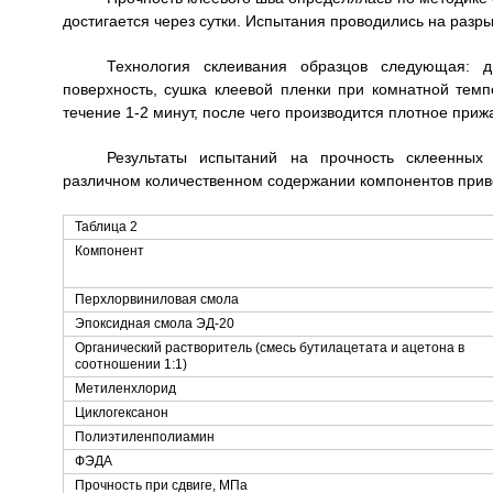
достигается через сутки. Испытания проводились на разр
Технология склеивания образцов следующая: д
поверхность, сушка клеевой пленки при комнатной темпе
течение 1-2 минут, после чего производится плотное при
Результаты испытаний на прочность склеенных 
различном количественном содержании компонентов приве
Таблица 2
Компонент
Перхлорвиниловая смола
Эпоксидная смола ЭД-20
Органический растворитель (смесь бутилацетата и ацетона в
соотношении 1:1)
Метиленхлорид
Циклогексанон
Полиэтиленполиамин
ФЭДА
Прочность при сдвиге, МПа