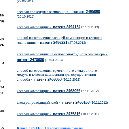
(27.06.2014)
клеевая эпоксидная композиция
- патент 2495898
ве
(20.10.2013)
ля
клеевая композиция
- патент 2494134
(27.09.2013)
способ изготовления клеящей композиции и клеящая
ир
композиция
- патент 2486221
(27.06.2013)
сь
клеевая композиция на основе эпоксидного олигомера
-
патент 2478680
(10.04.2013)
 и
способ изготовления герметичного электронного
модуля и клеевая композиция для осуществления
способа
- патент 2469063
(10.12.2012)
о-
ли
клеевая композиция
- патент 2468055
(27.11.2012)
т.
электропроводящий клей
- патент 2466168
(10.11.2012)
ях
клеевая композиция
- патент 2435815
(10.12.2011)
ый
Класс C09J163/10
эпоксидные смолы,