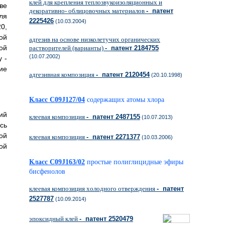
клей для крепления теплозвукоизоляционных и
ве
декоративно- облицовочных материалов
- патент
ля
2225426
(10.03.2004)
0,
ой
адгезив на основе низколетучих органических
ой
растворителей (варианты)
- патент 2184755
(10.07.2002)
 -
ие
адгезивная композиция
- патент 2120454
(20.10.1998)
Класс C09J127/04
содержащих атомы хлора
ий
клеевая композиция
- патент 2487155
(10.07.2013)
сь
ой
клеевая композиция
- патент 2271377
(10.03.2006)
ой
Класс C09J163/02
простые полиглицидные эфиры
бисфенолов
клеевая композиция холодного отверждения
- патент
2527787
(10.09.2014)
эпоксидный клей
- патент 2520479