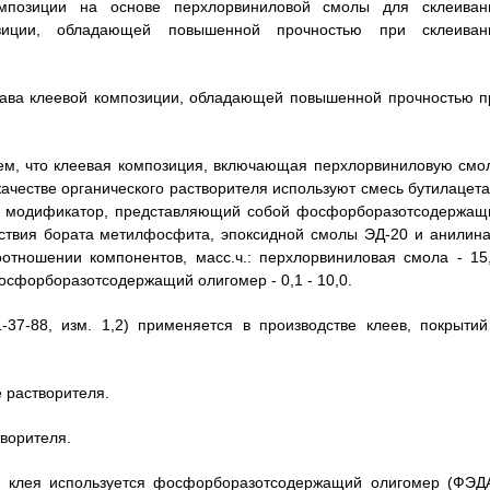
омпозиции на основе перхлорвиниловой смолы для склеиван
позиции, обладающей повышенной прочностью при склеиван
става клеевой композиции, обладающей повышенной прочностью п
тем, что клеевая композиция, включающая перхлорвиниловую смол
качестве органического растворителя используют смесь бутилацета
ит модификатор, представляющий собой фосфорборазотсодержащ
ствия бората метилфосфита, эпоксидной смолы ЭД-20 и анилина
отношении компонентов, масс.ч.: перхлорвиниловая смола - 15,
фосфорборазотсодержащий олигомер - 0,1 - 10,0.
7-88, изм. 1,2) применяется в производстве клеев, покрытий
 растворителя.
творителя.
и клея используется фосфорборазотсодержащий олигомер (ФЭДА