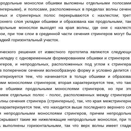
продольные монослои обшивки выложены отдельными полосами
нгерными), и полосами, расположенных в пределах волны сечен
ерных и стрингерных полос перекрываются с нахлестом; трет
рхнего слоя укладки обшивки и образована как продольными, так
дольные монослои выходят на края волны, где они с нахлест
, при том слои в срединной части сечения стрингеров могут бы
адкий горизонтальный участок.
ического решения от известного прототипа являются следующи
выкладку с одновременным формированием обшивки и стрингеров 
геров, и непродольных, расположенных под углом к стрингера
 в поперечном сечении волнообразную форму и условно делится 
актеризуется тем, что начинается в толще обшивки и образова
и монослоями стрингеров; вторая характеризуется тем, что так
ке обшивки продольными монослоями стрингеров, но при эт
ием отдельных полос - полос, расположенных между стрингера
лны сечения стрингера (стрингерных), так, что края межстрингерн
характеризуется тем, что находится выше последнего верхнего сл
и непродольными монослоями стрингеров, причем непродольн
 покрывают такие же нижележащие непродольные монослои, при т
ь выполнены горизонтальными, так что верх волны имеет гладк