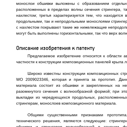
монослои обшивки выложены с образованием отдельны
расположенных в пределах волны сечения стрингера, та
нахлестом; третья характеризуется тем, что находится
продольными, так и непродольными монослоями стрингер
с нахлестом покрывают такие же нижележащие непродоль
могут быть выполнены горизонтальными, так что верх волн
Описание изобретения к патенту
Предлагаемое изобретение относится к области а
частности к конструкции композиционных панелей крыла л
Широко известны конструкции композиционных стр
WO 2009023346, которая и принята за прототип. Данн
материала состоит из обшивки и закрепленных на не
разомкнутого сечения с волнообразной формой; при э
выкладки из чередующихся продольных, расположенных
стрингерам, монослоев композиционного материала.
Общими существенными признаками прототипа
технического решения, являются следующие: стрингер
обшивки и стрингеров волнообразной в сечении 