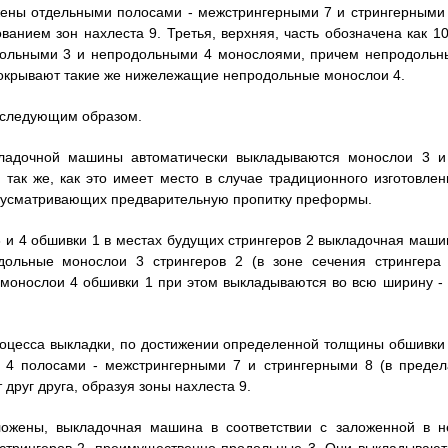
жены отдельными полосами - межстрингерными 7 и стрингерными 
анием зон нахлеста 9. Третья, верхняя, часть обозначена как 10
одольными 3 и непродольными 4 монослоями, причем непродольн
 покрывают такие же нижележащие непродольные монослои 4.
 следующим образом.
ыкладочной машины автоматически выкладываются монослои 3 и
так же, как это имеет место в случае традиционного изготовлен
едусматривающих предварительную пропитку преформы.
 и 4 обшивки 1 в местах будущих стрингеров 2 выкладочная маши
дольные монослои 3 стрингеров 2 (в зоне сечения стрингера 
 монослои 4 обшивки 1 при этом выкладываются во всю ширину - 
процесса выкладки, по достижении определенной толщины обшивки 
 4 полосами - межстрингерными 7 и стрингерными 8 (в предел
друг друга, образуя зоны нахлеста 9.
ложены, выкладочная машина в соответствии с заложенной в н