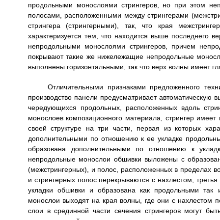
продольными монослоями стрингеров, но при этом не
полосами, расположенными между стрингерами (межстри
стрингера (стрингерными), так, что края межстринг
характеризуется тем, что находится выше последнего ве
непродольными монослоями стрингеров, причем непро
покрывают такие же нижележащие непродольные монослои
выполнены горизонтальными, так что верх волны имеет гл
Отличительными признаками предложенного техн
производство панели предусматривает автоматическую 
чередующихся продольных, расположенных вдоль стрин
монослоев композиционного материала, стрингер имеет
своей структуре на три части, первая из которых хар
дополнительными по отношению к ее укладке продольным
образована дополнительными по отношению к уклад
непродольные монослои обшивки выложены с образован
(межстрингерных), и полос, расположенных в пределах во
и стрингерных полос перекрываются с нахлестом; третья 
укладки обшивки и образована как продольными так 
монослои выходят на края волны, где они с нахлестом
слои в срединной части сечения стрингеров могут быт