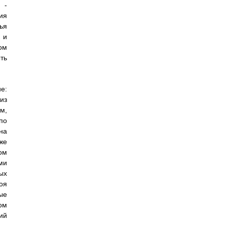
 -
ия
ья
 и
ом
ть
е:
из
м,
по
на
же
ом
ми
ых
оя
ые
ом
ий