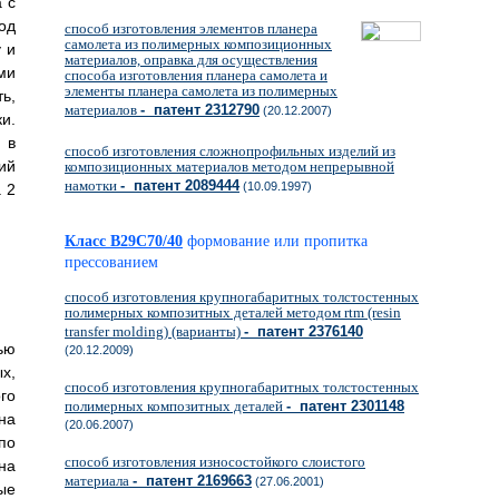
 с
од
способ изготовления элементов планера
самолета из полимерных композиционных
 и
материалов, оправка для осуществления
ми
способа изготовления планера самолета и
элементы планера самолета из полимерных
ь,
материалов
- патент 2312790
(20.12.2007)
и.
 в
способ изготовления сложнопрофильных изделий из
ий
композиционных материалов методом непрерывной
намотки
- патент 2089444
(10.09.1997)
 2
Класс B29C70/40
формование или пропитка
прессованием
способ изготовления крупногабаритных толстостенных
полимерных композитных деталей методом rtm (resin
transfer molding) (варианты)
- патент 2376140
ью
(20.12.2009)
х,
способ изготовления крупногабаритных толстостенных
го
полимерных композитных деталей
- патент 2301148
на
(20.06.2007)
по
способ изготовления износостойкого слоистого
на
материала
- патент 2169663
(27.06.2001)
ые