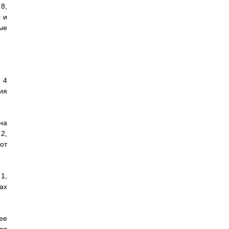
8,
 и
ые
 4
ия
на
2,
от
1,
ах
ее