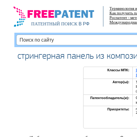
Терминология и
Как получить п
Роспатент - ме
Международная
В РФ
ПАТЕНТНЫЙ ПОИСК
стрингерная панель из композ
Классы МПК:
Автор(ы):
Патентообладатель(и):
Приоритеты: