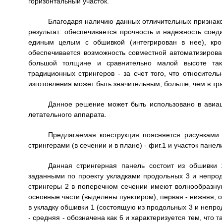
горизонтальный участок.
Благодаря наличию данных отличительных признако
результат: обеспечивается прочность и надежность соеди
единым целым с обшивкой (интегрирован в нее), кром
обеспечивается возможность совместной автоматизирова
большой толщине и сравнительно малой высоте так
традиционных стрингеров - за счет того, что относител
изготовления может быть значительным, больше, чем в тр
Данное решение может быть использовано в авиац
летательного аппарата.
Предлагаемая конструкция поясняется рисунками 
стрингерами (в сечении и в плане) - фиг.1 и участок панел
Данная стрингерная панель состоит из обшивки 
заданными по проекту укладками продольных 3 и непрод
стрингеры 2 в поперечном сечении имеют волнообразну
основные части (выделены пунктиром), первая - нижняя, о
в укладку обшивки 1 (состоящую из продольных 3 и непро
- средняя - обозначена как 6 и характеризуется тем, что