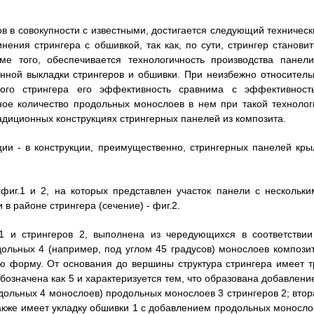
в в совокупности с известными, достигается следующий техническ
нения стрингера с обшивкой, так как, по сути, стрингер становит
е того, обеспечивается технологичность производства панели
нной выкладки стрингеров и обшивки. При неизбежно относитель
ого стрингера его эффективность сравнима с эффективност
ьное количество продольных монослоев в нем при такой технолог
адиционных конструкциях стрингерных панелей из композита.
ии - в конструкции, преимущественно, стрингерных панелей кры
фиг.1 и 2, на которых представлен участок панели с нескольки
и в районе стрингера (сечение) - фиг.2.
1 и стрингеров 2, выполнена из чередующихся в соответствии
ольных 4 (например, под углом 45 градусов) монослоев композит
ю форму. От основания до вершины структура стрингера имеет т
бозначена как 5 и характеризуется тем, что образована добавлени
дольных 4 монослоев) продольных монослоев 3 стрингеров 2; втор
 также имеет укладку обшивки 1 с добавлением продольных моносло