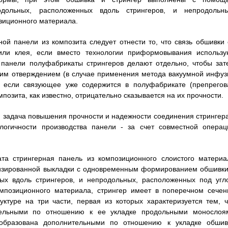
дольных, расположенных вдоль стрингеров, и непродольны
зиционного материала.
ной панели из композита следует отнести то, что связь обшивки 
или клея, если вместо технологии приформовывания использу
й панели полуфабрикаты стрингеров делают отдельно, чтобы зат
щим отверждением (в случае применения метода вакуумной инфуз
в, если связующее уже содержится в полуфабрикате (препрегов
позита, как известно, отрицательно сказывается на их прочности.
задача повышения прочности и надежности соединения стрингера
логичности производства панели - за счет совместной операц
ата стрингерная панель из композиционного слоистого материа
тизированной выкладки с одновременным формированием обшивки
ых вдоль стрингеров, и непродольных, расположенных под угл
композиционного материала, стрингер имеет в поперечном сечен
ктуре на три части, первая из которых характеризуется тем, ч
тельными по отношению к ее укладке продольными монослоя
е образована дополнительными по отношению к укладке обшив