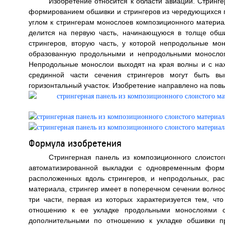
Изобретение относится к области авиации. Стринг
формированием обшивки и стрингеров из чередующихся 
углом к стрингерам монослоев композиционного матери
делится на первую часть, начинающуюся в толще обш
стрингеров, вторую часть, у которой непродольные м
образованную продольными и непродольными монослоя
Непродольные монослои выходят на края волны и с н
срединной части сечения стрингеров могут быть вы
горизонтальный участок. Изобретение направлено на пов
Формула изобретения
Стрингерная панель из композиционного слоисто
автоматизированной выкладки с одновременным форм
расположенных вдоль стрингеров, и непродольных, ра
материала, стрингер имеет в поперечном сечении волноо
три части, первая из которых характеризуется тем, ч
отношению к ее укладке продольными монослоями стр
дополнительными по отношению к укладке обшивки п