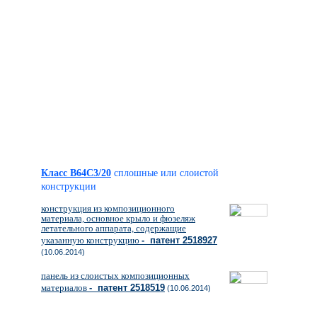
Класс B64C3/20
сплошные или слоистой
конструкции
конструкция из композиционного
материала, основное крыло и фюзеляж
летательного аппарата, содержащие
указанную конструкцию
- патент 2518927
(10.06.2014)
панель из слоистых композиционных
материалов
- патент 2518519
(10.06.2014)