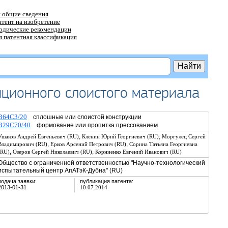
 общие сведения
атент на изобретение
тодические рекомендации
 патентная классификация
иционного слоистого материала
B64C3/20
сплошные или слоистой конструкции
B29C70/40
формование или пропитка прессованием
,
,
Ушаков Андрей Евгеньевич (RU)
Кленин Юрий Георгиевич (RU)
Моргулец Сергей
,
,
Владимирович (RU)
Ерков Арсений Петрович (RU)
Сорина Татьяна Георгиевна
,
,
(RU)
Озеров Сергей Николаевич (RU)
Корниенко Евгений Иванович (RU)
Общество с ограниченной ответственностью "Научно-технологический
испытательный центр АпАТэК-Дубна" (RU)
подача заявки:
публикация патента:
2013-01-31
10.07.2014