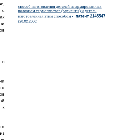
с,
способ изготовления деталей из армированных
 с
волокном термопластов (варианты) и деталь,
изготовленная этим способом
- патент 2145547
ак
(20.02.2000)
ни
ов
 в
ии
го
ов
ой
 к
го
из
ью