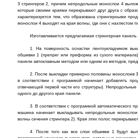
3 стрингеров 2, причем непродольные монослои 4 выло
которые своими краями перекрывают друг друга с образов
характеризуется тем, что образована стрингерными пр
монослои 4 выходят на края волны, где они с нахлестом
Изготавливается предлагаемая стрингерная панель
1. На поверхность оснастки лентоукладчиком в
обшивки 1 (препрег или преформа из сухого материала) 
панели автоклавным методом или одним из методов, пр
2. После выкладки примерно половины монослоев 3
в соответствии с программой начинает добавлять про
отвечающей первой части его структуры). Непродольные
одного до другого края панели.
3. В соответствии с программой автоматического 
машина начинает выкладывать непродольные монослои
волны сечения стрингера 2). Края этих полос перекрывают 
4. После того как все слои обшивки 1 будут вы