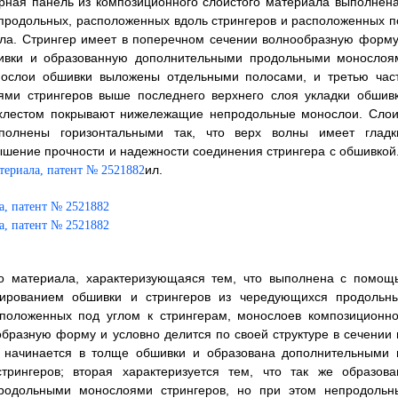
ерная панель из композиционного слоистого материала выполнена
продольных, расположенных вдоль стрингеров и расположенных п
ала. Стрингер имеет в поперечном сечении волнообразную форму
ивки и образованную дополнительными продольными монослоя
онослои обшивки выложены отдельными полосами, и третью част
ми стрингеров выше последнего верхнего слоя укладки обшивк
ахлестом покрывают нижележащие непродольные монослои. Слои
полнены горизонтальными так, что верх волны имеет гладк
ышение прочности и надежности соединения стрингера с обшивкой.
ил.
го материала, характеризующаяся тем, что выполнена с помощ
ированием обшивки и стрингеров из чередующихся продольны
сположенных под углом к стрингерам, монослоев композиционно
бразную форму и условно делится по своей структуре в сечении 
то начинается в толще обшивки и образована дополнительными 
ингеров; вторая характеризуется тем, что так же образова
родольными монослоями стрингеров, но при этом непродольн