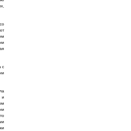
х,
со
ют
ем
ии
ая
 с
ии
ла
 и
ом
ии
то
ми
ки