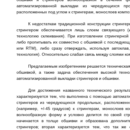
автоматизированной выкладки из чередующихся про
расположенных под углом к стрингерам, монослоев компо
К недостаткам традиционной конструкции стрингер
стрингером обеспечивается лишь слоем связующего (
технологию склеивания). При изготовлении стрингерно
либо пропитывать их совместно с обшивкой с последую
или RTM), либо сразу отверждать, используя автокла
технология). Относительно слабая связь между слоями ком
Предлагаемым изобретением решается техническая 
обшивкой, а также задача обеспечения высокой техно
автоматизированной выкладки стрингеров и обшивки.
Для достижения названного технического результ
характеризуется тем, что выполнена с помощью автома
стрингеров из чередующихся продольных, расположенн
(например, +/-45 градусов) к стрингерам, монослоев 
волнообразную форму и условно делится по своей стру
начинается в толще обшивки и образована дополни
стрингеров; вторая характеризуется тем, что так ж