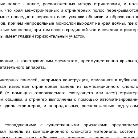
х полос - полос, расположенных между стрингерами, и поло
к, что края межстрингерных и стрингерных полос перекрываются
 выше последнего верхнего слоя укладки обшивки и образована к
ов, причем непродольные монослои выходят на края волны, где о
ные монослои; при том слои в срединной части сечения стрингер
ы имеет гладкий горизонтальный участок.
виации, к конструктивным элементам, преимущественно крыльев,
етательного аппарата.
ингерных панелей, например конструкция, описанная в публикац
ая известная стрингерная панель из композиционного слоисто
й (с помощью отверждаемого связующего или клея) стрингер
том обшивка и стрингер выполнены с помощью автоматизированн
 вдоль стрингеров, и непродольных, расположенных под углом
, совпадающими с существенными признаками предлагаемо
ная панель из композиционного слоистого материала, состоит 
формы, при этом обшивка и стрингер выполнены с помощ