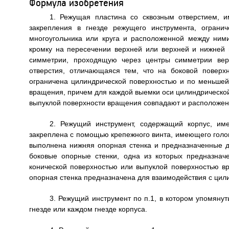
Формула изобретения
1. Режущая пластина со сквозным отверстием, 
закрепления в гнезде режущего инструмента, огран
многоугольника или круга и расположенной между ни
кромку на пересечении верхней или верхней и нижней
симметрии, проходящую через центры симметрии вер
отверстия, отличающаяся тем, что на боковой поверх
ограничена цилиндрической поверхностью и по меньшей
вращения, причем для каждой выемки оси цилиндрической
выпуклой поверхности вращения совпадают и расположены
2. Режущий инструмент, содержащий корпус, им
закреплена с помощью крепежного винта, имеющего головк
выполнена нижняя опорная стенка и предназначенные д
боковые опорные стенки, одна из которых предназначе
конической поверхностью или выпуклой поверхностью в
опорная стенка предназначена для взаимодействия с цил
3. Режущий инструмент по п.1, в котором упомяну
гнезде или каждом гнезде корпуса.