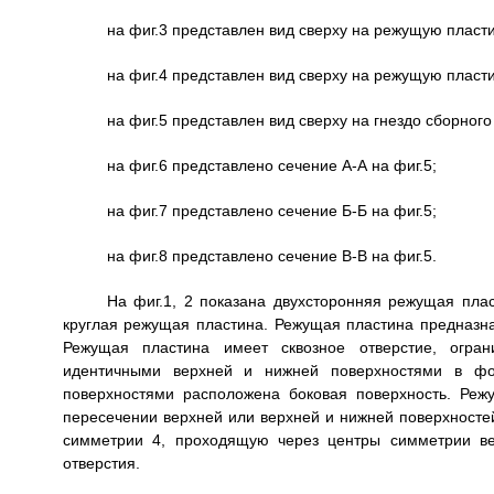
на фиг.3 представлен вид сверху на режущую пласти
на фиг.4 представлен вид сверху на режущую пласти
на фиг.5 представлен вид сверху на гнездо сборног
на фиг.6 представлено сечение А-А на фиг.5;
на фиг.7 представлено сечение Б-Б на фиг.5;
на фиг.8 представлено сечение В-В на фиг.5.
На фиг.1, 2 показана двухсторонняя режущая плас
круглая режущая пластина. Режущая пластина предназна
Режущая пластина имеет сквозное отверстие, огран
идентичными верхней и нижней поверхностями в фо
поверхностями расположена боковая поверхность. Ре
пересечении верхней или верхней и нижней поверхносте
симметрии 4, проходящую через центры симметрии ве
отверстия.