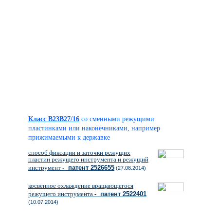
Класс B23B27/16
со сменными режущими
пластинками или наконечниками, например
прижимаемыми к державке
способ фиксации и заточки режущих
пластин режущего инструмента и режущий
инструмент
- патент 2526655
(27.08.2014)
косвенное охлаждение вращающегося
режущего инструмента
- патент 2522401
(10.07.2014)