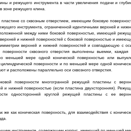
ины и режущего инструмента в части увеличения подачи и глуби
в зоне режущего клина.
 пластине со сквозным отверстием, имеющим боковую поверхност
режущего инструмента, ограниченной идентичными верхней и нижн
асположенной между ними боковой поверхностью, имеющей режущ
 верхней и нижней поверхностей с боковой поверхностью и имеющ
симметрии верхней и нижней поверхностей и совпадающую с ос
й поверхности сквозного отверстия выполнены выемки, каждая 
по меньшей мере одной конической поверхностью или выпукл
 цилиндрической поверхности и по меньшей мере одной коническ
ют и расположены параллельно оси сквозного отверстия.
ковой поверхности многогранной режущей пластины с верхн
ей и нижней поверхностью (если пластина двухсторонняя). Режущ
ности односторонней круглой режущей пластины с ее верхн
к же как коническая поверхность, для взаимодействия с коническ
зда.
ежущем инструменте, содержащем корпус, имеющий по меньшей ме