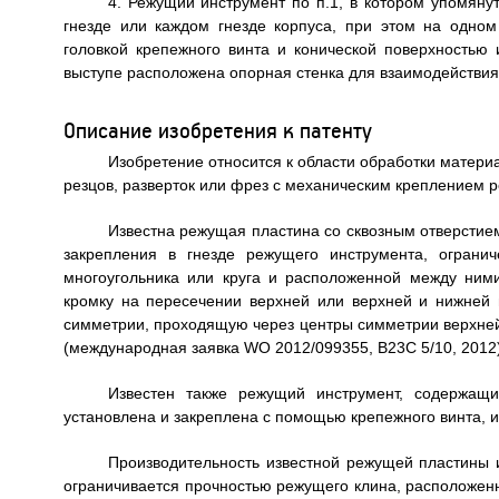
4. Режущий инструмент по п.1, в котором упомяну
гнезде или каждом гнезде корпуса, при этом на одно
головкой крепежного винта и конической поверхностью
выступе расположена опорная стенка для взаимодействия
Описание изобретения к патенту
Изобретение относится к области обработки матери
резцов, разверток или фрез с механическим креплением 
Известна режущая пластина со сквозным отверстие
закрепления в гнезде режущего инструмента, огран
многоугольника или круга и расположенной между ни
кромку на пересечении верхней или верхней и нижней
симметрии, проходящую через центры симметрии верхней
(международная заявка WO 2012/099355, B23C 5/10, 2012) 
Известен также режущий инструмент, содержащ
установлена и закреплена с помощью крепежного винта, и
Производительность известной режущей пластины 
ограничивается прочностью режущего клина, расположен