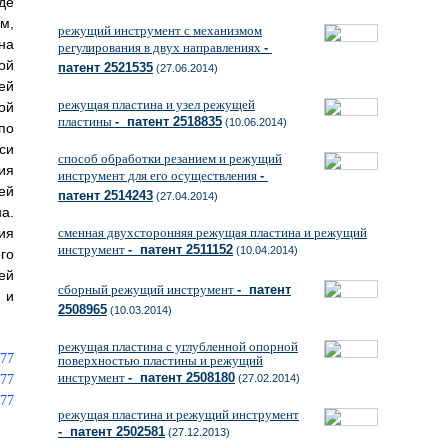
де
м,
режущий инструмент с механизмом
на
регулирования в двух направлениях
-
ой
патент 2521535
(27.06.2014)
ей
режущая пластина и узел режущей
ой
пластины
- патент 2518835
(10.06.2014)
по
си
способ обработки резанием и режущий
ия
инструмент для его осуществления
-
ей
патент 2514243
(27.04.2014)
а.
ия
сменная двухсторонняя режущая пластина и режущий
инструмент
- патент 2511152
(10.04.2014)
го
ей
сборный режущий инструмент
- патент
 и
2508965
(10.03.2014)
режущая пластина с углубленной опорной
поверхностью пластины и режущий
инструмент
- патент 2508180
(27.02.2014)
режущая пластина и режущий инструмент
- патент 2502581
(27.12.2013)