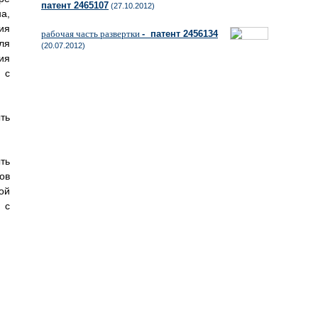
патент 2465107
(27.10.2012)
а,
ия
рабочая часть развертки
- патент 2456134
ля
(20.07.2012)
ия
 с
ть
ть
ов
ой
 с