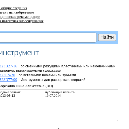
 общие сведения
атент на изобретение
тодические рекомендации
 патентная классификация
инструмент
B23B27/16
со сменными режущими пластинками или наконечниками,
например прижимаемыми к державке
B23C5/20
со вставными ножами или зубьями
B23D77/00
Инструменты для развертки отверстий
Корюкина Нина Алексеевна (RU)
подача заявки:
публикация патента:
2013-06-13
10.07.2014