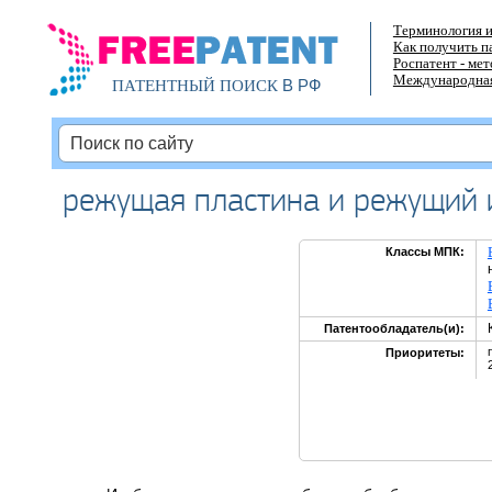
Терминология и
Как получить п
Роспатент - ме
Международная
В РФ
ПАТЕНТНЫЙ ПОИСК
режущая пластина и режущий 
Классы МПК:
Патентообладатель(и):
Приоритеты: