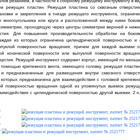
алов резанием, в частности к сборному режущему инструменту в ви
ем режущих пластин. Режущая пластина со сквозным отверстие
новки и закрепления в гнезде режущего инструмента, ограниче
 многоугольника или круга и расположенной между ними боков
 симметрии, проходящую через центры симметрии верхней и нижн
стия. Для повышения производительности обработки на боков
каждая из которых ограничена цилиндрической поверхностью и 
пуклой поверхностью вращения, причем для каждой выемки о
й конической поверхности или выпуклой поверхности вращен
верстия. Режущий инструмент содержит корпус, имеющий по меньш
с помощью крепежного винта, имеющего головку, режущая пластин
 и предназначенные для размещения внутри сквозного отверст
 которых предназначена для взаимодействия с головкой крепежно
клой поверхностью вращения одной из упомянутых выемок режущ
аимодействия с цилиндрической поверхностью другой выемки. 2 н.