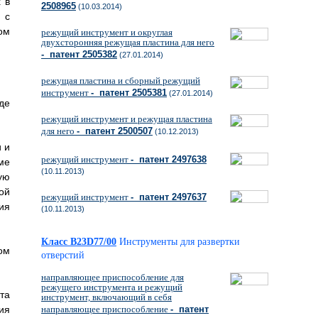
 в
2508965
(10.03.2014)
 с
ом
режущий инструмент и округлая
двухсторонняя режущая пластина для него
- патент 2505382
(27.01.2014)
режущая пластина и сборный режущий
инструмент
- патент 2505381
(27.01.2014)
де
режущий инструмент и режущая пластина
для него
- патент 2500507
(10.12.2013)
 и
режущий инструмент
- патент 2497638
ме
(10.11.2013)
ую
ой
режущий инструмент
- патент 2497637
ия
(10.11.2013)
Класс B23D77/00
Инструменты для развертки
ом
отверстий
направляющее приспособление для
режущего инструмента и режущий
та
инструмент, включающий в себя
ия
направляющее приспособление
- патент