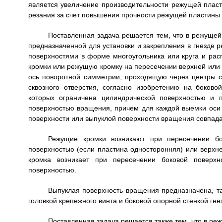
является увеличение производительности режущей пласт
резания за счет повышения прочности режущей пластины 
Поставленная задача решается тем, что в режущей
предназначенной для установки и закрепления в гнезде 
поверхностями в форме многоугольника или круга и р
кромки или режущую кромку на пересечении верхней или
ось поворотной симметрии, проходящую через центры 
сквозного отверстия, согласно изобретению на боково
которых ограничена цилиндрической поверхностью и 
поверхностью вращения, причем для каждой выемки оси
поверхности или выпуклой поверхности вращения совпада
Режущие кромки возникают при пересечении бо
поверхностью (если пластина односторонняя) или верхн
кромка возникает при пересечении боковой поверх
поверхностью.
Выпуклая поверхность вращения предназначена, та
головкой крепежного винта и боковой опорной стенкой гне
Поставленная задача решается также тем, что в р