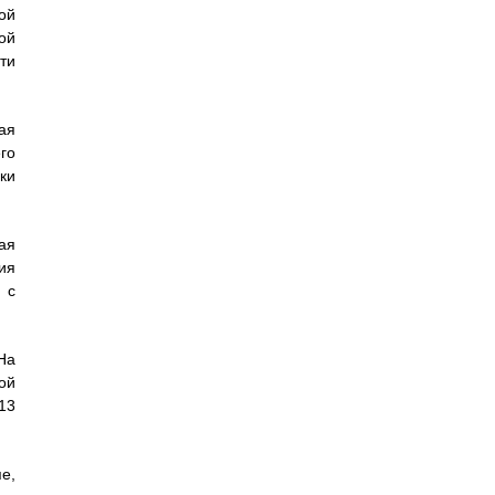
ой
ой
ти
ая
го
ки
ая
ия
 с
На
ой
13
е,