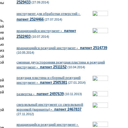
2529433
ны
(27.09.2014)
инструмент для обработки отверстий
-
патент 2524466
(27.07.2014)
ь,
ей
вращающийся инструмент
- патент
ие
2522403
(10.07.2014)
ей
ью
вращающийся режущий инструмент
- патент 2514739
из
(10.05.2014)
ой
ой
сменная двухсторонняя режущая пластина и режущий
инструмент
- патент 2511152
(10.04.2014)
режущая пластина и сборный режущий
ей
инструмент
- патент 2505381
(27.01.2014)
ая
ей
развертка
- патент 2497639
(10.11.2013)
сверлильный инструмент со сверлильной
коронкой (варианты)
- патент 2467837
ой
(27.11.2012)
вращающийся режущий инструмент
-
ре