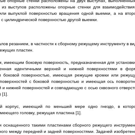
тые опорные стенки расположены на двух выступах, выполненных
м из выступов расположены опорные стенки для взаимодействия
 или выпуклой поверхностью вращения одной выемки, а на втор
 с цилиндрической поверхностью другой выемки.
алов резанием, в частности к сборному режущему инструменту в ви
режущих пластин.
м, имеющим боковую поверхность, предназначенная для установки
иченная идентичными верхней и нижней поверхностями в фор
ми боковой поверхностью, имеющая режущие кромки или режущ
 поверхностей с боковой поверхностью и имеющая ось поворотн
 и нижней поверхностей и совпадающую с осью сквозного отверст
[1].
ий корпус, имеющий по меньшей мере одно гнездо, в котор
меющего головку, режущая пластина [1].
и оснащенного такими пластинами сборного режущего инструмен
ного между передней и задней поверхностями. Задачей изобретен