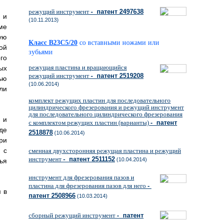
режущий инструмент
- патент 2497638
 и
(10.11.2013)
ме
ую
Класс B23C5/20
со вставными ножами или
ой
зубьями
го
режущая пластина и вращающийся
ых
режущий инструмент
- патент 2519208
ью
(10.06.2014)
ли
комплект режущих пластин для последовательного
цилиндрического фрезерования и режущий инструмент
для последовательного цилиндрического фрезерования
 и
с комплектом режущих пластин (варианты)
- патент
де
2518878
(10.06.2014)
ри
 с
сменная двухсторонняя режущая пластина и режущий
инструмент
- патент 2511152
(10.04.2014)
ья
инструмент для фрезерования пазов и
пластина для фрезерования пазов для него
-
 в
патент 2508966
(10.03.2014)
сборный режущий инструмент
- патент