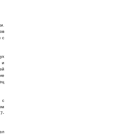
и.
ов
 с
ух
 и
ей
ие
ец
 с
ом
7-
ел