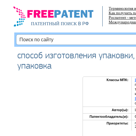
Терминология и
Как получить п
Роспатент - ме
Международная
В РФ
ПАТЕНТНЫЙ ПОИСК
способ изготовления упаковки,
упаковка
Классы МПК:
Автор(ы):
Патентообладатель(и):
Приоритеты: