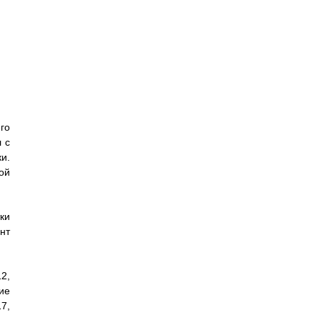
го
 с
и.
ой
ки
нт
2,
ие
7,