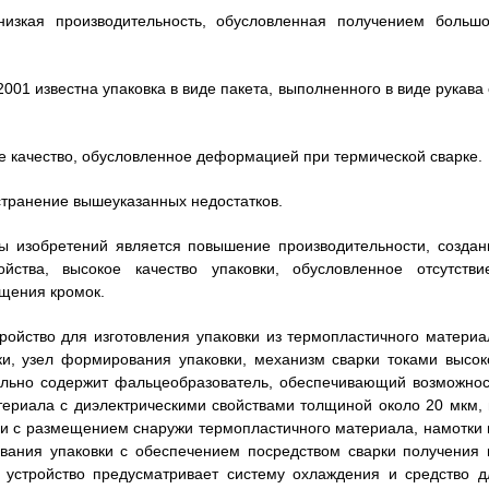
низкая производительность, обусловленная получением большо
001 известна упаковка в виде пакета, выполненного в виде рукава
ое качество, обусловленное деформацией при термической сварке.
странение вышеуказанных недостатков.
ы изобретений является повышение производительности, создан
ойства, высокое качество упаковки, обусловленное отсутстви
щения кромок.
тройство для изготовления упаковки из термопластичного материа
ки, узел формирования упаковки, механизм сварки токами высок
ельно содержит фальцеобразователь, обеспечивающий возможнос
териала с диэлектрическими свойствами толщиной около 20 мкм, 
ии с размещением снаружи термопластичного материала, намотки 
ания упаковки с обеспечением посредством сварки получения 
 устройство предусматривает систему охлаждения и средство д