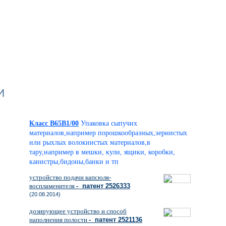
и
Класс B65B1/00
Упаковка сыпучих
материалов,например порошкообразных,зернистых
или рыхлых волокнистых материалов,в
тару,например в мешки, кули, ящики, коробки,
канистры,бидоны,банки и тп
устройство подачи капсюля-
воспламенителя
- патент 2526333
(20.08.2014)
дозирующее устройство и способ
наполнения полости
- патент 2521136