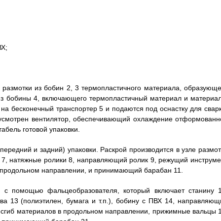
ВХ;
 размотки из бобин 2, 3 термопластичного материала, образующе
из бобины 4, включающего термопластичный материал и материал
на бесконечный транспортер 5 и подаются под оснастку для сварк
дусмотрен вентилятор, обеспечивающий охлаждение отформованн
табель готовой упаковки.
передний и задний) упаковки. Раскрой производится в узле размот
 7, натяжные ролики 8, направляющий ролик 9, режущий инструме
в продольном направлении, и принимающий барабан 11.
я с помощью фальцеобразователя, который включает станину 1
а 13 (полиэтилен, бумага и т.п.), бобину с ПВХ 14, направляющ
сгиб материалов в продольном направлении, прижимные вальцы 1