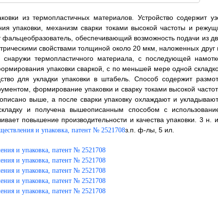
аковки из термопластичных материалов. Устройство содержит уз
ния упаковки, механизм сварки токами высокой частоты и режущ
т фальцеобразователь, обеспечивающий возможность подачи из дв
трическими свойствами толщиной около 20 мкм, наложенных друг 
м снаружи термопластичного материала, с последующей намотк
ормирования упаковки сваркой, с по меньшей мере одной складко
ство для укладки упаковки в штабель. Способ содержит размот
ументом, формирование упаковки и сварку токами высокой частот
описано выше, а после сварки упаковку охлаждают и укладывают
складку и получена вышеописанным способом с использовани
ивает повышение производительности и качества упаковки. 3 н. и
з.п. ф-лы, 5 ил.