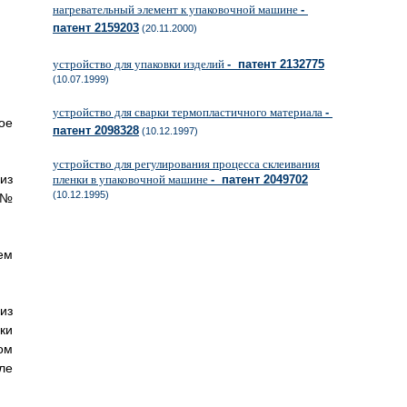
нагревательный элемент к упаковочной машине
-
патент 2159203
(20.11.2000)
устройство для упаковки изделий
- патент 2132775
(10.07.1999)
устройство для сварки термопластичного материала
-
ое
патент 2098328
(10.12.1997)
устройство для регулирования процесса склеивания
из
пленки в упаковочной машине
- патент 2049702
(10.12.1995)
 №
ем
из
ки
ом
ле