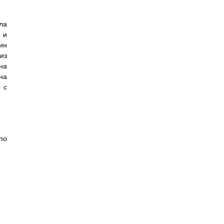
ла
 и
ин
из
на
на
 с
по