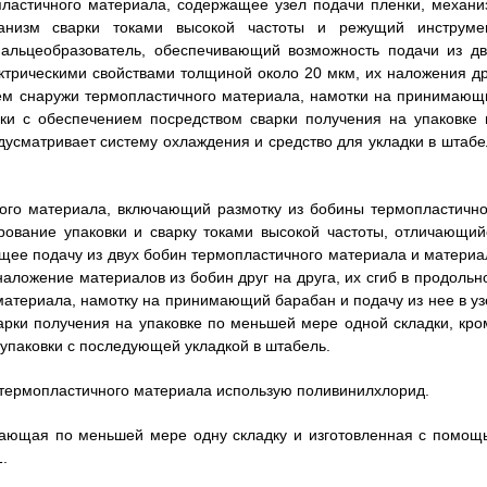
опластичного материала, содержащее узел подачи пленки, механи
анизм сварки токами высокой частоты и режущий инструмен
альцеобразователь, обеспечивающий возможность подачи из дв
ктрическими свойствами толщиной около 20 мкм, их наложения др
ием снаружи термопластичного материала, намотки на принимающ
ки с обеспечением посредством сварки получения на упаковке 
дусматривает систему охлаждения и средство для укладки в штабе
ного материала, включающий размотку из бобины термопластично
ование упаковки и сварку токами высокой частоты, отличающий
щее подачу из двух бобин термопластичного материала и материа
аложение материалов из бобин друг на друга, их сгиб в продольн
атериала, намотку на принимающий барабан и подачу из нее в уз
рки получения на упаковке по меньшей мере одной складки, кро
упаковки с последующей укладкой в штабель.
ве термопластичного материала использую поливинилхлорид.
ючающая по меньшей мере одну складку и изготовленная с помощ
1.