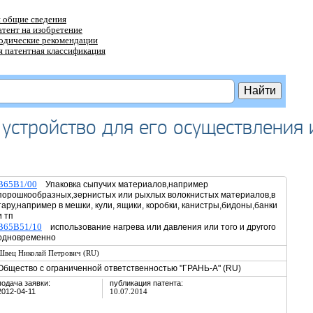
 общие сведения
атент на изобретение
тодические рекомендации
 патентная классификация
 устройство для его осуществления 
B65B1/00
Упаковка сыпучих материалов,например
порошкообразных,зернистых или рыхлых волокнистых материалов,в
тару,например в мешки, кули, ящики, коробки, канистры,бидоны,банки
и тп
B65B51/10
использование нагрева или давления или того и другого
одновременно
Швец Николай Петрович (RU)
Общество с ограниченной ответственностью "ГРАНЬ-А" (RU)
подача заявки:
публикация патента:
2012-04-11
10.07.2014