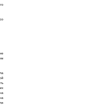
го
 со
ие
ем
ла
ой
ть
их
на
на
ля