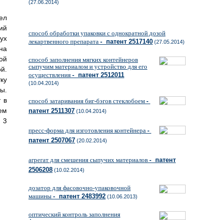
(27.06.2014)
ел
ий
способ обработки упаковки с однократной дозой
ух
лекартвенного препарата
- патент 2517140
(27.05.2014)
на
ой
способ заполнения мягких контейнеров
сыпучим материалом и устройство для его
й.
осуществления
- патент 2512011
ку
(10.04.2014)
ы.
 в
способ затаривания биг-бэгов стеклобоем
-
ем
патент 2511307
(10.04.2014)
 3
пресс-форма для изготовления контейнера
-
патент 2507067
(20.02.2014)
агрегат для смешения сыпучих материалов
- патент
2506208
(10.02.2014)
дозатор для фасовочно-упаковочной
машины
- патент 2483992
(10.06.2013)
оптический контроль заполнения