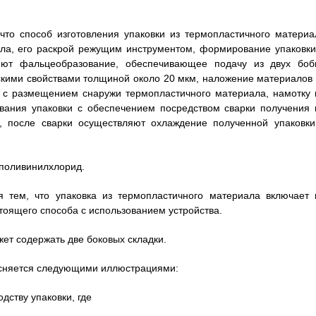
 что способ изготовления упаковки из термопластичного материа
ала, его раскрой режущим инструментом, формирование упаковки
яют фальцеобразование, обеспечивающее подачу из двух боб
скими свойствами толщиной около 20 мкм, наложение материалов 
и с размещением снаружи термопластичного материала, намотку 
ания упаковки с обеспечением посредством сварки получения 
, после сварки осуществляют охлаждение полученной упаковки
 поливинилхлорид.
ся тем, что упаковка из термопластичного материала включает 
тоящего способа с использованием устройства.
жет содержать две боковых складки.
ясняется следующими иллюстрациями:
дству упаковки, где