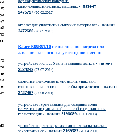
фармацевтических капсул на
зм
капсулонаполнительных машинах
- патент
т,
2475727
(20.02.2013)
ух
уг
агрегат для уплотнения сыпучих материалов
- патент
ий
2472680
(20.01.2013)
по
ль
Класс B65B51/10
использование нагрева или
давления или того и другого одновременно
го
устройство и способ запечатывания лотков
- патент
ся
2524242
(27.07.2014)
ла
ом
слоистые пленочные композиции, упаковки,
ел
изготовленные из них, и способы применения
- патент
ме
2427467
(27.08.2011)
устройство герметизации для создания зоны
герметизации (варианты) и способ создания зоны
герметизации
- патент 2196089
(10.01.2003)
ью
устройство для заворачивания горловины пакета и
заклеивания ее
- патент 2165383
(20.04.2001)