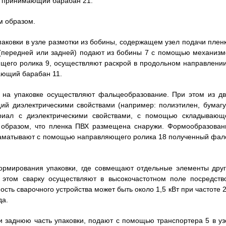
и принимающий барабан 21.
м образом.
аковки в узле размотки из бобины, содержащем узел подачи пленк
 (передней или задней) подают из бобины 7 с помощью механизм
ющего ролика 9, осуществляют раскрой в продольном направлении
ающий барабан 11.
 на упаковке осуществляют фальцеобразование. При этом из дв
ий диэлектрическими свойствами (например: полиэтилен, бумагу
ериал с диэлектрическими свойствами, с помощью складывающ
 образом, что пленка ПВХ размещена снаружи. Формообразован
наматывают с помощью направляющего ролика 18 полученный фал
ормирования упаковки, где совмещают отдельные элементы друг
и этом сварку осуществляют в высокочастотном поле посредств
сть сварочного устройства может быть около 1,5 кВт при частоте 2
да.
заднюю часть упаковки, подают с помощью транспортера 5 в уз