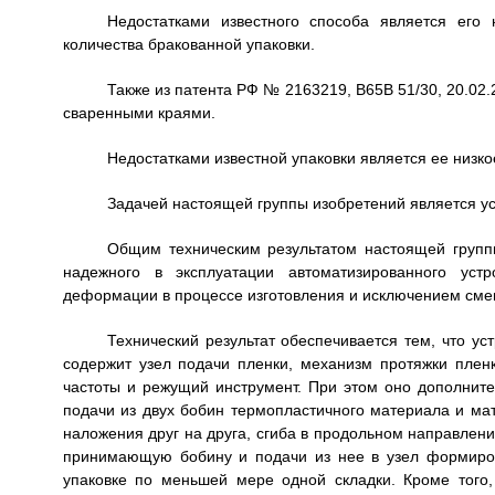
Недостатками известного способа является его 
количества бракованной упаковки.
Также из патента РФ № 2163219, В65В 51/30, 20.02.2
сваренными краями.
Недостатками известной упаковки является ее низк
Задачей настоящей группы изобретений является у
Общим техническим результатом настоящей групп
надежного в эксплуатации автоматизированного устр
деформации в процессе изготовления и исключением сме
Технический результат обеспечивается тем, что ус
содержит узел подачи пленки, механизм протяжки плен
частоты и режущий инструмент. При этом оно дополнит
подачи из двух бобин термопластичного материала и ма
наложения друг на друга, сгиба в продольном направлен
принимающую бобину и подачи из нее в узел формиров
упаковке по меньшей мере одной складки. Кроме того,