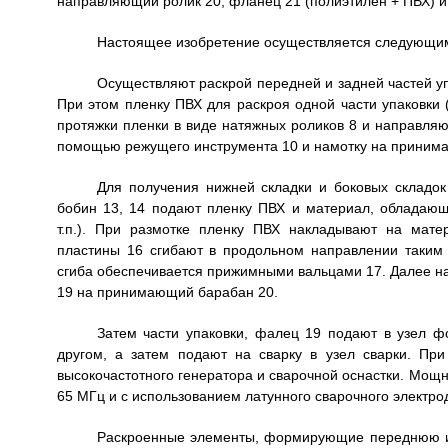
направляющий ролик 20, фланец 21 (полиэтилен + ПВХ) 
Настоящее изобретение осуществляется следующи
Осуществляют раскрой передней и задней частей уп
При этом пленку ПВХ для раскроя одной части упаковки
протяжки пленки в виде натяжных роликов 8 и направля
помощью режущего инструмента 10 и намотку на приним
Для получения нижней складки и боковых складок
бобин 13, 14 подают пленку ПВХ и материал, обладающ
т.п.). При размотке пленку ПВХ накладывают на мат
пластины 16 сгибают в продольном направлении таким
сгиба обеспечивается прижимными вальцами 17. Далее 
19 на принимающий барабан 20.
Затем части упаковки, фалец 19 подают в узел ф
другом, а затем подают на сварку в узел сварки. Пр
высокочастотного генератора и сварочной оснастки. Мощно
65 МГц и с использованием латунного сварочного электро
Раскроенные элементы, формирующие переднюю и 