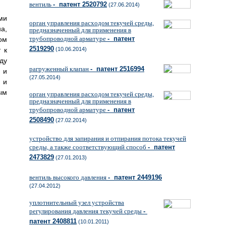
вентиль
- патент 2520792
(27.06.2014)
ми
орган управления расходом текучей среды,
а,
предназначенный для применения в
трубопроводной арматуре
- патент
ом
2519290
 к
(10.06.2014)
ду
рагруженный клапан
- патент 2516994
 и
(27.05.2014)
 и
ым
орган управления расходом текучей среды,
предназначенный для применения в
трубопроводной арматуре
- патент
2508490
(27.02.2014)
устройство для запирания и отпирания потока текучей
среды, а также соответствующий способ
- патент
2473829
(27.01.2013)
вентиль высокого давления
- патент 2449196
(27.04.2012)
уплотнительный узел устройства
регулирования давления текучей среды
-
патент 2408811
(10.01.2011)