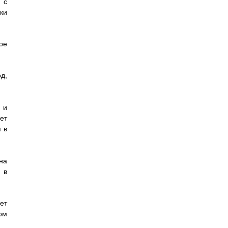
 с
ки
ое
д,
 и
ет
 в
на
 в
ет
ом