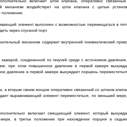
ополнительно включает шток клапана, оперативно связанный
й механизм воздействует на шток клапана с целью установ
е положение.
внивающий элемент выполнен с возможностью перемещаться в пят
ить через спускной порт.
лнительный механизм содержит внутренний пневматический приво
камерой, соединенной по текучей среде с источником давления,
ем; при этом повышенное давление в первой камере вынужда
ное давление в первой камере вынуждает поршень переместиться
м, а вторым своим концом оперативно связанный со штоком клапа
ждает выравнивающий элемент переместиться, по меньшей мере,
ополнительно включает смещающий элемент, который вынужда
 мере, в третье положение при нахождении поршня в седьм