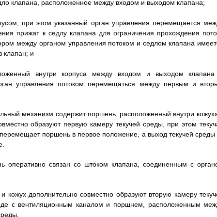
дло клапана, расположенное между входом и выходом клапана;
рпусом, при этом указанный орган управления перемещается меж
ения прижат к седлу клапана для ограничения прохождения пото
тором между органом управления потоком и седлом клапана имеет
 клапан; и
оложенный внутри корпуса между входом и выходом клапана
рган управления потоком перемещаться между первым и втор
тельный механизм содержит поршень, расположенный внутри кожуха
вместно образуют первую камеру текучей среды, при этом текуч
 перемещает поршень в первое положение, а выход текучей среды 
е.
нь оперативно связан со штоком клапана, соединенным с орган
ь и кожух дополнительно совместно образуют вторую камеру текуч
реде с вентиляционным каналом и поршнем, расположенным меж
среды.