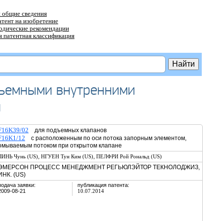
 общие сведения
атент на изобретение
тодические рекомендации
 патентная классификация
съемными внутренними
и
F16K39/02
для подъемных клапанов
F16K1/12
с расположенным по оси потока запорным элементом,
омываемым потоком при открытом клапане
,
,
ЛИНЬ Чунь (US)
НГУЕН Тун Ким (US)
ПЕЛФРИ Рой Рональд (US)
ЭМЕРСОН ПРОЦЕСС МЕНЕДЖМЕНТ РЕГЬЮЛЭЙТОР ТЕКНОЛОДЖИЗ,
ИНК. (US)
подача заявки:
публикация патента:
2009-08-21
10.07.2014