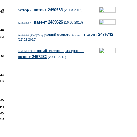
затвор
- патент 2490535
(20.08.2013)
ий
клапан
- патент 2489626
(10.08.2013)
ые
клапан регулирующий осевого типа
- патент 2476742
ем
(27.02.2013)
клапан запорный электроприводной
-
ой
патент 2467232
(20.11.2012)
ые
 к
му
нт
му
ом
.