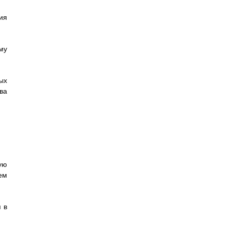
ия
му
ых
ва
ую
ем
 в