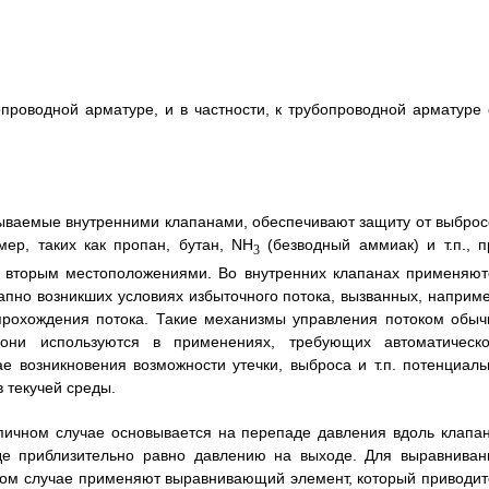
проводной арматуре, и в частности, к трубопроводной арматуре 
ваемые внутренними клапанами, обеспечивают защиту от выброс
мер, таких как пропан, бутан, NH
(безводный аммиак) и т.п., п
3
и вторым местоположениями. Во внутренних клапанах применяют
пно возникших условиях избыточного потока, вызванных, наприме
рохождения потока. Такие механизмы управления потоком обыч
они используются в применениях, требующих автоматическо
е возникновения возможности утечки, выброса и т.п. потенциаль
 текучей среды.
пичном случае основывается на перепаде давления вдоль клапан
оде приблизительно равно давлению на выходе. Для выравниван
чном случае применяют выравнивающий элемент, который приводит