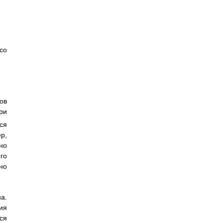
со
ов
ри
ся
р,
но
го
но
а.
ия
ся