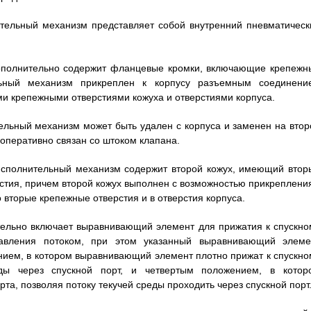
ительный механизм представляет собой внутренний пневматическ
 дополнительно содержит фланцевые кромки, включающие крепежн
ельный механизм прикреплен к корпусу разъемным соединени
и крепежными отверстиями кожуха и отверстиями корпуса.
тельный механизм может быть удален с корпуса и заменен на втор
оперативно связан со штоком клапана.
 исполнительный механизм содержит второй кожух, имеющий втор
тия, причем второй кожух выполнен с возможностью прикрепления
 вторые крепежные отверстия и в отверстия корпуса.
ительно включает выравнивающий элемент для прижатия к спускно
авления потоком, при этом указанный выравнивающий элеме
ием, в котором выравнивающий элемент плотно прижат к спускно
еды через спускной порт, и четвертым положением, в котор
та, позволяя потоку текучей среды проходить через спускной порт