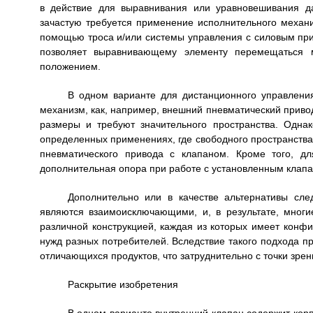
в действие для выравнивания или уравновешивания д
зачастую требуется применение исполнительного механ
помощью троса и/или системы управления с силовым пр
позволяет выравнивающему элементу перемещаться 
положением.
В одном варианте для дистанционного управлени
механизм, как, например, внешний пневматический прив
размеры и требуют значительного пространства. Однак
определенных применениях, где свободного пространства 
пневматического привода с клапаном. Кроме того, д
дополнительная опора при работе с установленным клап
Дополнительно или в качестве альтернативы сле
являются взаимоисключающими, и, в результате, многи
различной конструкцией, каждая из которых имеет конф
нужд разных потребителей. Вследствие такого подхода п
отличающихся продуктов, что затруднительно с точки зрен
Раскрытие изобретения
В одном варианте внутренний клапан содержит кор