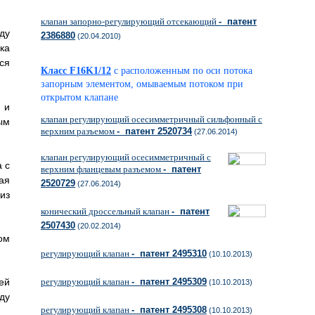
клапан запорно-регулирующий отсекающий
- патент
ду
2386880
(20.04.2010)
ка
ся
Класс F16K1/12
с расположенным по оси потока
запорным элементом, омываемым потоком при
открытом клапане
 и
клапан регулирующий осесимметричный сильфонный с
ым
верхним разъемом
- патент 2520734
(27.06.2014)
клапан регулирующий осесимметричный с
 с
верхним фланцевым разъемом
- патент
ая
2520729
(27.06.2014)
из
конический дроссельный клапан
- патент
2507430
(20.02.2014)
ом
регулирующий клапан
- патент 2495310
(10.10.2013)
ей
регулирующий клапан
- патент 2495309
(10.10.2013)
ду
регулирующий клапан
- патент 2495308
(10.10.2013)