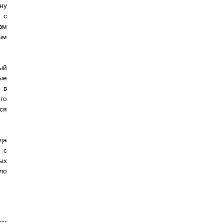
ну
 с
зм
ым
ый
ые
 в
го
ся
да
 с
ых
ло
ом