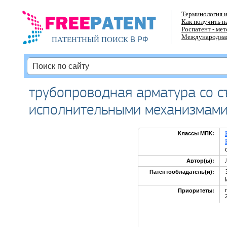
Терминология и
Как получить п
Роспатент - ме
Международная
В РФ
ПАТЕНТНЫЙ ПОИСК
трубопроводная арматура со 
исполнительными механизмам
Классы МПК:
Автор(ы):
Патентообладатель(и):
Приоритеты: