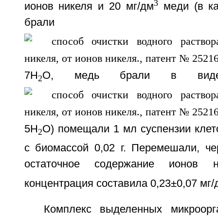
3
ионов никеля и 20 мг/дм
меди (в ка
брали 
7H
O, медь брали в вид
2
5H
O) помещали 1 мл суспензии клет
2
с биомассой 0,02 г. Перемешали, че
остаточное содержание ионов ни
концентрация составила 0,23±0,07 мг/
Комплекс выделенных микроорг