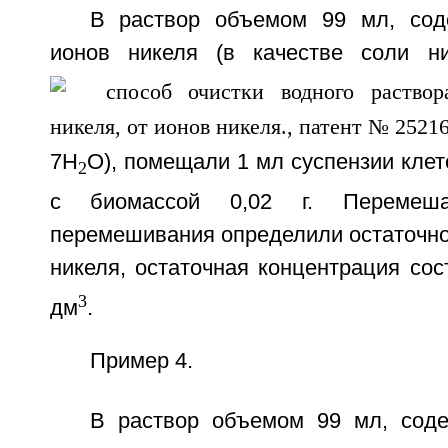
В раствор объемом 99 мл, сод
ионов никеля (в качестве соли н
7H
O), помещали 1 мл суспензии клет
2
с биомассой 0,02 г. Перемеша
перемешивания определили остаточно
никеля, остаточная концентрация сост
3
дм
.
Пример 4.
В раствор объемом 99 мл, сод