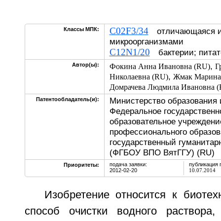
C02F3/34
Классы МПК:
отличающаяся и
микроорганизмами
C12N1/20
бактерии; питат
,
Автор(ы):
Фокина Анна Ивановна (RU)
Г
,
Николаевна (RU)
Жмак Марина 
Домрачева Людмила Ивановна (
Министерство образования 
Патентообладатель(и):
Федеральное государственн
образовательное учреждени
профессионального образов
государственный гуманитар
(ФГБОУ ВПО ВятГГУ) (RU)
подача заявки:
публикация 
Приоритеты:
2012-02-20
10.07.2014
Изобретение относится к биотех
способ очистки водного раствора,