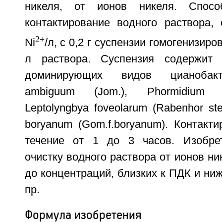
никеля, от ионов никеля. Спосо
контактирование водного раствора,
2+
Ni
/л, с 0,2 г суспензии гомогенизиро
л раствора. Суспензия содержит
доминирующих видов цианобакт
ambiguum (Jom.), Phormidium b
Leptolyngbya foveolarum (Rabenhor st
boryanum (Gom.f.boryanum). Контакт
течение от 1 до 3 часов. Изобрет
очистку водного раствора от ионов ни
до концентраций, близких к ПДК и ниже
пр.
Формула изобретения