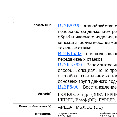
B23B5/36
Классы МПК:
для обработки с
поверхностей движением ре
обрабатываемого изделия,
кинематическим механизмом
токарные станки
B24B15/03
с использовани
передвижных станков
B23K37/00
Вспомогательны
способы, специально не пр
способов, охватываемых то
основных групп данного под
B23P6/00
Восстановление 
,
,
Автор(ы):
ГЮГЕЛЬ
Зигфрид (DE)
ГЕРЦ
,
,
ШПРЕЕ
Йозеф (DE)
ВУРЦЕР
АРЕВА ГМБХ,DE (DE)
Патентообладатель(и):
подача заявки:
публикация 
Приоритеты:
2010-11-04
27.06.2014