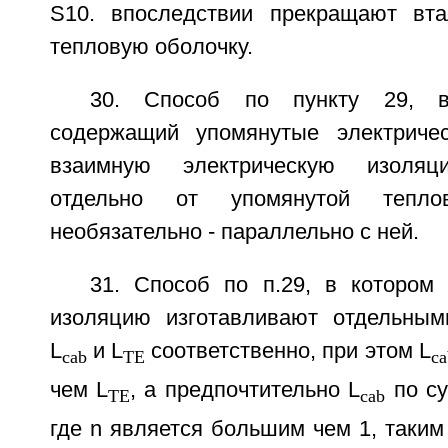
S10. впоследствии прекращают вта
тепловую оболочку.
30. Способ по пункту 29, в
содержащий упомянутые электриче
взаимную электрическую изоляци
отдельно от упомянутой тепло
необязательно - параллельно с ней.
31. Способ по п.29, в котором
изоляцию изготавливают отдельным
L
и L
соответственно, при этом L
cab
TE
ca
чем L
, a предпочтительно L
по су
TE
cab
где n является большим чем 1, таким