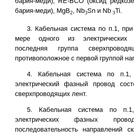
бария-меди), RE-BCO (оксид редкозе
бария-меди), MgB
, Nb
Sn и Nb
Ti.
2
3
3
3. Кабельная система по п.1, пр
мере одного из электрических
последняя группа сверхпровод
противоположное с первой группой на
4. Кабельная система по п.1
электрический фазный провод сост
сверхпроводящих лент.
5. Кабельная система по п.1
электрических фазных про
последовательность направлений ск