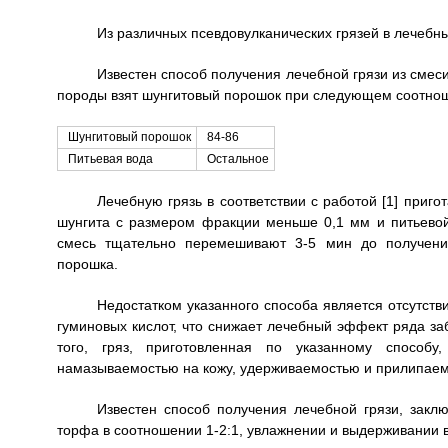
Из различных псевдовулканических грязей в лечебн
Известен способ получения лечебной грязи из смеси
породы взят шунгитовый порошок при следующем соотнош
Шунгитовый порошок
84-86
Питьевая вода
Остальное
Лечебную грязь в соответствии с работой [1] при
шунгита с размером фракции меньше 0,1 мм и питьево
смесь тщательно перемешивают 3-5 мин до получени
порошка.
Недостатком указанного способа является отсутств
гуминовых кислот, что снижает лечебный эффект ряда з
того, гряз, приготовленная по указанному способу,
намазываемостью на кожу, удерживаемостью и прилипаемо
Известен способ получения лечебной грязи, зак
торфа в соотношении 1-2:1, увлажнении и выдерживании в 