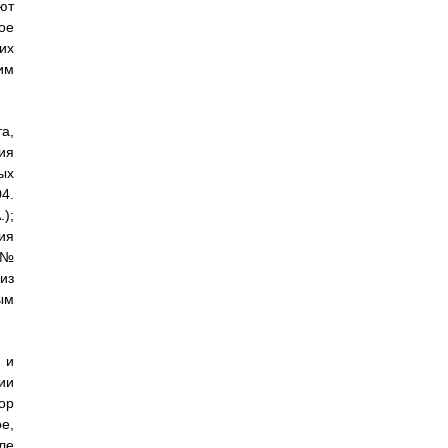
ют
ое
их
им
а,
ия
ых
4.
);
ия
 №
из
ым
 и
ии
ор
е,
ле