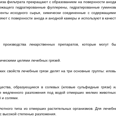
олиза фильтрата прекращают с образованием на поверхности анода
ержащего гидратированные фуллерены, гидратированные гуминов
ненты исходного сырья, химически соединенные с содержащими
яют с поверхности анода и анодной камеры и используют в качест
 производства лекарственных препаратов, которые могут бы
тическими целями лечебных грязей.
ких свойств лечебные грязи делят на три основные группы: иловы
щества, образующиеся в солевых (иловые сульфидные грязи) и
се медленного разложения под водой отмерших мелких животных
й и солями.
лотного типа из отмерших растительных организмов. Для лечебн
 высокой степенью разложения.