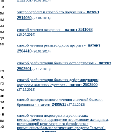
2522382
об
(10.07.2014)
 и
энтеросорбент и способ его получения
- патент
ды
2514050
(27.04.2014)
ым
за
способ лечения ожирения
- патент 2511068
ем
(10.04.2014)
да
ее
способ лечения ревматоидного артрита
- патент
2504410
(20.01.2014)
способ реабилитации больных остеоартрозом
- патент
2502501
(27.12.2013)
го
 ч,
способ реабилитации больных деформирующим
го
артрозом коленных суставов
- патент 2502500
ую
(27.12.2013)
ов
способ консервативного лечения спаечной болезни
ли
брюшины
- патент 2499613
(27.11.2013)
 в
 в
способ лечения подострых и хронических
неспецифических цервицитов нерожавшим женщинам,
ты
включающий курс лазерного фотофореза с
ой
применением бальнеологического средства "эльтон"-