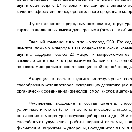
шунгитовая вода с 17-го века и по сей день активно 
качестве эффективного оздоровительного средства в сфер
Шунгит является природным композитом, структур
каркас, заполненный высокодисперсными (около 1 мкм) ч
Главный компонент шунгита - углерод С60. Его со
шунгита помимо углерода С60 содержатся оксид кремн
шунгита содержит более 20 макро- и микроэлементов -
заключается в том, что при взаимодействии его с водн
человека минеральные составляющие этой горной породы
Входящие в состав шунгита молекулярные сое
своеобразных катализаторов, ускоряющих дезактивацию 
органических соединений (фенолов, смол, кислот, ацетона,
Фуллерены, входящие в состав шунгита, спос
устойчивости клетки (в т.ч. и ее генетического аппара
повышение температуры окружающей среды и др.). Эти ж
способствуют улучшению работы нервной системы, пов
физическим нагрузкам. Фуллерены, находящиеся в шунги