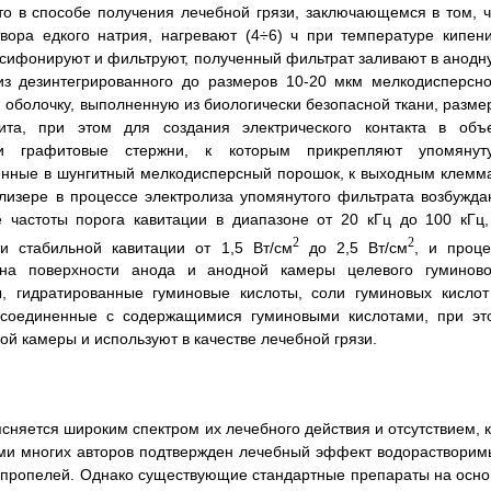
то в способе получения лечебной грязи, заключающемся в том, ч
ора едкого натрия, нагревают (4÷6) ч при температуре кипени
, сифонируют и фильтруют, полученный фильтрат заливают в анодн
из дезинтегрированного до размеров 10-20 мкм мелкодисперсно
оболочку, выполненную из биологически безопасной ткани, разме
та, при этом для создания электрического контакта в объ
ли графитовые стержни, к которым прикрепляют упомянут
денные в шунгитный мелкодисперсный порошок, к выходным клемм
олизере в процессе электролиза упомянутого фильтрата возбужда
е частоты порога кавитации в диапазоне от 20 кГц до 100 кГц,
2
2
ти стабильной кавитации от 1,5 Вт/см
до 2,5 Вт/см
, и проце
на поверхности анода и анодной камеры целевого гуминово
, гидратированные гуминовые кислоты, соли гуминовых кислот
 соединенные с содержащимися гуминовыми кислотами, при эт
ой камеры и используют в качестве лечебной грязи.
няется широким спектром их лечебного действия и отсутствием, к
ами многих авторов подтвержден лечебный эффект водорастворим
сапропелей. Однако существующие стандартные препараты на осно