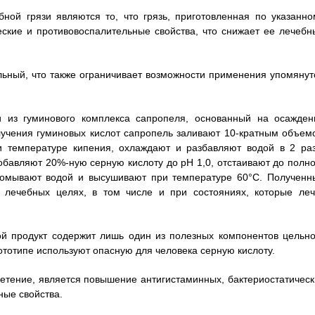
ной грязи являются то, что грязь, приготовленная по указанно
еские и противовоспалительные свойства, что снижает ее лечебн
ельный, что также ограничивает возможности применения упомянут
и из гуминового комплекса сапропеля, основанный на осажден
получения гуминовых кислот сапропель заливают 10-кратным объем
ри температуре кипения, охлаждают и разбавляют водой в 2 раз
обавляют 20%-ную серную кислоту до pH 1,0, отстаивают до полно
промывают водой и высушивают при температуре 60°C. Полученн
в лечебных целях, в том числе и при состояниях, которые леч
ой продукт содержит лишь один из полезных компонентов цельно
ототипе используют опасную для человека серную кислоту.
ретение, является повышение антигистаминных, бактериостатическ
ные свойства.