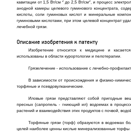
2
2
кавитации от 1,5 Вт/см
до 2,5 Вт/см
, и процесс электр
анодной камеры целевого гуминового концентрата, сод
кислоты, соли гуминовых кислот и минеральные компо
гуминовыми кислотами, при этом целевой концентрат удал
лечебной грязи.
Описание изобретения к патенту
Изобретение относится к медицине и касается
использованы в области курортологии и пелотерапии.
Грязелечение - использование с лечебно-профилак
В зависимости от происхождения и физико-химичес
торфяные и псевдовулканические.
Иловые грязи представляют собой пригодные ве
пресных (сапропель - гниющий ил) водоемах в процес
растений и взаимодействия этих продуктов с почвой, водо
Торфяные грязи (торф) образуются в водоемах бо
целей наиболее ценны кислые минерализованные торфы с