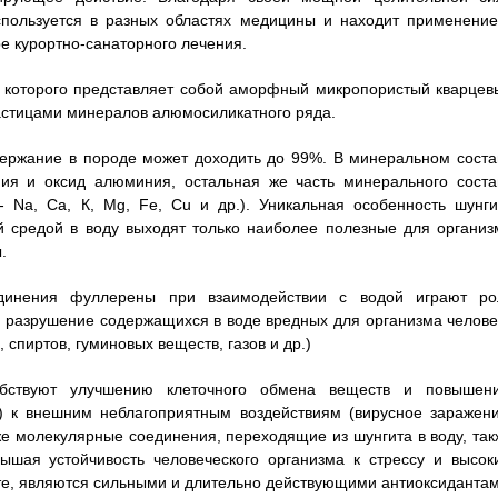
используется в разных областях медицины и находит применение
е курортно-санаторного лечения.
а которого представляет собой аморфный микропористый кварцев
астицами минералов алюмосиликатного ряда.
держание в породе может доходить до 99%. В минеральном соста
ия и оксид алюминия, остальная же часть минерального соста
 Na, Са, К, Mg, Fe, Cu и др.). Уникальная особенность шунги
ой средой в воду выходят только наиболее полезные для организ
.
динения фуллерены при взаимодействии с водой играют ро
и разрушение содержащихся в воде вредных для организма челове
 спиртов, гуминовых веществ, газов и др.)
обствуют улучшению клеточного обмена веществ и повышен
та) к внешним неблагоприятным воздействиям (вирусное заражени
е молекулярные соединения, переходящие из шунгита в воду, так
ышая устойчивость человеческого организма к стрессу и высок
те, являются сильными и длительно действующими антиоксидантам