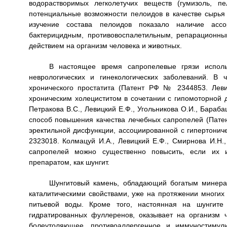
водорастворимых легколетучих веществ (гумизоль, п
потенциальные возможности пелоидов в качестве сырья
изучение состава пелоидов показало наличие ассо
бактерицидным, противовоспалетильным, репарационны
действием на организм человека и животных.
В настоящее время сапропелевые грязи использ
неврологических и гинекологических заболеваний. В
хронического простатита (Патент РФ № 2344853. Леви
хроническим холециститом в сочетании с гипомоторной
Петракова B.C., Левицкий Е.Ф., Угольникова О.И., Бараба
способ повышения качества лечебных сапропелей (Патен
эректильной дисфункции, ассоциированной с гипертонич
2323018. Колмацуй И.А., Левицкий Е.Ф., Смирнова И.Н.,
сапропелей можно существенно повысить, если их 
препаратом, как шунгит.
Шунгитовый камень, обладающий богатым минера
каталитическими свойствами, уже на протяжении многих
питьевой воды. Кроме того, настоянная на шунгите
гидратированных фуллеренов, оказывает на организм ч
болеутоляющее, противоаллергенное и иммуностимул