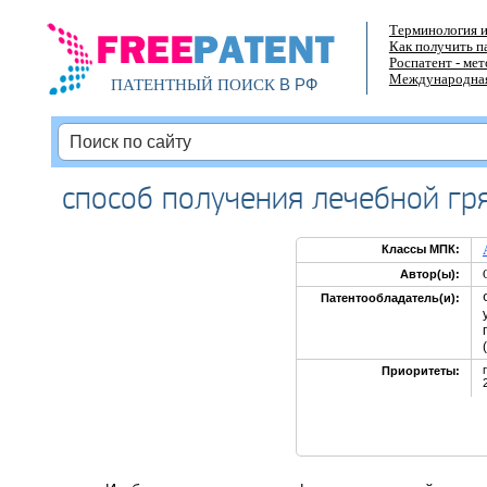
Терминология и
Как получить п
Роспатент - ме
Международная
В РФ
ПАТЕНТНЫЙ ПОИСК
способ получения лечебной гр
Классы МПК:
Автор(ы):
Патентообладатель(и):
Приоритеты: