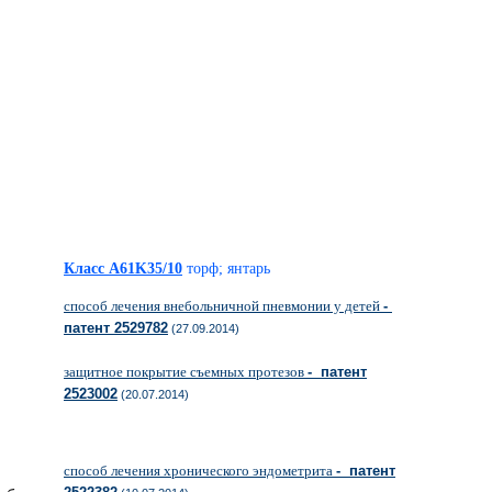
Класс A61K35/10
торф; янтарь
способ лечения внебольничной пневмонии у детей
-
патент 2529782
(27.09.2014)
защитное покрытие съемных протезов
- патент
2523002
(20.07.2014)
способ лечения хронического эндометрита
- патент