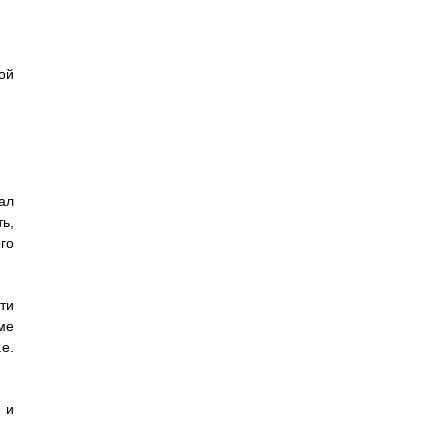
ой
ал
ь,
го
ти
ме
е.
 и