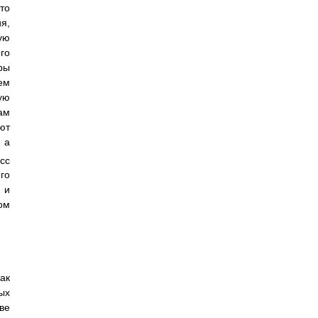
то
я,
ую
го
ры
ем
ую
ам
ют
 а
сс
го
 и
ом
ак
ых
ве