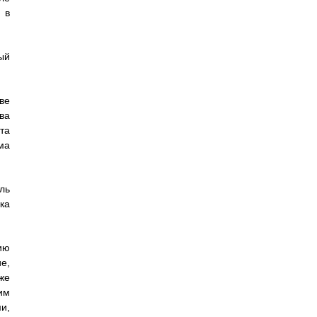
 в
ый
ве
ва
та
ма
ль
ка
ию
е,
же
им
и,