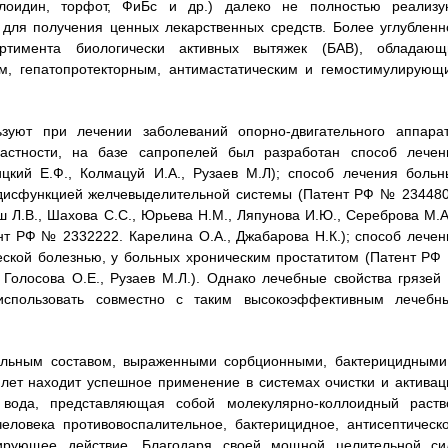
елоидин, торфот, ФиБс и др.) далеко не полностью реализу
 для получения ценных лекарственных средств. Более углубленн
ртимента биологически активных вытяжек (БАВ), обладающ
м, гепатопротекторным, антимастатическим и гемостимулирующ
уют при лечении заболеваний опорно-двигательного аппарат
 частности, на базе сапропелей был разработан способ лечен
цкий Е.Ф., Колмацуй И.А., Рузаев М.Л); способ лечения больн
 дисфункцией желчевыделительной системы (Патент РФ № 234480
ш Л.В., Шахова С.С., Юрьева Н.М., Ляпунова И.Ю., Сереброва М.А.
т РФ № 2332222. Карелина О.А., Джабарова Н.К.); способ лечен
еской болезнью, у больных хроническим простатитом (Патент РФ
 Голосова О.Е., Рузаев М.Л.). Однако лечебные свойства грязей 
использовать совместно с таким высокоэффективным лечебн
льным составом, выраженными сорбционными, бактерицидными
 лет находит успешное применение в системах очистки и активац
 вода, представляющая собой молекулярно-коллоидный раств
еловека противовоспалительное, бактерицидное, антисептическо
ирующее действие. Благодаря своей мощной целительной си