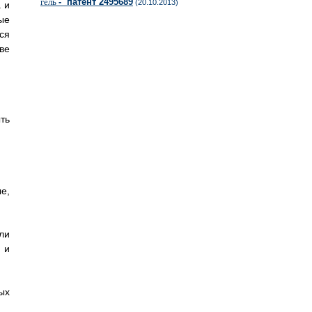
гель
- патент 2495689
(20.10.2013)
 и
ые
ся
ве
ть
е,
ли
 и
ых