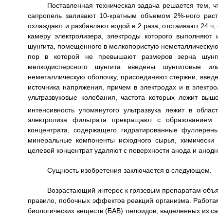
Поставленная техническая задача решается тем, ч
сапропель заливают 10-кратным объемом 2%-ного раств
охлаждают и разбавляют водой в 2 раза, отстаивают 24 ч
камеру электролизера, электроды которого выполняют 
шунгита, помещенного в мелкопористую неметаллическую 
пор в которой не превышают размеров зерна шунги
мелкодисперсного шунгита введены шунгитовые и
неметаллическую оболочку, присоединяют стержни, вве
источника напряжения, причем в электродах и в электр
ультразвуковые колебания, частота которых лежит выш
интенсивность упомянутого ультразвука лежит в облас
электролиза фильтрата прекращают с образованием 
концентрата, содержащего гидратированные фуллерены
минеральные компоненты исходного сырья, химически
целевой концентрат удаляют с поверхности анода и анодн
Сущность изобретения заключается в следующем.
Возрастающий интерес к грязевым препаратам объяс
правило, побочных эффектов реакций организма. Работ
биологических веществ (БАВ) пелоидов, выделенных из 