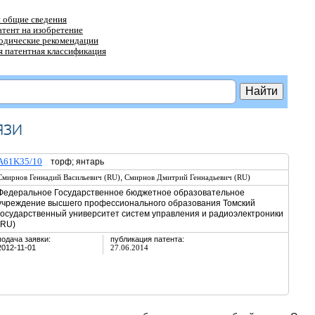
 общие сведения
атент на изобретение
тодические рекомендации
 патентная классификация
язи
A61K35/10
торф; янтарь
,
Смирнов Геннадий Васильевич (RU)
Смирнов Дмитрий Геннадьевич (RU)
Федеральное Государственное бюджетное образовательное
учреждение высшего профессионального образования Томский
государственный университет систем управления и радиоэлектроники
(RU)
подача заявки:
публикация патента:
2012-11-01
27.06.2014