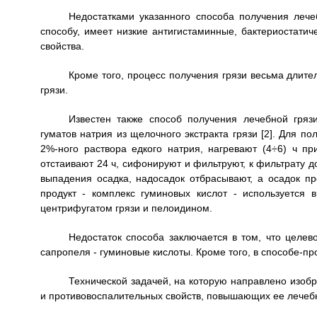
Недостатками указанного способа получения лечеб
способу, имеет низкие антигистаминные, бактериостатич
свойства.
Кроме того, процесс получения грязи весьма длит
грязи.
Известен также способ получения лечебной гряз
гуматов натрия из щелочного экстракта грязи [2]. Для 
2%-ного раствора едкого натрия, нагревают (4÷6) ч п
отстаивают 24 ч, сифонируют и фильтруют, к фильтрату д
выпадения осадка, надосадок отбрасывают, а осадок 
продукт - комплекс гуминовых кислот - используется 
центрифугатом грязи и пелоидином.
Недостаток способа заключается в том, что целев
сапропеля - гуминовые кислоты. Кроме того, в способе-пр
Технической задачей, на которую направлено изоб
и противовоспалительных свойств, повышающих ее лечеб