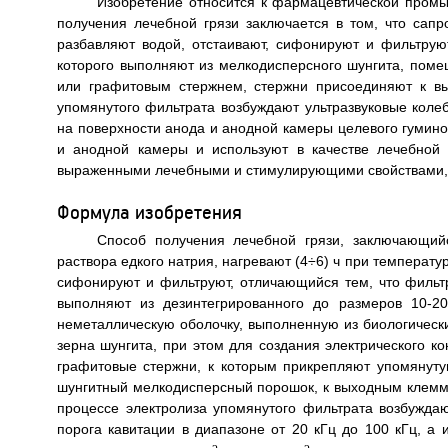
Изобретение относится к фармацевтической промы
получения лечебной грязи заключается в том, что сапр
разбавляют водой, отстаивают, сифонируют и фильтрую
которого выполняют из мелкодисперсного шунгита, пом
или графитовым стержнем, стержни присоединяют к в
упомянутого фильтрата возбуждают ультразвуковые коле
на поверхности анода и анодной камеры целевого гумино
и анодной камеры и используют в качестве лечебной 
выраженными лечебными и стимулирующими свойствами, ч
Формула изобретения
Способ получения лечебной грязи, заключающий
раствора едкого натрия, нагревают (4÷6) ч при температу
сифонируют и фильтруют, отличающийся тем, что фильтр
выполняют из дезинтегрированного до размеров 10-2
неметаллическую оболочку, выполненную из биологическ
зерна шунгита, при этом для создания электрического к
графитовые стержни, к которым прикрепляют упомянуту
шунгитный мелкодисперсный порошок, к выходным клемма
процессе электролиза упомянутого фильтрата возбуждаю
порога кавитации в диапазоне от 20 кГц до 100 кГц, а 