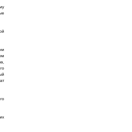
му
ые
ой
ии
ом
а,
го
ый
ат
го
их