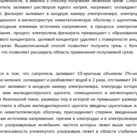
шленности, а именно к способу получения лечебной грязи. Спос
опель заливают раствором едкого натрия, нагревают, охлаждают
т, фильтрат заливают в анодную камеру электролизера, электро
ещенного в мелкопористую неметаллическую оболочку с шунгитов
ыходным клеммам источника напряжения, в процессе электроли
бания, процесс электролиза фильтрата прекращают с образовани
вого концентрата, целевой концентрат удаляют с поверхности ано
грязи. Вышеописанный способ позволяет получить грязь с бол
то позволяет расширить область применения получаемой грязи.
ся в том, что сапропель заливают 10-кратным объемом 2%-но
ре кипения, охлаждают и разбавляют водой в 2 раза, отстаивают 24
ат заливают в анодную камеру электролизера, электроды которо
0 мкм мелкодисперсного шунгита, помещенного в мелкопорист
и безопасной ткани, размеры пор в которой не превышают размер
онтакта в объем мелкодисперсного шунгита введены шунгитовые и
ю неметаллическую оболочку, присоединяют стержни, введенные
м источника напряжения, причем в электродах и в электролизере
т ультразвуковые колебания, частота которых лежит выше часто
интенсивность упомянутого ультразвука лежит в области стабильн