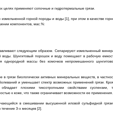
ых целях применяют сопочные и гидротермальные грязи.
 измельченной горной породы и воды [1], при этом в качестве горн
ении компонентов, мас.%:
готавливают следующим образом. Сепарируют измельченный минер
й воды. Шунгитовый порошок и воду помещают в рабочую емкост
я однородной массы без комочков непромешанного шунгитово
ие в грязи биологически активных минеральных веществ, в частнос
аболеваний и уменьшает спектр возможных применений грязи. Кро
 обладает плохими тиксотропными свойствами суспензии, т.
стью к коже, что также ограничивает возможности ее применения.
лючающийся в смешивании высушенной иловой сульфидной грязи
течение 3-х месяцев [2].