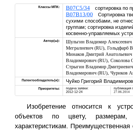
B07C5/34
Классы МПК:
сортировка по 
B07B13/00
Сортировка тве
сухими способами, не отнес
группам; сортировка издели
косвенно-управляемых устр
Автор(ы):
Шульгин Владимир Алексеевич
,
Мегралиевич (RU)
Гольдфарб 
Минаков Дмитрий Анатольевич
,
Владимирович (RU)
Соколова 
Стрыгин Владимир Дмитриевич
,
Владимирович (RU)
Чуриков А
Чуйко Григорий Владимиров
Патентообладатель(и):
подача заявки:
публикация 
Приоритеты:
2012-12-24
27.06.2014
Изобретение относится к устр
объектов по цвету, размера
характеристикам. Преимущественная 