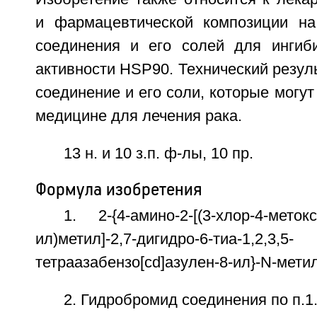
и фармацевтической композиции на
соединения и его солей для ингиб
активности HSP90. Технический резуль
соединение и его соли, которые могут
медицине для лечения рака.
13 н. и 10 з.п. ф-лы, 10 пр.
Формула изобретения
1. 2-{4-амино-2-[(3-хлор-4-меток
ил)метил]-2,7-дигидро-6-тиа-1,2,3,5-
тетраазабензо[cd]азулен-8-ил}-N-мети
2. Гидробромид соединения по п.1