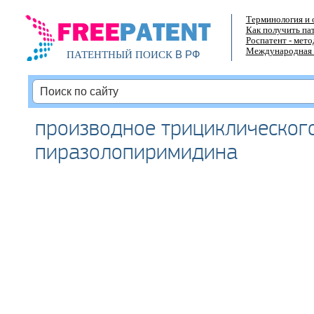
Терминология и 
Как получить па
Роспатент - мет
Международная 
В РФ
ПАТЕНТНЫЙ ПОИСК
производное трициклическог
пиразолопиримидина