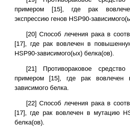
примером [15], где рак вовле
экспрессию генов HSP90-зависимого(ых
[20] Способ лечения рака в соот
[17], где рак вовлечен в повышенну
HSP90-зависимого(ых) белка(ов).
[21] Противораковое средство
примером [15], где рак вовлечен
зависимого белка.
[22] Способ лечения рака в соот
[17], где рак вовлечен в мутацию H
белка(ов).