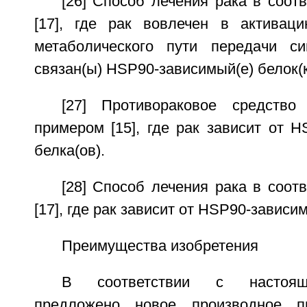
[26] Способ лечения рака в соот
[17], где рак вовлечен в активаци
метаболического пути передачи си
связан(ы) HSP90-зависимый(е) белок(к
[27] Противораковое средство
примером [15], где рак зависит от H
белка(ов).
[28] Способ лечения рака в соот
[17], где рак зависит от HSP90-зависим
Преимущества изобретения
В соответствии с настоящ
предложено новое производное пи