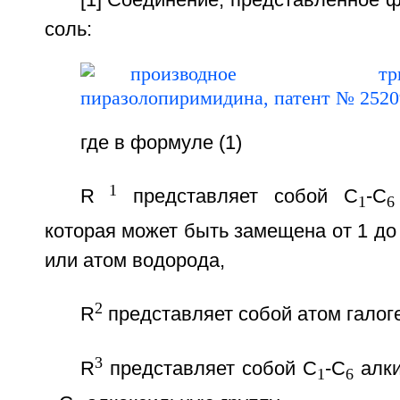
[1] Соединение, представленное ф
соль:
где в формуле (1)
1
R
представляет собой С
-С
1
6
которая может быть замещена от 1 до 
или атом водорода,
2
R
представляет собой атом галог
3
R
представляет собой С
-С
алки
1
6