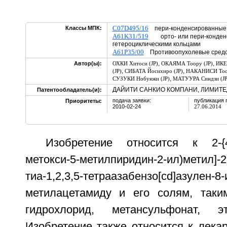
C07D495/16
Классы МПК:
пери-конденсированные
A61K31/519
орто- или пери-конденс
гетероциклическими кольцами
A61P35/00
Противоопухолевые средс
,
,
Автор(ы):
ОХКИ Хитоси (JP)
ОКАЯМА Тоору (JP)
ИКЕ
,
,
(JP)
СИБАТА Йосихиро (JP)
НАКАНИСИ Тоси
,
СУЗУКИ Нобуюки (JP)
МАТУУРА Синдзи (JP
ДАЙИТИ САНКИО КОМПАНИ, ЛИМИТЕД
Патентообладатель(и):
подача заявки:
публикация 
Приоритеты:
2010-02-24
27.06.2014
Изобретение относится к 2-{4-а
метокси-5-метилпиридин-2-ил)метил]-2
тиа-1,2,3,5-тетраазабензо[cd]азулен-8-
метилацетамиду и его солям, таки
гидрохлорид, метансульфонат, эта
Изобретение также относится к лека