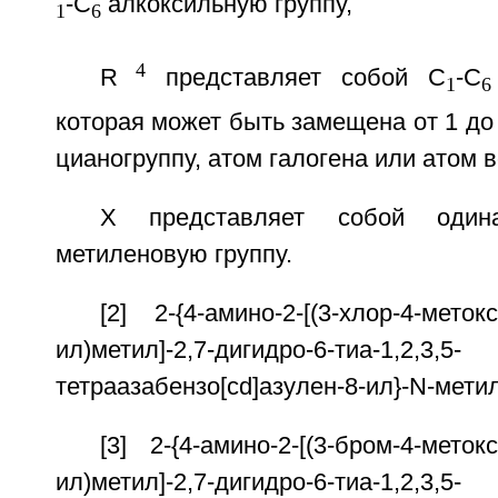
-С
алкоксильную группу,
1
6
4
R
представляет собой С
-С
1
6
которая может быть замещена от 1 до 
цианогруппу, атом галогена или атом 
Х представляет собой один
метиленовую группу.
[2] 2-{4-амино-2-[(3-хлор-4-меток
ил)метил]-2,7-дигидро-6-тиа-1,2,3,5-
тетраазабензо[cd]азулен-8-ил}-N-мети
[3] 2-{4-амино-2-[(3-бром-4-меток
ил)метил]-2,7-дигидро-6-тиа-1,2,3,5-