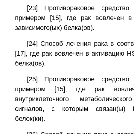
[23] Противораковое средство
примером [15], где рак вовлечен 
зависимого(ых) белка(ов).
[24] Способ лечения рака в соот
[17], где рак вовлечен в активацию H
белка(ов).
[25] Противораковое средство
примером [15], где рак вовле
внутриклеточного метаболическо
сигналов, с которым связан(ы) H
белок(ки).