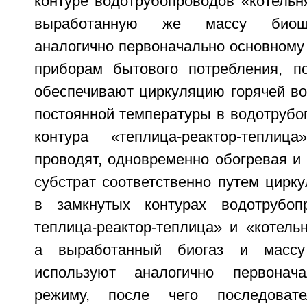
контуре водотрубопроводов «котельня
выработанную же массу биош
аналогично первоначально основному р
приборам бытового потребления, п
обеспечивают циркуляцию горячей во
постоянной температуры в водотрубо
контура «теплица-реактор-тепли
проводят, одновременно обогревая и 
субстрат соответственно путем цирк
в замкнутых контурах водотрубопр
теплица-реактор-теплица» и «котельн
а выработанный биогаз и масс
используют аналогично первонач
режиму, после чего последовате