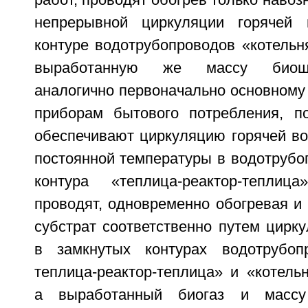
работ, проводят обогрев только навоз
непрерывной циркуляции горячей
контуре водотрубопроводов «котельня
выработанную же массу биош
аналогично первоначально основному р
приборам бытового потребления, п
обеспечивают циркуляцию горячей во
постоянной температуры в водотрубо
контура «теплица-реактор-тепли
проводят, одновременно обогревая и 
субстрат соответственно путем цирк
в замкнутых контурах водотрубопр
теплица-реактор-теплица» и «котельн
а выработанный биогаз и масс