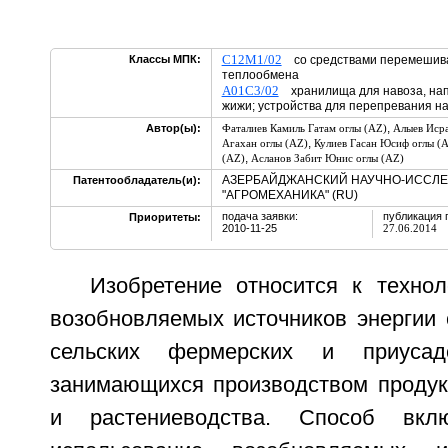
C12M1/02
Классы МПК:
со средствами перемешива
теплообмена
A01C3/02
хранилища для навоза, нап
жижи; устройства для перепревания н
,
Автор(ы):
Фаталиев Камиль Гатам оглы (AZ)
Алыев Исра
,
Агахан оглы (AZ)
Кулиев Гасан Юсиф оглы (
,
(AZ)
Асланов Забит Юнис оглы (AZ)
АЗЕРБАЙДЖАНСКИЙ НАУЧНО-ИССЛЕ
Патентообладатель(и):
"АГРОМЕХАНИКА" (RU)
подача заявки:
публикация 
Приоритеты:
2010-11-25
27.06.2014
Изобретение относится к технол
возобновляемых источников энергии 
сельских фермерских и приусаде
занимающихся производством продук
и растениеводства. Способ вклю