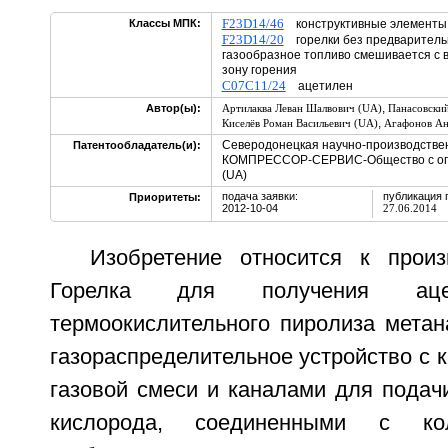
F23D14/46
Классы МПК:
конструктивные элементы
F23D14/20
горелки без предварительн
газообразное топливо смешивается с 
зону горения
C07C11/24
ацетилен
,
Автор(ы):
Артилаква Леван Шалвович (UA)
Панасовски
,
Киселёв Роман Васильевич (UA)
Агафонов Ан
Северодонецкая научно-производств
Патентообладатель(и):
КОМПРЕССОР-СЕРВИС-Общество с огр
(UA)
подача заявки:
публикация 
Приоритеты:
2012-10-04
27.06.2014
Изобретение относится к произ
Горелка для получения аце
термоокислительного пиролиза метан
газораспределительное устройство с 
газовой смеси и каналами для подач
кислорода, соединенными с ко