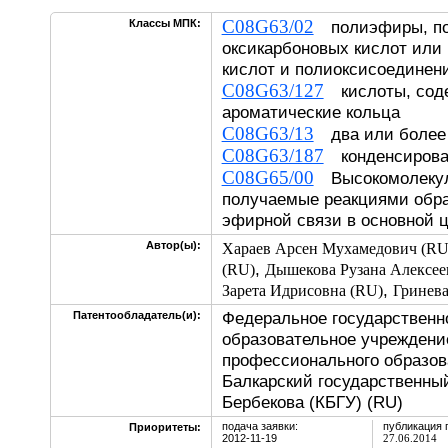
C08G63/02
Классы МПК:
полиэфиры, по
оксикарбоновых кислот или
кислот и полиоксисоединен
C08G63/127
кислоты, сод
ароматические кольца
C08G63/13
два или более 
C08G63/187
конденсирова
C08G65/00
Высокомолекул
получаемые реакциями обра
эфирной связи в основной 
Автор(ы):
Хараев Арсен Мухамедович (RU
,
(RU)
Дышекова Рузана Алексее
,
Зарета Идрисовна (RU)
Гринева
Федеральное государственн
Патентообладатель(и):
образовательное учреждени
профессионального образов
Балкарский государственный
Бербекова (КБГУ) (RU)
подача заявки:
публикация 
Приоритеты:
2012-11-19
27.06.2014