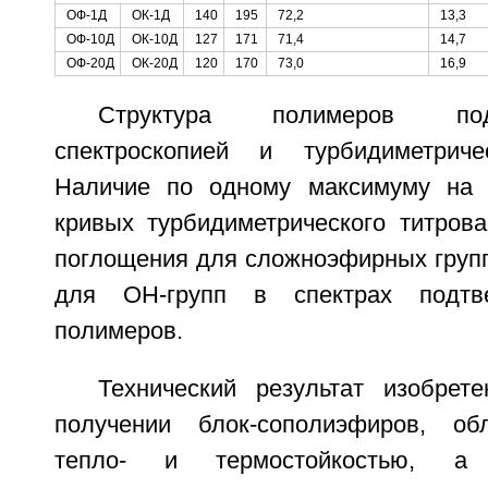
ОФ-1Д
ОК-1Д
140
195
72,2
13,3
ОФ-10Д
ОК-10Д
127
171
71,4
14,7
ОФ-20Д
ОК-20Д
120
170
73,0
16,9
Структура полимеров по
спектроскопией и турбидиметриче
Наличие по одному максимуму на
кривых турбидиметрического титрова
поглощения для сложноэфирных групп
для OH-групп в спектрах подтве
полимеров.
Технический результат изобрет
получении блок-сополиэфиров, о
тепло- и термостойкостью, а