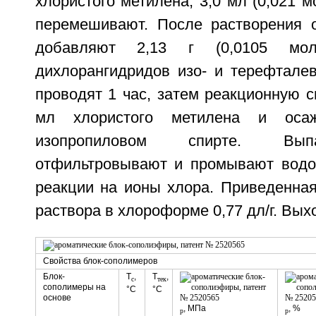
хлористого метилена, 3,0 мл (0,021 м
перемешивают. После растворения 
добавляют 2,13 г (0,0105 мол
дихлорангидридов изо- и терефталев
проводят 1 час, затем реакционную 
мл хлористого метилена и оса
изопропиловом спирте. Вы
отфильтровывают и промывают водо
реакции на ионы хлора. Приведенная
раствора в хлороформе 0,77 дл/г. Вых
Свойства блок-сополимеров
Блок-
Т
,
Т
,
с
тек
сополимеры на
°C
°C
основе
, МПа
, %
p
p