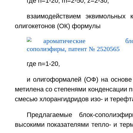
где n=1-20; m=2-50; z=2-30,
взаимодействием эквимольных 
олигокетонов (ОК) формулы
где n=1-20,
и олигоформалей (ОФ) на основе
метилена со степенями конденсации n
смесью хлорангидридов изо- и терефт
Предлагаемые блок-сополиэфир
высокими показателями тепло- и терм