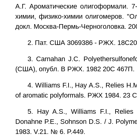
А.Г. Ароматические олигоформали. 7
химии, физико-химии олигомеров. "Ол
докл. Москва-Пермь-Черноголовка. 200
2. Пат. США 3069386 - РЖХ. 18С20
3. Carnahan J.C. Polyethersulfonef
(США), опубл. В РЖХ. 1982 20С 467П.
4. Williams F.I., Hay A.S., Relies Н.
of aromatic polyformals. РЖХ 1984. 23 
5. Hay A.S., Williams F.I., Relies
Donahne P.E., Sohnson D.S. / J. Polymer
1983. V.21. № 6. P.449.