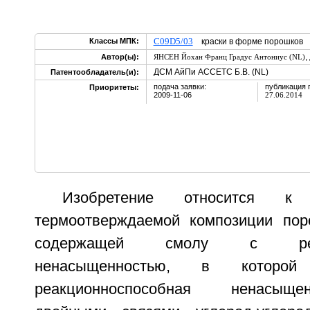
C09D5/03
Классы МПК:
краски в форме порошков
,
Автор(ы):
ЯНСЕН Йохан Франц Градус Антониус (NL)
ДСМ АйПи АССЕТС Б.В. (NL)
Патентообладатель(и):
подача заявки:
публикация 
Приоритеты:
2009-11-06
27.06.2014
Изобретение относится к о
термоотверждаемой композиции пор
содержащей смолу с реакц
ненасыщенностью, в которой
реакционноспособная ненасыще