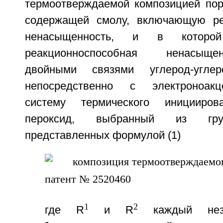
термоотверждаемой композицией пор
содержащей смолу, включающую ре
ненасыщенность, и в которо
реакционноспособная ненасыще
двойными связями углерод-углер
непосредственно с электроноакц
систему термического иницииров
пероксид, выбранный из гру
представленных формулой (1)
1
2
где R
и R
каждый неза