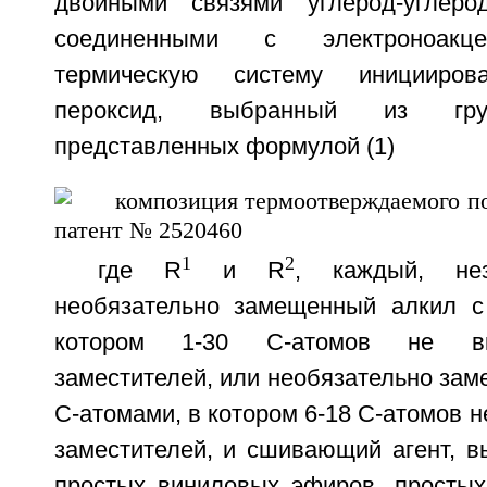
двойными связями углерод-углерод
соединенными с электроноакце
термическую систему иницииров
пероксид, выбранный из гру
представленных формулой (1)
1
2
где R
и R
, каждый, нез
необязательно замещенный алкил с
котором 1-30 С-атомов не в
заместителей, или необязательно зам
С-атомами, в котором 6-18 С-атомов 
заместителей, и сшивающий агент, в
простых виниловых эфиров, просты