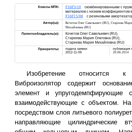
F16F3/10
Классы МПК:
скомбинированными с пружин
материалов с низким коэффициентом
F16F15/08
с резиновыми амортизат
,
Автор(ы):
Кочетов Олег Савельевич (RU)
Стареева Мари
Михайловна (RU)
Кочетов Олег Савельевич (RU),
Патентообладатель(и):
Стареева Мария Олеговна (RU),
Стареева Мария Михайловна (RU)
подача заявки:
публикация 
Приоритеты:
2012-11-09
20.06.2014
Изобретение относится к 
Виброизолятор содержит основание
элемент и упругодемпфирующие с
взаимодействующие с объектом. На
посредством слоя литьевого полиуре
направляющие цилиндрические вт