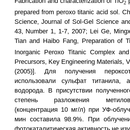
Fabrication and characterization of TiO
p
2
prepared from peroxo titanic acid sol. C
Science, Journal of Sol-Gel Science a
43, Number 1, 1-7, 2007; Lei Ge, Ming
Tian and Haibo Fang, Preparation of T
Inorganic Peroxo Titanic Complex and
Precursors, Key Engineering Materials, 
(2005)]. Для получения пероксо
использовали сульфат титанила, 
водорода. В присутствии полученног
степень разложения метилов
(концентрация 10 мг/л) при УФ-облу
мин составила 98.9%. При облучен
фотокаталитическая активность не изу