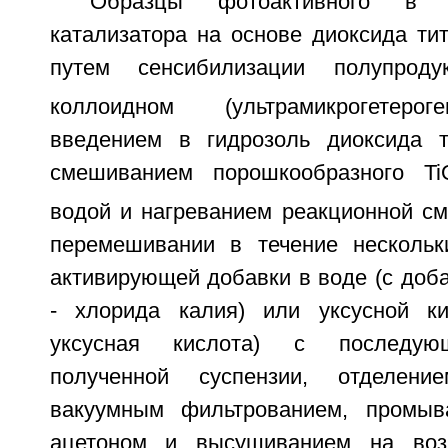
Образцы фотоактивного в 
катализатора на основе диоксида ти
путем сенсибилизации полупроду
коллоидном (ультрамикрогетерог
введением в гидрозоль диоксида т
смешиванием порошкообразного T
водой и нагреванием реакционной см
перемешивании в течение нескольк
активирующей добавки в воде (с доб
- хлорида калия) или уксусной ки
уксусная кислота) с последую
полученной суспензии, отделен
вакуумным фильтрованием, промы
ацетоном и высушиванием на воз