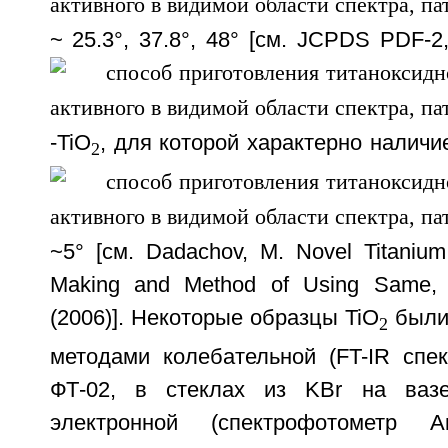
~ 25.3°, 37.8°, 48° [см. JCPDS PDF-2
-TiO
, для которой характерно наличи
2
~5° [см. Dadachov, М. Novel Titanium
Making and Method of Using Same,
(2006)]. Некоторые образцы TiO
были
2
методами колебательной (FT-IR сп
ФТ-02, в стеклах из KBr на ваз
электронной (спектрофотометр