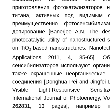
приготовления фотокатализаторов 
титана, активных под видимым с
преимущественно фотосенсибилиз
допирование [Banerjee A.N. The desig
photocatalytic utility of nanostructured
on TiO
-based nanostructures, Nanotec
2
Applications 2011, 4, 35-65]. 
сенсибилизаторов используют органи
также окрашенные неорганические 
соединения [Donghua Pei and Jingfei 
Visible Light-Responsive Sensitiz
International Journal of Photoenergy, V
262831, 13 pages], например 