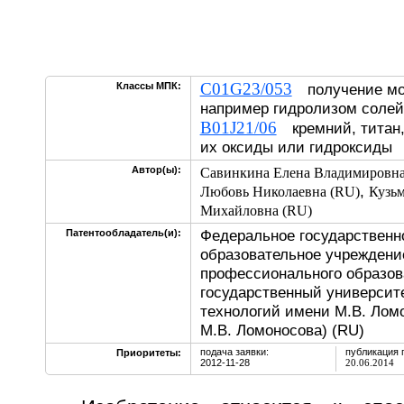
C01G23/053
Классы МПК:
получение мо
например гидролизом солей
B01J21/06
кремний, титан,
их оксиды или гидроксиды
Автор(ы):
Савинкина Елена Владимировна
,
Любовь Николаевна (RU)
Кузьм
Михайловна (RU)
Федеральное государственн
Патентообладатель(и):
образовательное учреждени
профессионального образов
государственный университ
технологий имени М.В. Лом
М.В. Ломоносова) (RU)
подача заявки:
публикация 
Приоритеты:
2012-11-28
20.06.2014