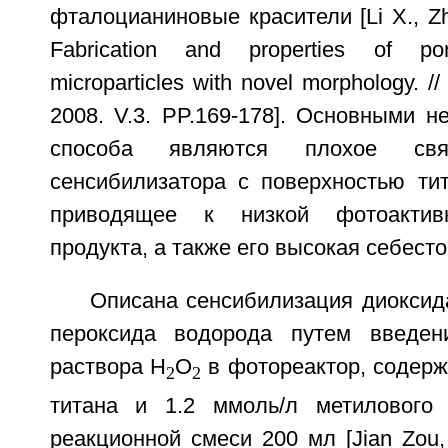
фталоцианиновые красители [Li X., Zha
Fabrication and properties of po
microparticles with novel morphology. /
2008. V.3. PP.169-178]. Основными н
способа являются плохое свя
сенсибилизатора с поверхностью тит
приводящее к низкой фотоактивн
продукта, а также его высокая себест
Описана сенсибилизация диоксид
пероксида водорода путем введе
раствора H
O
в фотореактор, содерж
2
2
титана и 1.2 ммоль/л метилового 
реакционной смеси 200 мл [Jian Zou,