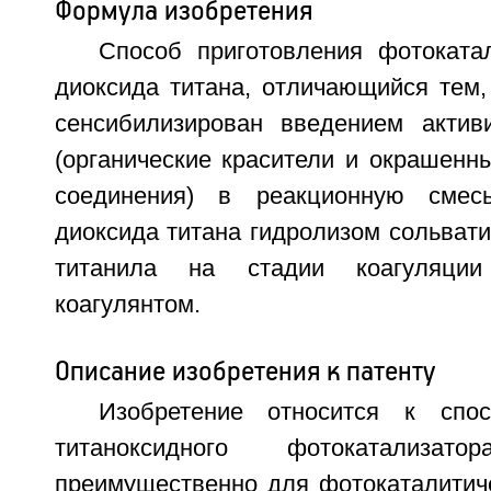
Формула изобретения
Способ приготовления фотоката
диоксида титана, отличающийся тем,
сенсибилизирован введением актив
(органические красители и окрашенн
соединения) в реакционную смес
диоксида титана гидролизом сольват
титанила на стадии коагуляци
коагулянтом.
Описание изобретения к патенту
Изобретение относится к спос
титаноксидного фотокатализато
преимущественно для фотокаталитиче