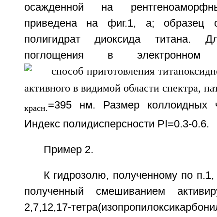
осажденной на рентгеноаморфн
приведена на фиг.1, a; образец 
полигидрат диоксида титана. 
поглощения в электронном с
=395 нм. Размер коллоидных ч
красн.
Индекс полидисперсности PI=0.3-0.6.
Пример 2.
К гидрозолю, полученному по п.1,
полученный смешиванием активи
2,7,12,17-тетра(изопропилоксикарбонил