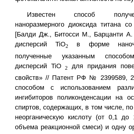
Известен способ получе
наноразмерного диоксида титана со 
[Балди Дж., Битосси М., Барцанти А
дисперсий TiO
в форме наночас
2
полученные указанным способо
дисперсий TiO
для придания пове
2
свойств» // Патент РФ № 2399589, 2
способом с использованием разли
ингибиторов поликонденсации на о
спиртов, содержащих, в том числе, п
неорганическую кислоту (от 0,1 до
объема реакционной смеси) и одну о