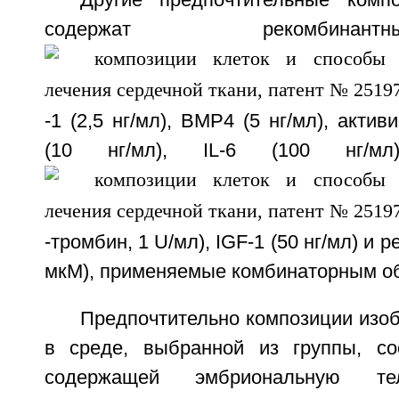
Другие предпочтительные комп
содержат рекомбин
-1 (2,5 нг/мл), ВМР4 (5 нг/мл), актив
(10 нг/мл), IL-6 (100 нг/мл)
-тромбин, 1 U/мл), IGF-1 (50 нг/мл) и 
мкМ), применяемые комбинаторным о
Предпочтительно композиции изо
в среде, выбранной из группы, со
содержащей эмбриональную тел