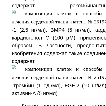
содержат рекомбин
-1 (2,5 нг/мл), BMP4 (5 нг/мл), кард
кардиогенол С (100 µМ), применяе
образом. В частности, предпочтит
изобретения содержат такие соедине
содержат
-тромбин (1 ед./мл), FGF-2 (10 нг/мл)
активин-A (5 нг/мл).