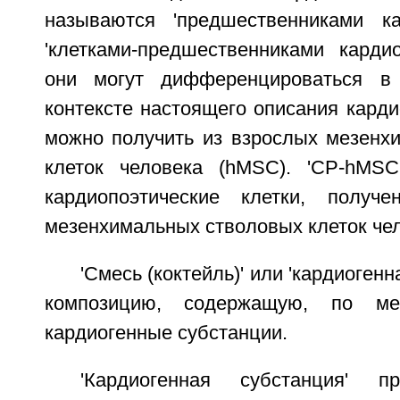
называются 'предшественниками ка
'клетками-предшественниками кардио
они могут дифференцироваться в
контексте настоящего описания карди
можно получить из взрослых мезенх
клеток человека (hMSC). 'CP-hMSC
кардиопоэтические клетки, получ
мезенхимальных стволовых клеток чел
'Смесь (коктейль)' или 'кардиогенн
композицию, содержащую, по м
кардиогенные субстанции.
'Кардиогенная субстанция' п