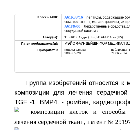
A61K38/16
Классы МПК:
пептиды, содержащие боле
соматостатины; меланотропины; их п
A61P9/00
Лекарственные средства дл
сосудистой системы
,
Автор(ы):
ТЕРЖИК Андре (US)
БЕХФАР Атта (US)
МЭЙО ФАУНДЕЙШН ФОР МЕДИКАЛ ЭД
Патентообладатель(и):
подача заявки:
публикация 
Приоритеты:
2009-05-20
20.06.2014
Группа изобретений относится к 
композиции для лечения сердечной
TGF
-1, ВМР4,
-тромбин, кардиотроф