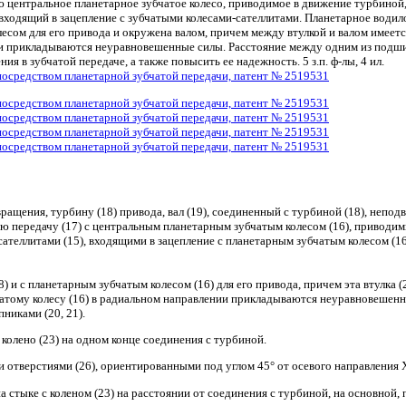
центральное планетарное зубчатое колесо, приводимое в движение турбиной,
входящий в зацепление с зубчатыми колесами-сателлитами. Планетарное водил
сом для его привода и окружена валом, причем между втулкой и валом имеется 
ении прикладываются неуравновешенные силы. Расстояние между одним из подш
 в зубчатой передаче, а также повысить ее надежность. 5 з.п. ф-лы, 4 ил.
ащения, турбину (18) привода, вал (19), соединенный с турбиной (18), непод
ю передачу (17) с центральным планетарным зубчатым колесом (16), приводим
теллитами (15), входящими в зацепление с планетарным зубчатым колесом (16
 и с планетарным зубчатым колесом (16) для его привода, причем эта втулка (2
зубчатому колесу (16) в радиальном направлении прикладываются неуравновешенн
никами (20, 21).
 колено (23) на одном конце соединения с турбиной.
 отверстиями (26), ориентированными под углом 45° от осевого направления Х 
 стыке с коленом (23) на расстоянии от соединения с турбиной, на основной, 