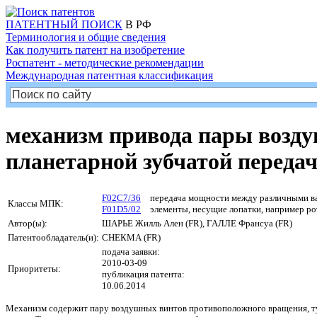
ПАТЕНТНЫЙ ПОИСК
В РФ
Терминология и общие сведения
Как получить патент на изобретение
Роспатент - методические рекомендации
Международная патентная классификация
механизм привода пары возд
планетарной зубчатой переда
F02C7/36
передача мощности между различными вал
Классы МПК:
F01D5/02
элементы, несущие лопатки, например р
Автор(ы):
ШАРЬЕ Жилль Ален (FR)
,
ГАЛЛЕ Франсуа (FR)
Патентообладатель(и):
СНЕКМА (FR)
подача заявки:
2010-03-09
Приоритеты:
публикация патента:
10.06.2014
Механизм содержит пару воздушных винтов противоположного вращения, тур