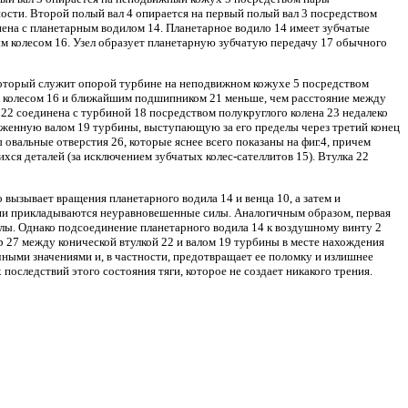
ности. Второй полый вал 4 опирается на первый полый вал 3 посредством
инена с планетарным водилом 14. Планетарное водило 14 имеет зубчатые
тым колесом 16. Узел образует планетарную зубчатую передачу 17 обычного
 который служит опорой турбине на неподвижном кожухе 5 посредством
тым колесом 16 и ближайшим подшипником 21 меньше, чем расстояние между
 22 соединена с турбиной 18 посредством полукруглого колена 23 недалеко
руженную валом 19 турбины, выступающую за его пределы через третий конец
овальные отверстия 26, которые яснее всего показаны на фиг.4, причем
ся деталей (за исключением зубчатых колес-сателлитов 15). Втулка 22
вызывает вращения планетарного водила 14 и венца 10, а затем и
лении прикладываются неуравновешенные силы. Аналогичным образом, первая
илы. Однако подсоединение планетарного водила 14 к воздушному винту 2
р 27 между конической втулкой 22 и валом 19 турбины в месте нахождения
чными значениями и, в частности, предотвращает ее поломку и излишнее
 последствий этого состояния тяги, которое не создает никакого трения.