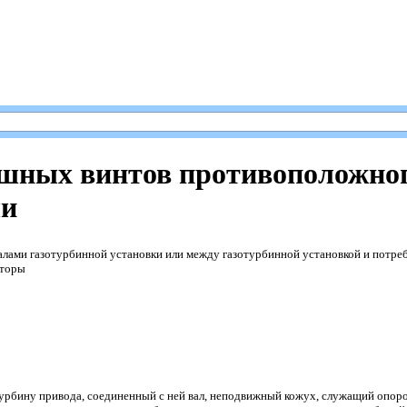
ушных винтов противоположно
чи
ами газотурбинной установки или между газотурбинной установкой и потре
оторы
бину привода, соединенный с ней вал, неподвижный кожух, служащий опорой