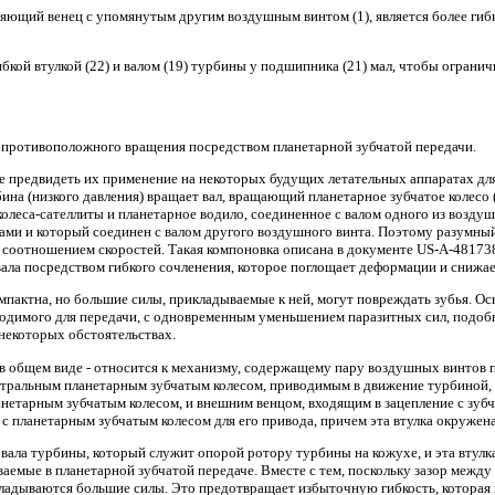
диняющий венец с упомянутым другим воздушным винтом (1), является более гиб
бкой втулкой (22) и валом (19) турбины у подшипника (21) мал, чтобы огранич
 противоположного вращения посредством планетарной зубчатой передачи.
 предвидеть их применение на некоторых будущих летательных аппаратах для
ина (низкого давления) вращает вал, вращающий планетарное зубчатое колесо 
колеса-сателлиты и планетарное водило, соединенное с валом одного из возду
итами и который соединен с валом другого воздушного винта. Поэтому разумн
оотношением скоростей. Такая компоновка описана в документе US-A-4817382
вала посредством гибкого сочленения, которое поглощает деформации и снижае
мпактна, но большие силы, прикладываемые к ней, могут повреждать зубья. Ос
бходимого для передачи, с одновременным уменьшением паразитных сил, подоб
некоторых обстоятельствах.
 в общем виде - относится к механизму, содержащему пару воздушных винтов 
тральным планетарным зубчатым колесом, приводимым в движение турбиной, 
анетарным зубчатым колесом, и внешним венцом, входящим в зацепление с зу
с планетарным зубчатым колесом для его привода, причем эта втулка окружена в
 вала турбины, который служит опорой ротору турбины на кожухе, и эта втулк
мые в планетарной зубчатой передаче. Вместе с тем, поскольку зазор между 
рикладываются большие силы. Это предотвращает избыточную гибкость, которая