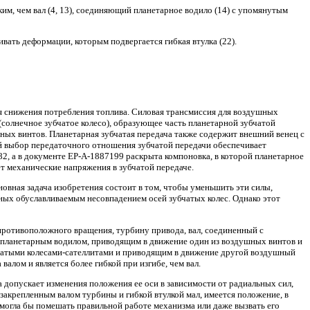
ким, чем вал (4, 13), соединяющий планетарное водило (14) с упомянутым
ивать деформации, которым подвергается гибкая втулка (22).
 снижения потребления топлива. Силовая трансмиссия для воздушных
(солнечное зубчатое колесо), образующее часть планетарной зубчатой
шных винтов. Планетарная зубчатая передача также содержит внешний венец с
ый выбор передаточного отношения зубчатой передачи обеспечивает
, а в документе EP-A-1887199 раскрыта компоновка, в которой планетарное
т механические напряжения в зубчатой передаче.
новная задача изобретения состоит в том, чтобы уменьшить эти силы,
ных обуславливаемым несовпадением осей зубчатых колес. Однако этот
противоположного вращения, турбину привода, вал, соединенный с
планетарным водилом, приводящим в движение один из воздушных винтов и
бчатыми колесами-сателлитами и приводящим в движение другой воздушный
алом и является более гибкой при изгибе, чем вал.
а допускает изменения положения ее оси в зависимости от радиальных сил,
закрепленным валом турбины и гибкой втулкой мал, имеется положение, в
 могла бы помешать правильной работе механизма или даже вызвать его