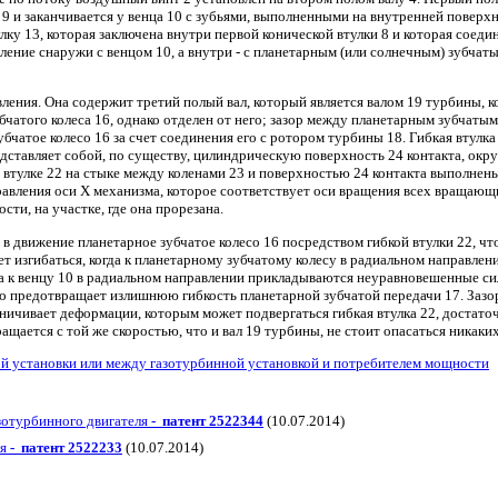
и 9 и заканчивается у венца 10 с зубьями, выполненными на внутренней поверх
лку 13, которая заключена внутри первой конической втулки 8 и которая соед
пление снаружи с венцом 10, а внутри - с планетарным (или солнечным) зубча
вления. Она содержит третий полый вал, который является валом 19 турбины,
убчатого колеса 16, однако отделен от него; зазор между планетарным зубча
бчатое колесо 16 за счет соединения его с ротором турбины 18. Гибкая втулка
редставляет собой, по существу, цилиндрическую поверхность 24 контакта, ок
 втулке 22 на стыке между коленами 23 и поверхностью 24 контакта выполнены 
авления оси Х механизма, которое соответствует оси вращения всех вращающих
ости, на участке, где она прорезана.
движение планетарное зубчатое колесо 16 посредством гибкой втулки 22, что 
жет изгибаться, когда к планетарному зубчатому колесу в радиальном направ
гда к венцу 10 в радиальном направлении прикладываются неуравновешенные с
что предотвращает излишнюю гибкость планетарной зубчатой передачи 17. Зазо
аничивает деформации, которым может подвергаться гибкая втулка 22, достато
ащается с той же скоростью, что и вал 19 турбины, не стоит опасаться никаких
й установки или между газотурбинной установкой и потребителем мощности
азотурбинного двигателя
- патент 2522344
(10.07.2014)
ля
- патент 2522233
(10.07.2014)