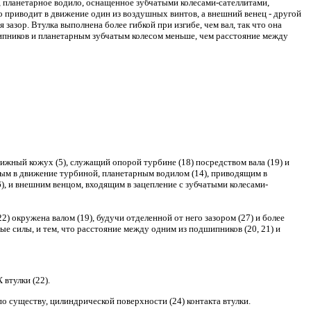
 планетарное водило, оснащенное зубчатыми колесами-сателлитами,
о приводит в движение один из воздушных винтов, а внешний венец - другой
зазор. Втулка выполнена более гибкой при изгибе, чем вал, так что она
ипников и планетарным зубчатым колесом меньше, чем расстояние между
вижный кожух (5), служащий опорой турбине (18) посредством вала (19) и
ым в движение турбиной, планетарным водилом (14), приводящим в
), и внешним венцом, входящим в зацепление с зубчатыми колесами-
2) окружена валом (19), будучи отделенной от него зазором (27) и более
ые силы, и тем, что расстояние между одним из подшипников (20, 21) и
втулки (22).
по существу, цилиндрической поверхности (24) контакта втулки.