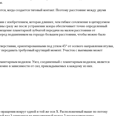
ы.
тся, когда создается тяговый контакт. Поэтому расстояние между двумя
ии с изобретением, которая длиннее, чем гибкое сочленение в цитируемом
ны сразу же после устранения зазора обеспечивает точно определенный
мещение планетарной зубчатой передачи на малом расстоянии от
я перед подшипником на гораздо большем расстоянии, чтобы можно было
отверстиями, ориентированными под углом 45° от осевого направления втулки,
жет передавать требуемый крутящий момент. Участок с выемками может
планетарным водилом. Узел, соединенный с планетарным водилом, является
омно в зависимости от сил, прикладываемых к каждому из них.
ью вращения вокруг одной и той же оси X. Расположенный выше по потоку
лый вал 3 опирается на неподвижный кожух 5 посредством пары