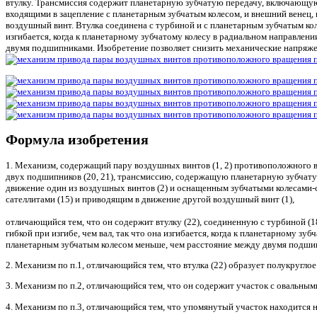
втулку. Трансмиссия содержит планетарную зубчатую передачу, включающую 
входящими в зацепление с планетарным зубчатым колесом, и внешний венец, 
воздушный винт. Втулка соединена с турбиной и с планетарным зубчатым коле
изгибается, когда к планетарному зубчатому колесу в радиальном направл
двумя подшипниками. Изобретение позволяет снизить механические напряжения
Формула изобретения
1. Механизм, содержащий пару воздушных винтов (1, 2) противоположного вр
двух подшипников (20, 21), трансмиссию, содержащую планетарную зубчату
движение один из воздушных винтов (2) и оснащенным зубчатыми колесами-са
сателлитами (15) и приводящим в движение другой воздушный винт (1),
отличающийся тем, что он содержит втулку (22), соединенную с турбиной (18)
гибкой при изгибе, чем вал, так что она изгибается, когда к планетарному 
планетарным зубчатым колесом меньше, чем расстояние между двумя подшип
2. Механизм по п.1, отличающийся тем, что втулка (22) образует полукруглое
3. Механизм по п.2, отличающийся тем, что он содержит участок с овальными
4. Механизм по п.3, отличающийся тем, что упомянутый участок находится на