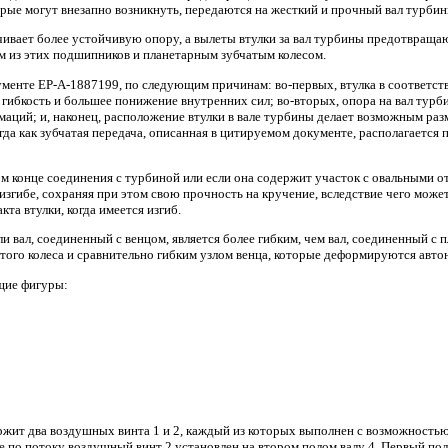
торые могут внезапно возникнуть, передаются на жесткий и прочный вал турбин
чивает более устойчивую опору, а вылеты втулки за вал турбины предотвращаю
 из этих подшипников и планетарным зубчатым колесом.
менте EP-A-1887199, по следующим причинам: во-первых, втулка в соответств
ибкость и большее понижение внутренних сил; во-вторых, опора на вал турби
ций; и, наконец, расположение втулки в вале турбины делает возможным раз
гда как зубчатая передача, описанная в цитируемом документе, располагаетс
ном конце соединения с турбиной или если она содержит участок с овальными 
ри изгибе, сохраняя при этом свою прочность на кручение, вследствие чего мо
та втулки, когда имеется изгиб.
 вал, соединенный с венцом, является более гибким, чем вал, соединенный с 
того колеса и сравнительно гибким узлом венца, которые деформируются автон
щие фигуры:
одержит два воздушных винта 1 и 2, каждый из которых выполнен с возможност
е по потоку воздушный винт 2 установлен на втором полом валу 4. Первый по