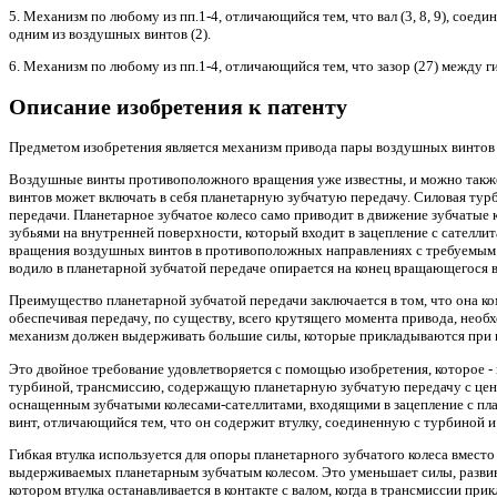
5. Механизм по любому из пп.1-4, отличающийся тем, что вал (3, 8, 9), сое
одним из воздушных винтов (2).
6. Механизм по любому из пп.1-4, отличающийся тем, что зазор (27) между ги
Описание изобретения к патенту
Предметом изобретения является механизм привода пары воздушных винтов
Воздушные винты противоположного вращения уже известны, и можно также
винтов может включать в себя планетарную зубчатую передачу. Силовая турб
передачи. Планетарное зубчатое колесо само приводит в движение зубчатые 
зубьями на внутренней поверхности, который входит в зацепление с сателл
вращения воздушных винтов в противоположных направлениях с требуемым с
водило в планетарной зубчатой передаче опирается на конец вращающегося 
Преимущество планетарной зубчатой передачи заключается в том, что она ко
обеспечивая передачу, по существу, всего крутящего момента привода, нео
механизм должен выдерживать большие силы, которые прикладываются при 
Это двойное требование удовлетворяется с помощью изобретения, которое -
турбиной, трансмиссию, содержащую планетарную зубчатую передачу с цен
оснащенным зубчатыми колесами-сателлитами, входящими в зацепление с пл
винт, отличающийся тем, что он содержит втулку, соединенную с турбиной и 
Гибкая втулка используется для опоры планетарного зубчатого колеса вместо
выдерживаемых планетарным зубчатым колесом. Это уменьшает силы, развивае
котором втулка останавливается в контакте с валом, когда в трансмиссии п