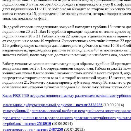
подшипников 6 и 7, за который он проходит в коническую втулку 8 с гофрам
двух подшипников 11 и 12, за которые он выходит во вторую коническую вту
колеса-сателлиты 15, распределенные по окружности, которые входят в заце
типа, как показано на фиг.3.
На другой стороне неподвижного кожуха 5 находится турбина 18 низкого да
подшипников 20 и 21. Вал 19 турбины проходит недалеко от планетарного з
подшипниками 20 и 21. Гибкая втулка 22 приводит в движение планетарное зу
от соединения с валом 19 турбины. Существенная часть гибкой втулки 22 п
25 и действующую как опора для планетарного зубчатого колеса 16. В гибкой
направление их прохождения располагается под углом 45° относительно напр
является гибкой, поскольку она достаточно тонкая, но изгибается она, в частн
Работу механизма можно описать следующим образом: турбина 18 приводит в 
воздушных винтов 2 и 1, с определенными скоростями. Гибкая втулка 22 мо
коническая втулка 8 выполнена с возможностью изгиба в месте гофров 9, ко
посредством второго полого вала 4 и второй конической втулки 13 жестче, 
подшипника 21, ближнего к планетарному зубчатому колесу 16, мал, что огр
ослабление планетарной зубчатой передачи 17. Поскольку гибкая втулка 22 вр
Класс F02C7/36
передача мощности между различными валами газотурбинно
планетарно-дифференциальный редуктор
- патент 2528236
(10.09.2014)
газотурбинный двигатель и способ разборки передней части конструкции г
узел отсоединения валов в роторе низкого давления газотурбинного двигате
турбоблок
- патент 2518919
(10.06.2014)
газогенератор гтд
- патент 2487258
(10.07.2013)