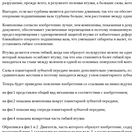
разрушение, прежде всего, в результате поломки втулки, а большие силы, ко
Выгодно, если вал турбины является достаточно длинным, так что он обеспе
опорными подшипниками вала турбины больше, чем расстояние между одним
Компоновка согласно изобретению лучше, чем компоновка, показанная в доку
документе, обеспечивает увеличенные перемещения и поэтому повышенную г
предел перемещения с одновременной защитой втулки от избыточных деформа
ближайшего опорного подшипника вала, что уменьшает габариты и вылет, то
установить гибкое сочленение.
Втулка делается очень гибкой, когда она образует полукруглое колено на од
который локально ослабляет втулку, так что она становится более гибкой п
находиться на стыке между коленом и одной из основных поверхностей контак
Силы в планетарной зубчатой передаче можно дополнительно уменьшить, если
сравнительно жестким и поэтому находится между узлом планетарного зубча
Теперь будет приведено пояснение изобретения со ссылками на нижеследую
на фиг.1 представлен общий вид механизма в соответствии с изобретением;
на фиг.2 показана компоновка вокруг планетарной зубчатой передачи;
на фиг.3 показан вид спереди планетарной зубчатой передачи;
на фиг.4 показана конкретная часть гибкой втулки.
Обратимся к фиг.1 и 2. Двигатель, часть которого образует изобретение, с
воздушный винт 1 установлен на первом полом валу 3, а расположенный ниж