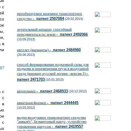
ью
 с
ей
преобразуемое наземное транспортное
средство
- патент 2507084
со
(20.02.2014)
ое
летательный аппарат, способный
ы,
передвигаться по земле
- патент 2492066
и,
(10.09.2013)
 в
ли
автолет (варианты)
- патент 2484980
(20.06.2013)
способ формирования подъемной силы для
подъема и перемещения груза в воздушной
среде (вариант русской логики - версия 3)
-
патент 2471703
(10.01.2013)
автопланер
- патент 2468933
 с
(10.12.2012)
 с
авиатрансформер
- патент 2444445
 в
(10.03.2012)
ью
ое
водно-воздушное транспортное средство
"аквалёт", безмачтовый парус, устройство
 с
управления парусом
- патент 2419557
ых