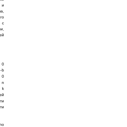
 и
а,
го
 с
и,
ей
 0
b
0
n
k
ей
ти
ти
по