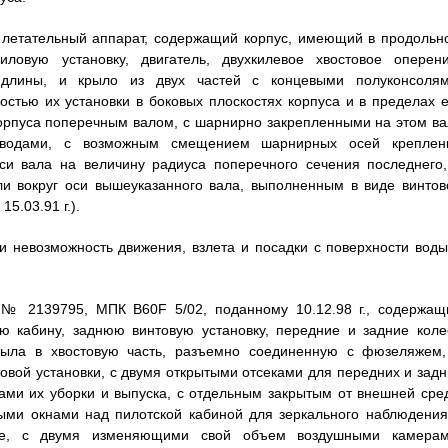
в летательный аппарат, содержащий корпус, имеющий в продольн
овую установку, двигатель, двухкилевое хвостовое оперени
 длины, и крыло из двух частей с концевыми полуконсолям
стью их установки в боковых плоскостях корпуса и в пределах е
орпуса поперечным валом, с шарнирно закрепленными на этом ва
риводами, с возможным смещением шарнирных осей креплен
си вала на величину радиуса поперечного сечения последнего,
и вокруг оси вышеуказанного вала, выполненным в виде винтов
5.03.91 г.).
и невозможность движения, взлета и посадки с поверхности воды
 № 2139795, МПК B60F 5/02, поданному 10.12.98 г., содержащ
ю кабину, заднюю винтовую установку, передние и задние коле
ыла в хвостовую часть, разъемно соединенную с фюзеляжем,
овой установки, с двумя открытыми отсеками для передних и задн
ами их уборки и выпуска, с отдельным закрытым от внешней сре
ыми окнами над пилотской кабиной для зеркального наблюдения
ке, с двумя изменяющими свой объем воздушными камерам