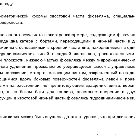
а воду.
геометрической формы хвостовой части фюзеляжа, специальн
оверхности.
указанного результата в авиатрансформере, содержащем фюзеляж
виде дна катера с бортами, переходящими в нижней части в д
ширины с основаниями в средней части дна, находящимися в одн
гидродинамических килей в задней части дна, расположенными
ной плоскости, нижнюю частью фюзеляжа между гидродинамически
алого удлинения, трехколесное убирающееся шасси с управляем
м положении, мотор с толкающим винтом, закрепленный на задн
ющимися вдоль боковых поверхностей фюзеляжа левой и прав
ыми на расстоянии, не препятствующем вращению винта, верхн
т, а по бокам баки для топлива, хвостовое оперение с дву
трукции в хвостовой нижней части фюзеляжа гидродинамические ки
их килях может быть опущена до такого уровня, что при движении