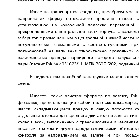
Известно транспортное средство, преобразуемое 
направлении форму обтекаемого профиля, шасси, сил
установленное на консольной подвеске переменной
прикрепленными к центральной части корпуса с возможно
габаритов с размещенным в центральной нижней части к
полуконсолями, связанными с соответствующими п
полуконсолей на валу вниз относительно продольной о
возможностью привода шарнирного поворота полуконсол
пары (патент РФ № 4931623/11, МПК B60F 5/02, поданный 1
К недостаткам подобной конструкции можно отнест
снега.
Известен также авиатрансформер по патенту РФ
фюзеляж, представляющий собой пилотско-пассажирску
шасси, складывающиеся правую и левую плоскости кр
отдельным отсеком для среднего двигателя и задней винт
колес шасси, выполненных с трансмиссиями и механизм
носовым отсеком и двумя аэродинамическими обтекаем
контроля за направлением на взлете и при посад