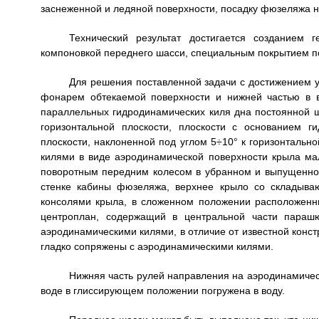
заснеженной и ледяной поверхности, посадку фюзеляжа н
Технический результат достигается созданием 
компоновкой переднего шасси, специальным покрытием п
Для решения поставленной задачи с достижением 
фонарем обтекаемой поверхности и нижней частью в 
параллельных гидродинамических киля дна постоянной 
горизонтальной плоскости, плоскости с основанием 
плоскости, наклоненной под углом 5÷10° к горизонталь
килями в виде аэродинамической поверхности крыла м
поворотным передним колесом в убранном и выпущенно
стенке кабины фюзеляжа, верхнее крыло со складыва
консолями крыла, в сложенном положении расположенн
центроплан, содержащий в центральной части парашю
аэродинамическими килями, в отличие от известной конс
гладко сопряжены с аэродинамическими килями.
Нижняя часть рулей направления на аэродинамическ
воде в глиссирующем положении погружена в воду.