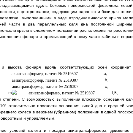
складывающимися вдоль боковых поверхностей фюзеляжа левой
оскости, с центропланом, содержащим парашют и баки для топлив
 фюзеляжа, выполненными в виде аэродинамического крыла мало
ней части в два параллельных киля дна постоянной ширины
 консоли крыла в сложенном положении расположены на расстояни
ыполнения фонаря и примыкающей к нему части кабины в верхн
 и высота фонаря вдоль соответствующих осей координат
a, -
b, 
c; 
 m
l,5, 
и степени. С возможностью выполнения плоскости основания кил
10° относительно плоскости основания килей дна в средней час
еднего колеса в верхнем (убранном) положении в одной плоскос
 поворотным и управляемым.
ние условий взлета и посадки авиатрансформера, движение 