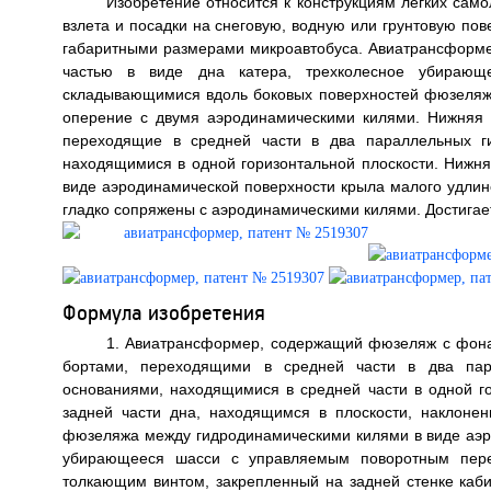
Изобретение относится к конструкциям легких сам
взлета и посадки на снеговую, водную или грунтовую по
габаритными размерами микроавтобуса. Авиатрансформ
частью в виде дна катера, трехколесное убираю
складывающимися вдоль боковых поверхностей фюзеляжа
оперение с двумя аэродинамическими килями. Нижняя 
переходящие в средней части в два параллельных г
находящимися в одной горизонтальной плоскости. Нижн
виде аэродинамической поверхности крыла малого удлин
гладко сопряжены с аэродинамическими килями. Достигаетс
Формула изобретения
1. Авиатрансформер, содержащий фюзеляж с фонар
бортами, переходящими в средней части в два пар
основаниями, находящимися в средней части в одной го
задней части дна, находящимся в плоскости, наклонен
фюзеляжа между гидродинамическими килями в виде аэр
убирающееся шасси с управляемым поворотным пер
толкающим винтом, закрепленный на задней стенке ка