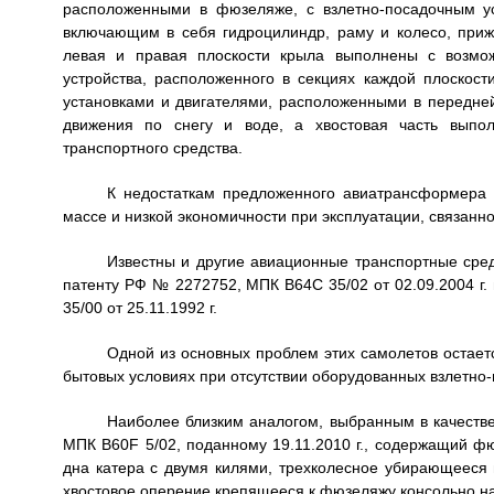
расположенными в фюзеляже, с взлетно-посадочным у
включающим в себя гидроцилиндр, раму и колесо, при
левая и правая плоскости крыла выполнены с возмож
устройства, расположенного в секциях каждой плоскос
установками и двигателями, расположенными в передне
движения по снегу и воде, а хвостовая часть выпо
транспортного средства.
К недостаткам предложенного авиатрансформера 
массе и низкой экономичности при эксплуатации, связанн
Известны и другие авиационные транспортные сре
патенту РФ № 2272752, МПК В64С 35/02 от 02.09.2004 г
35/00 от 25.11.1992 г.
Одной из основных проблем этих самолетов остает
бытовых условиях при отсутствии оборудованных взлетно
Наиболее близким аналогом, выбранным в качеств
МПК B60F 5/02, поданному 19.11.2010 г., содержащий ф
дна катера с двумя килями, трехколесное убирающееся
хвостовое оперение крепящееся к фюзеляжу консольно на