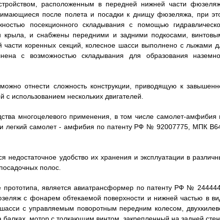
стройством, расположенным в передней нижней части фюзеляж
жимающиеся после полета и посадки к днищу фюзеляжа, при эт
ностью посекционного складывания с помощью гидравлическо
ти крыла, и снабжены передними и задними подкосами, винтовы
й части коренных секций, колесное шасси выполнено с лыжами д
лнена с возможностью складывания для образования наземно
можно отнести сложность конструкции, приводящую к завышенн
ой с использованием нескольких двигателей.
дства многоцелевого применения, в том числе самолет-амфибия 
. и легкий самолет - амфибия по патенту РФ № 92007775, МПК В6
ся недостаточное удобство их хранения и эксплуатации в различн
-посадочных полос.
е прототипа, является авиатрансформер по патенту РФ № 244444
юзеляж с фонарем обтекаемой поверхности и нижней частью в ви
 шасси с управляемым поворотным передним колесом, двухкилев
 балках, мотор с толкающим винтом, закрепленный на задней стен