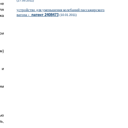
(27.05.2011)
не
ля
устройство для уменьшения колебаний пассажирского
вагона
- патент 2408473
жа
(10.01.2011)
ри
м)
 и
им
ью
ь,