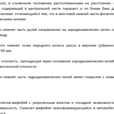
ыла, в сложенном положении расположенными на расстоянии, 
 содержащий в центральной части парашют, а по бокам баки д
 килями, отличающийся тем, что в хвостовой нижней части фюзеля
ческими килями.
о нижняя часть рулей направления на аэродинамических килях п
воду.
что нижняя точка переднего колеса шасси в верхнем (убранно
÷50 мм.
о плоскость, проходящая через основания аэродинамических килей
зонтальной плоскости.
о нижняя часть гидродинамических килей имеет покрытие с низк
молетов-амфибий с укороченным взлетом и посадкой, возможност
поверхность. Самолет-амфибия трансформирующийся в автомобил
уса.