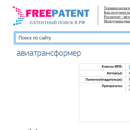
Терминология и
Как получить п
Роспатент - ме
Международная
В РФ
ПАТЕНТНЫЙ ПОИСК
авиатрансформер
Классы МПК:
Автор(ы):
Патентообладатель(и):
Приоритеты: