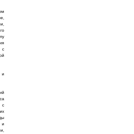
ом
е,
и,
го
лу
ия
 с
ой
 и
ий
са
 с
их
ды
 и
и,