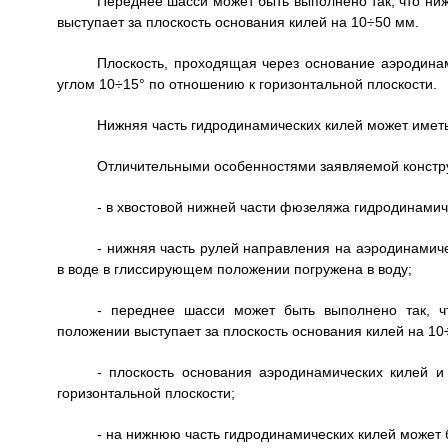
Переднее шасси может быть выполнено так, что ни
выступает за плоскость основания килей на 10÷50 мм.
Плоскость, проходящая через основание аэродина
углом 10÷15° по отношению к горизонтальной плоскости.
Нижняя часть гидродинамических килей может имет
Отличительными особенностями заявляемой констр
- в хвостовой нижней части фюзеляжа гидродинамич
- нижняя часть рулей направления на аэродинамиче
в воде в глиссирующем положении погружена в воду;
- переднее шасси может быть выполнено так, ч
положении выступает за плоскость основания килей на 10
- плоскость основания аэродинамических килей 
горизонтальной плоскости;
- на нижнюю часть гидродинамических килей может