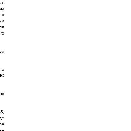
а,
ом
го
ми
ля
го
ой
по
4С
ых
5,
де
ое
ке