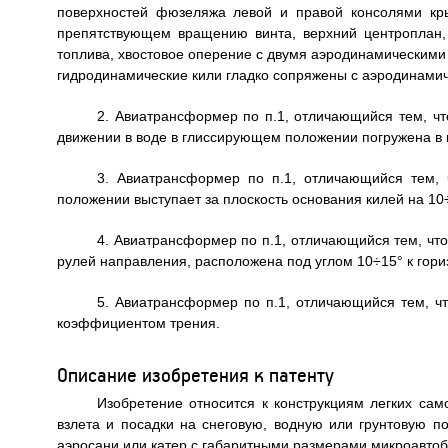
поверхностей фюзеляжа левой и правой консолями кр
препятствующем вращению винта, верхний центроплан,
топлива, хвостовое оперение с двумя аэродинамическими
гидродинамические кили гладко сопряжены с аэродинами
2. Авиатрансформер по п.1, отличающийся тем, чт
движении в воде в глиссирующем положении погружена в 
3. Авиатрансформер по п.1, отличающийся тем, 
положении выступает за плоскость основания килей на 10
4. Авиатрансформер по п.1, отличающийся тем, чт
рулей направления, расположена под углом 10÷15° к гори
5. Авиатрансформер по п.1, отличающийся тем, чт
коэффициентом трения.
Описание изобретения к патенту
Изобретение относится к конструкциям легких са
взлета и посадки на снеговую, водную или грунтовую 
аэросани или катер с габаритными размерами микроавтоб