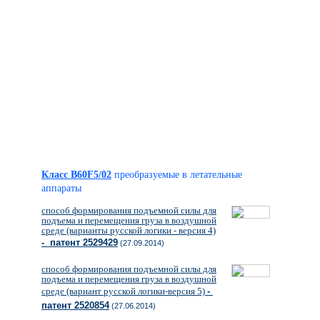
Класс B60F5/02
преобразуемые в летательные
аппараты
способ формирования подъемной силы для
подъема и перемещения груза в воздушной
среде (варианты русской логики - версия 4)
- патент 2529429
(27.09.2014)
способ формирования подъемной силы для
подъема и перемещения груза в воздушной
среде (вариант русской логики-версия 5)
-
патент 2520854
(27.06.2014)