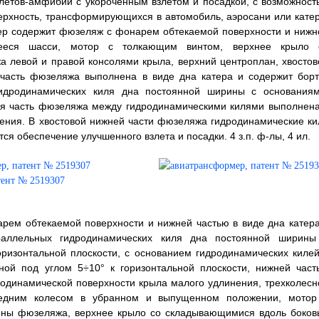
олетов-амфибий с укороченным взлетом и посадкой, с возможност
верхность, трансформирующихся в автомобиль, аэросани или катер
ер содержит фюзеляж с фонарем обтекаемой поверхности и нижн
щееся шасси, мотор с толкающим винтом, верхнее крыло 
 левой и правой консолями крыла, верхний центроплан, хвостов
часть фюзеляжа выполнена в виде дна катера и содержит борт
идродинамических киля дна постоянной ширины с основаниям
яя часть фюзеляжа между гидродинамическими килями выполнена
ения. В хвостовой нижней части фюзеляжа гидродинамические ки
я обеспечение улучшенного взлета и посадки. 4 з.п. ф-лы, 4 ил.
ем обтекаемой поверхности и нижней частью в виде дна катера
аллельных гидродинамических киля дна постоянной ширины
ризонтальной плоскости, с основанием гидродинамических килей
ной под углом 5÷10° к горизонтальной плоскости, нижней част
одинамической поверхности крыла малого удлинения, трехколесн
едним колесом в убранном и выпущенном положении, мотор
бины фюзеляжа, верхнее крыло со складывающимися вдоль боков