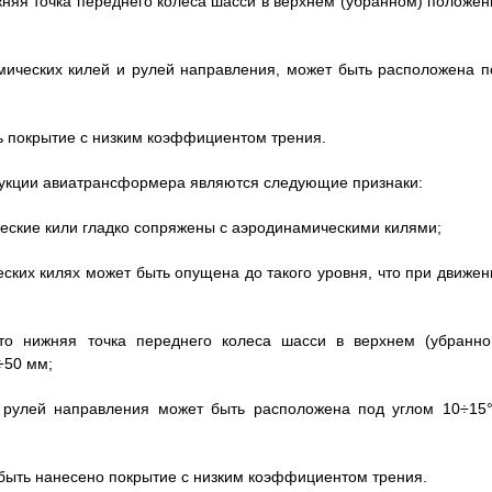
жняя точка переднего колеса шасси в верхнем (убранном) положен
мических килей и рулей направления, может быть расположена п
ь покрытие с низким коэффициентом трения.
укции авиатрансформера являются следующие признаки:
еские кили гладко сопряжены с аэродинамическими килями;
ских килях может быть опущена до такого уровня, что при движен
то нижняя точка переднего колеса шасси в верхнем (убранно
÷50 мм;
и рулей направления может быть расположена под углом 10÷15°
 быть нанесено покрытие с низким коэффициентом трения.