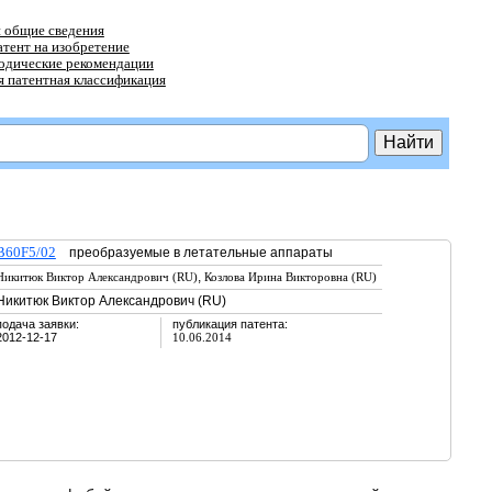
 общие сведения
атент на изобретение
тодические рекомендации
 патентная классификация
B60F5/02
преобразуемые в летательные аппараты
,
Никитюк Виктор Александрович (RU)
Козлова Ирина Викторовна (RU)
Никитюк Виктор Александрович (RU)
подача заявки:
публикация патента:
2012-12-17
10.06.2014