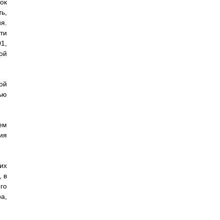
ок
ь,
я.
ти
01,
ой
ой
ью
ем
ия
их
 в
го
а,