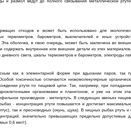
ды и размол ведут до полного связывания металлической ртути
ержащих отходов и может быть использовано для экологичес
ых термометров, барометров, выключателей и иных устройст
 Эта оболочка, в свою очередь, может быть заключена во внешн
ли содержать внутренние или внешние детали из этих материалов,
 дневного света, шкалы термометров и барометров, электроды ла
асным как в элементарной форме при вдыхании паров, так п
Особой токсичностью отличаются низкомолекулярные органическ
хождении ртути по пищевой цепи. Так, например, при попадании
одноклеточными организмами и планктоном, и уже на этом эта
пофильное производное - метилртуть. В следующих звеньях пищев
рыбах - концентрация ртути повышается и достигает максимальн
тус), так и пресноводных (окунь, щука). В хищных рыбах ртуть и 
нцентраций, значительно превышающих предельно допустимые д
ых 0,6 мкг/г).