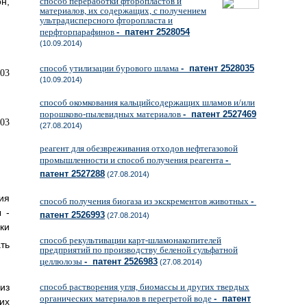
способ переработки фторопластов и
н,
материалов, их содержащих, с получением
ультрадисперсного фторопласта и
перфторпарафинов
- патент 2528054
(10.09.2014)
способ утилизации бурового шлама
- патент 2528035
(10.09.2014)
способ окомкования кальцийсодержащих шламов и/или
порошково-пылевидных материалов
- патент 2527469
(27.08.2014)
реагент для обезвреживания отходов нефтегазовой
промышленности и способ получения реагента
-
патент 2527288
(27.08.2014)
ия
способ получения биогаза из экскрементов животных
-
 -
патент 2526993
(27.08.2014)
ки
способ рекультивации карт-шламонакопителей
ть
предприятий по производству беленой сульфатной
целлюлозы
- патент 2526983
(27.08.2014)
из
способ растворения угля, биомассы и других твердых
органических материалов в перегретой воде
- патент
их