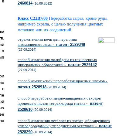
 в
2460814
(10.09.2012)
Класс C22B7/00
Переработка сырья, кроме руды,
например скрапа, с целью получения цветных
металлов или их соединений
ки
в,
отражательная печь для переплава
ий
алюминиевого лома
- патент 2529348
(27.09.2014)
 а
мп
способ извлечения молибдена из техногенных
минеральных образований
- патент 2529142
(27.09.2014)
ри
способ комплексной переработки красных шламов
-
ие
патент 2528918
(20.09.2014)
 в
пе
способ переработки медно-ванадиевых отходов
ой
процесса очистки тетрахлорида титана
- патент
ых
2528610
(20.09.2014)
ее
ля
способ извлечения металлов из потока, обогащенного
углеводородами и углеродистыми остатками
- патент
2528290
(10.09.2014)