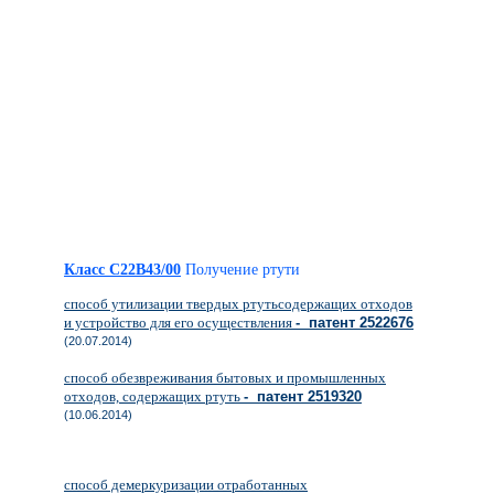
Класс C22B43/00
Получение ртути
способ утилизации твердых ртутьсодержащих отходов
и устройство для его осуществления
- патент 2522676
(20.07.2014)
способ обезвреживания бытовых и промышленных
отходов, содержащих ртуть
- патент 2519320
(10.06.2014)
способ демеркуризации отработанных