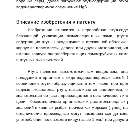
порошка серы, далее загружают ртутьсодержащие отхо
водонерастворимое соединение HgS.
Описание изобретения к патенту
Изобретение относится к переработке ртутьсод
безопасной утилизации люминесцентных ламп, ртутн
содержащих ртуть, находящуюся в стеклянной оболочке.
корпус из пластмассы, дерева или других материалов, и
именно корпуса энергосберегающих ламп/трубчатых ламп
и ртутных выключателей.
Ртуть является высокотоксичным веществом, оп
попадании в организм в виде водорастворимых солей. 
соединения ртути, образующиеся, в том числе, при про
водные экосистемы ртуть накапливается растениями, 
значительная ее часть превращается в органическое ли
цепи - беспозвоночных организмах и растительноядных 
значений в хищных рыбах, причем как морских (тунец, пал
органические производные могут накапливаться до ко
употребления человеком в пищу (выше 1 мкг/г при допустим