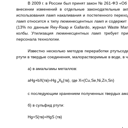
В 2009 г. в России был принят закон № 261-ФЗ «О
внесении изменений в отдельные законодательные акт
использования ламп накаливания и постепенного перех
ламп относится к типу люминесцентных ламп и содержит р
(13% по данным Rey-Raap и Gallardo, журнал Waste Man
колбы. Утилизация люминесцентных ламп требует при
персонала технологии.
Известно несколько методов переработки ртутьсод
ртути в твердые соединения, малорастворимые в воде, в ч
а) в амальгамы металлов:
aHg+bX(тв)=Hg
X
(тв), где X=(Cu,Se,Ni,Zn,Sn)
a
b
с последующим хранением полученных твердых ама
б) в сульфид ртути:
Hg+S(тв)=HgS (тв)