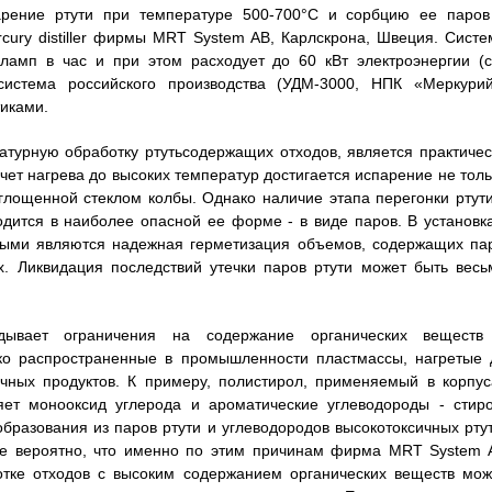
парение ртути при температуре 500-700°C и сорбцию ее паров
rcury distiller фирмы MRT System AB, Карлскрона, Швеция. Систе
ламп в час и при этом расходует до 60 кВт электроэнергии (с
и система российского производства (УДМ-3000, НПК «Меркурий
иками.
турную обработку ртутьсодержащих отходов, является практичес
чет нагрева до высоких температур достигается испарение не толь
оглощенной стеклом колбы. Однако наличие этапа перегонки ртути
ходится в наиболее опасной ее форме - в виде паров. В установка
мыми являются надежная герметизация объемов, содержащих па
х. Ликвидация последствий утечки паров ртути может быть весь
дывает ограничения на содержание органических веществ
око распространенные в промышленности пластмассы, нагретые 
ичных продуктов. К примеру, полистирол, применяемый в корпус
ет монооксид углерода и ароматические углеводороды - стиро
образования из паров ртути и углеводородов высокотоксичных ртут
лне вероятно, что именно по этим причинам фирма MRT System 
ботке отходов с высоким содержанием органических веществ мож