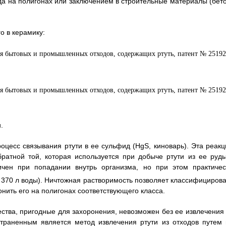
 на полигонах или заключением в строительные материалы (бето
о в керамику:
.
оцесс связывания ртути в ее сульфид (HgS, киноварь). Эта реакц
братной той, которая используется при добыче ртути из ее руды
ичен при попадании внутрь организма, но при этом практичес
 370 л воды). Ничтожная растворимость позволяет классифицирова
онить его на полигонах соответствующего класса.
ства, пригодные для захоронения, невозможен без ее извлечения 
страненным является метод извлечения ртути из отходов путем 