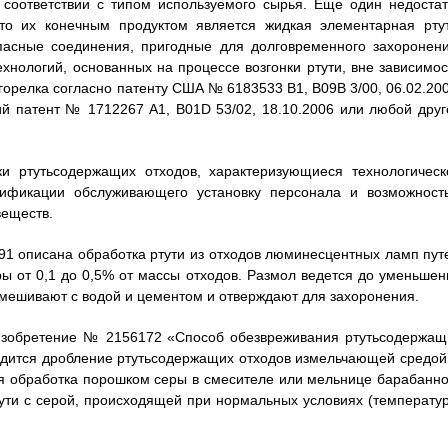
в соответствии с типом используемого сырья. Еще один недостат
что их конечным продуктом является жидкая элементарная ртут
пасные соединения, пригодные для долговременного захоронени
нологий, основанных на процессе возгонки ртути, вне зависимос
я горелка согласно патенту США № 6183533 B1, B09B 3/00, 06.02.20
ий патент № 1712267 A1, B01D 53/02, 18.10.2006 или любой друг
и ртутьсодержащих отходов, характеризующиеся технологическ
алификации обслуживающего установку персонала и возможност
веществ.
991 описана обработка ртути из отходов люминесцентных ламп пут
ры от 0,1 до 0,5% от массы отходов. Размол ведется до уменьшен
смешивают с водой и цементом и отверждают для захоронения.
 изобретение № 2156172 «Способ обезвреживания ртутьсодержащ
водится дробление ртутьсодержащих отходов измельчающей средой,
ая обработка порошком серы в смесителе или мельнице барабанно
тути с серой, происходящей при нормальных условиях (температур