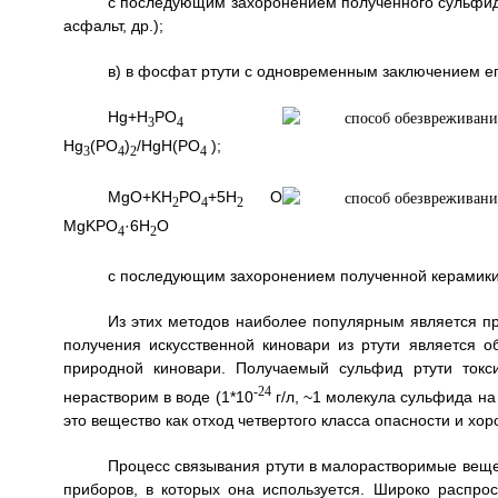
с последующим захоронением полученного сульфида
асфальт, др.);
в) в фосфат ртути с одновременным заключением ег
Hg+H
PO
3
4
Hg
(PO
)
/HgH(PO
);
3
4
2
4
MgO+KH
PO
+5H
O
2
4
2
MgKPO
·6H
O
4
2
с последующим захоронением полученной керамики
Из этих методов наиболее популярным является пр
получения искусственной киновари из ртути является о
природной киновари. Получаемый сульфид ртути токс
-24
нерастворим в воде (1*10
г/л, ~1 молекула сульфида на
это вещество как отход четвертого класса опасности и хор
Процесс связывания ртути в малорастворимые веще
приборов, в которых она используется. Широко распро