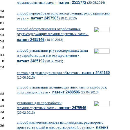
люминесцентных ламп
- патент 2515772
(20.05.2014)
ии
способ переработки золотосодержащих руд с примесью
ою
ртути
- патент 2497963
(10.11.2013)
ет
ия
способ обезвреживания отработанных
ртутьсодержащих люминесцентных ламп
-
ан
патент 2495146
(10.10.2013)
ри
 и
способ утилизации ртутьсодержащих ламп
сы
и устройство для его осуществления
-
 в
патент 2485192
(20.06.2013)
ти
состав для демеркуризации объектов
- патент 2484160
(10.06.2013)
способ утилизации люминесцентных ламп и приборов,
содержащих ртуть
- патент 2480506
(27.04.2013)
ый
 в
установка для переработки
ан
люминесцентных ламп
- патент 2475546
ри
(20.02.2013)
 и
способ извлечения золота из цианидных растворов c
сы
присутствующей в них растворенной ртутью
- патент