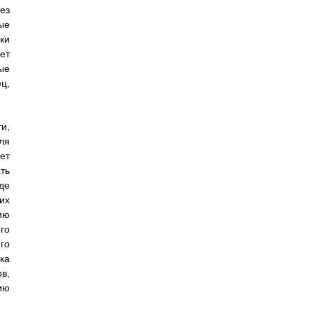
ез
ые
ки
ет
ые
ц,
и,
ля
ет
ть
де
их
ию
го
го
ка
в,
ию