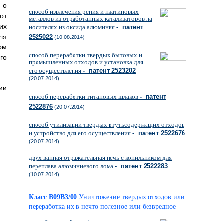
 о
способ извлечения рения и платиновых
от
металлов из отработанных катализаторов на
их
носителях из оксида алюминия
- патент
ля
2525022
(10.08.2014)
ом
способ переработки твердых бытовых и
го
промышленных отходов и установка для
его осуществления
- патент 2523202
(20.07.2014)
ии
способ переработки титановых шлаков
- патент
2522876
(20.07.2014)
способ утилизации твердых ртутьсодержащих отходов
и устройство для его осуществления
- патент 2522676
(20.07.2014)
двух ванная отражательная печь с копильником для
переплава алюминиевого лома
- патент 2522283
(10.07.2014)
Класс B09B3/00
Уничтожение твердых отходов или
переработка их в нечто полезное или безвредное