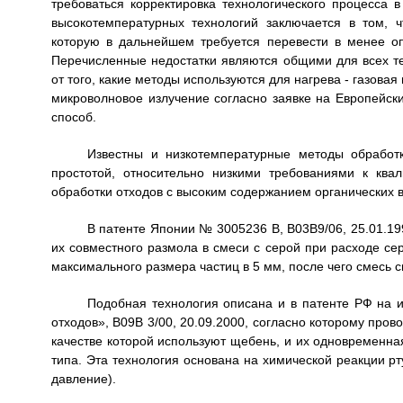
требоваться корректировка технологического процесса 
высокотемпературных технологий заключается в том, 
которую в дальнейшем требуется перевести в менее о
Перечисленные недостатки являются общими для всех тех
от того, какие методы используются для нагрева - газова
микроволновое излучение согласно заявке на Европейск
способ.
Известны и низкотемпературные методы обработк
простотой, относительно низкими требованиями к кв
обработки отходов с высоким содержанием органических 
В патенте Японии № 3005236 B, B03B9/06, 25.01.1
их совместного размола в смеси с серой при расходе се
максимального размера частиц в 5 мм, после чего смесь 
Подобная технология описана и в патенте РФ на
отходов», B09B 3/00, 20.09.2000, согласно которому про
качестве которой используют щебень, и их одновременн
типа. Эта технология основана на химической реакции р
давление).