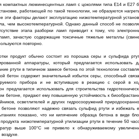
ия компактных люминесцентных ламп с цоколями типа E14 и E27 б
становке, работающей по такой технологии, не образуются нагрет
ме эти факторы делают эксплуатацию низкотемпературной установ
ла, чем высокотемпературной. Однако данный способ не позволя
тсутствие этапа разборки ламп приводит к тому, что электронн
ламп, зачастую содержащие токсичные тяжелые металлы (свине
пользуются повторно.
тки продукт обычно состоит из порошка серы и сульфида ртут
ированной аппаратуры, который предлагается использовать д
ние ртути в типичном замесе бетона по этой технологии составля
акой бетон содержит значительный избыток серы, способный связа
ируемого прибора и не вступившую в реакцию с серой в хо
н предлагается использовать для строительства гидротехническ
ком бетоне, придают ему повышенную устойчивость к биообрастан
йников, осветлителей и других гидросооружений природоохранно
 бетоне позволяют надежно связать сульфид ртути и избежать е
таниях показано, что ни кипячение образца бетона в виде бло
продукта низкотемпературной утилизации ртути в течение 50 часо
ератур выше 100°C не привело к обнаруживаемому увеличен
 воздухе.