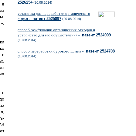
2526254
(20.08.2014)
 в
ма
установка для переработки органического
м.
сырья
- патент 2525897
(20.08.2014)
»,
способ газификации органических отходов и
устройство для его осуществления
- патент 2524909
(10.08.2014)
ки
ко
способ переработки бурового шлама
- патент 2524708
 в
(10.08.2014)
х,
ры
ма
 в
до
ах
л,
ь-
AB
ет