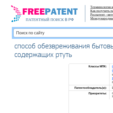
Терминология и
Как получить п
Роспатент - ме
Международная
В РФ
ПАТЕНТНЫЙ ПОИСК
способ обезвреживания бытов
содержащих ртуть
Классы МПК:
Патентообладатель(и):
Приоритеты: