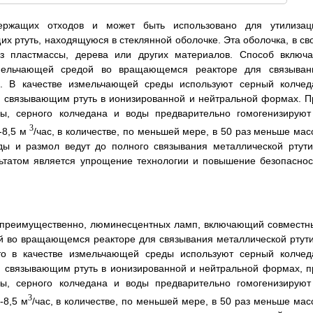
держащих отходов и может быть использовано для утилизац
х ртуть, находящуюся в стеклянной оболочке. Эта оболочка, в св
з пластмассы, дерева или других материалов. Способ включа
мельчающей средой во вращающемся реакторе для связыван
е. В качестве измельчающей среды используют серный колчед
 связывающим ртуть в ионизированной и нейтральной формах. П
, серного колчедана и воды предварительно гомогенизируют
3
-8,5 м
/час, в количестве, по меньшей мере, в 50 раз меньше мас
ды и размол ведут до полного связывания металлической ртути
ьтатом является упрощение технологии и повышение безопаснос
, преимущественно, люминесцентных ламп, включающий совместн
й во вращающемся реакторе для связывания металлической ртути
то в качестве измельчающей среды используют серный колчед
 связывающим ртуть в ионизированной и нейтральной формах, п
, серного колчедана и воды предварительно гомогенизируют
3
-8,5 м
/час, в количестве, по меньшей мере, в 50 раз меньше мас