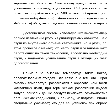
термической обработки. Этот метод предполагает ис
уловителях, к примеру, в установках CFL processor и me
позволяет обрабатывать до 500 кг энергосберегающих 
http://www.mrtsystem.com). Аналогичная по идеологи
Чебоксары) обладает сходными техническими характерист
Достоинством систем, использующих высокотемпера
полное извлечение ртути из утилизируемых объектов. За с
ртути из внутреннего объема светильника, но и ртути, п
этом процессе означает, что часть ртути в установке на
работающих по такой технологии, абсолютно необходи
ртути, и надежное улавливание ртути в отходящих газа
дорогостоящей.
Применение высоких температур также накла
обрабатываемых отходах. Это связано с тем, что шир
высоких температур, разлагаются с образованием токс
компактных ламп, при термическом разложении выделя
толуол, бензол и др. Не следует исключать возможность 
органических соединений, к примеру, метилртути. Впо
специально указывает, что для ее установок при обра