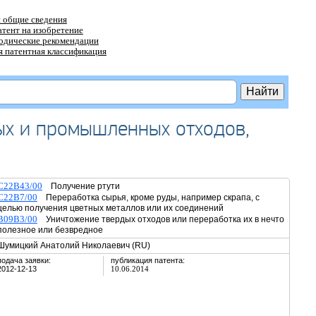
 общие сведения
атент на изобретение
тодические рекомендации
 патентная классификация
ых и промышленных отходов,
C22B43/00
Получение ртути
C22B7/00
Переработка сырья, кроме руды, например скрапа, с
целью получения цветных металлов или их соединений
B09B3/00
Уничтожение твердых отходов или переработка их в нечто
полезное или безвредное
Шумицкий Анатолий Николаевич (RU)
подача заявки:
публикация патента:
2012-12-13
10.06.2014