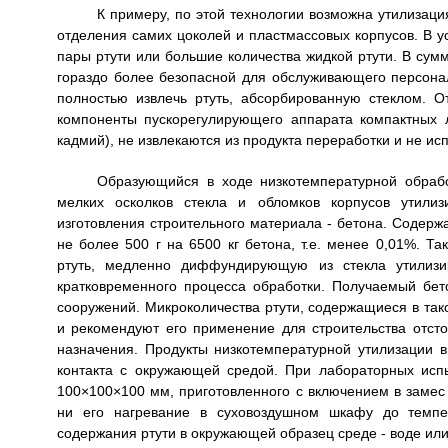
К примеру, по этой технологии возможна утилизац
отделения самих цоколей и пластмассовых корпусов. В у
пары ртути или большие количества жидкой ртути. В сум
гораздо более безопасной для обслуживающего персона
полностью извлечь ртуть, абсорбированную стеклом. О
компоненты пускорегулирующего аппарата компактных 
кадмий), не извлекаются из продукта переработки и не ис
Образующийся в ходе низкотемпературной обрабо
мелких осколков стекла и обломков корпусов утилиз
изготовления строительного материала - бетона. Содержа
не более 500 г на 6500 кг бетона, т.е. менее 0,01%. Т
ртуть, медленно диффундирующую из стекла утилиз
кратковременного процесса обработки. Получаемый бето
сооружений. Микроколичества ртути, содержащиеся в та
и рекомендуют его применение для строительства отсто
назначения. Продукты низкотемпературной утилизации в
контакта с окружающей средой. При лабораторных испы
100×100×100 мм, приготовленного с включением в замес 
ни его нагревание в суховоздушном шкафу до темп
содержания ртути в окружающей образец среде - воде или