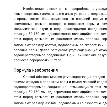
Изобретение относится к переработке ртутьсо
люминесцентных ламп, а также иных устройств, содержащи
очередь, может быть заключена во внешний корпус и
совместный размол отходов с порошком серы и из
металлической ртути в водонерастворимое соединени
фракции 50-150 мм, одновременно являющийся агентом,
этом перед совместным размолом смесь порошка серы
заполняют реактор азотом, подаваемым со скоростью 7,5
порошка серы. Далее загружают ртутьсодержащие отхо
водонерастворимое соединение HgS. Техническим резул
процесса переработки. 2 табл.
Формула изобретения
Способ обезвреживания ртутьсодержащих отходов
размол отходов с порошком серы и измельчающей средо
водонерастворимое соединение, отличающийся тем, ч
фракции 50-150 мм, одновременно являющийся агентом,
этом перед совместным размолом смесь порошка серы
заполняют реактор азотом, подаваемым со скоростью 7,5