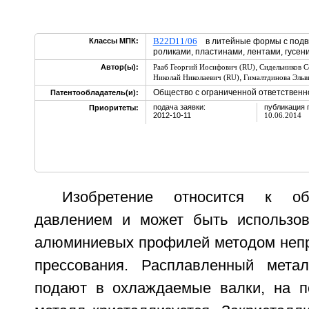
B22D11/06
Классы МПК:
в литейные формы с подви
роликами, пластинами, лентами, гусен
,
Автор(ы):
Рааб Георгий Иосифович (RU)
Сидельников С
,
Николай Николаевич (RU)
Гималтдинова Эльв
Общество с ограниченной ответственн
Патентообладатель(и):
подача заявки:
публикация 
Приоритеты:
2012-10-11
10.06.2014
Изобретение относится к об
давлением и может быть использов
алюминиевых профилей методом непр
прессования. Расплавленный метал
подают в охлаждаемые валки, на п