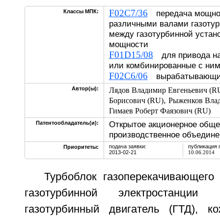
F02C7/36
Классы МПК:
передача мощно
различными валами газотур
между газотурбинной устан
мощности
F01D15/08
для привода на
или комбинированные с н
F02C6/06
вырабатывающие
Автор(ы):
Лядов Владимир Евгеньевич (R
,
Борисович (RU)
Рыженков Вла
Гимаев Роберт Фаязович (RU)
Открытое акционерное обще
Патентообладатель(и):
производственное объединен
подача заявки:
публикация 
Приоритеты:
2013-02-21
10.06.2014
Турбоблок газоперекачивающего 
газотурбинной электростанции
газотурбинный двигатель (ГТД), ко