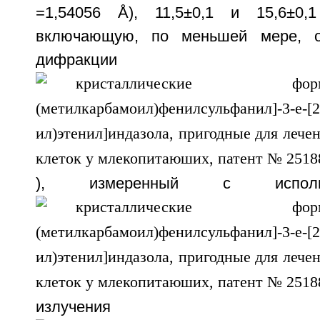
=1,54056 Å), 11,5±0,1 и 15,6±0,
включающую, по меньшей мере, о
дифракц
), измеренный с исполь
излучен