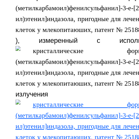
), измеренный с исполь
излучен