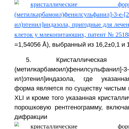
=1,54056 Å), выбранный из 16,2±0,1 и 1
5. Кристаллическая
(метилкарбамоил)фенилсульфанил]-3-Е
ил)этенил]индазола, где указанна
форма является по существу чисты
XLI и кроме того указанная кристалл
порошковую рентгенограмму, включ
дифракц