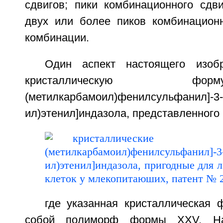
сдвигов; пики комбинационного сдв
двух или более пиков комбинационн
комбинации.
Один аспект настоящего изобр
кристаллическую ф
(метилкарбамоил)фенилсульфанил]-3-Е
ил)этенил]индазола, представленного
где указанная кристаллическая 
собой полиморф формы XXV. На