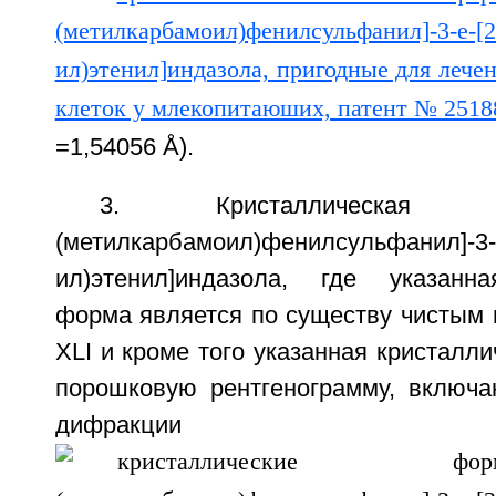
=1,54056 Å).
3. Кристаллическая
(метилкарбамоил)фенилсульфанил]-3-Е
ил)этенил]индазола, где указанна
форма является по существу чисты
XLI и кроме того указанная кристалл
порошковую рентгенограмму, включ
дифракц