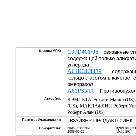
C07D401/06
Классы МПК:
связанные угл
содержащей только алифат
углерода
A61K31/4439
содержащие
кольцо с азотом в качетве г
омепразол
A61P35/00
Противоопухол
Автор(ы):
КЭМПЕТА Энтони Майкл (US)
,
(US)
МАКЛАФЛИН Роберт Уилл
Роберт Алан (US)
ПФАЙЗЕР ПРОДАКТС ИНК. 
Патентообладатель(и):
подача заявки:
публикация 
Приоритеты:
2008-03-25
10.06.2014