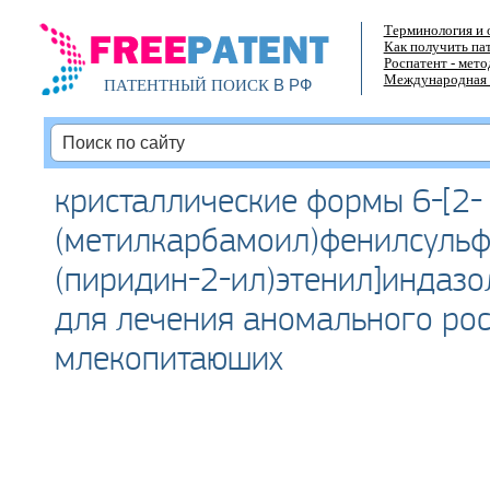
Терминология и 
Как получить па
Роспатент - мет
Международная 
В РФ
ПАТЕНТНЫЙ ПОИСК
кристаллические формы 6-[2-
(метилкарбамоил)фенилсульфа
(пиридин-2-ил)этенил]индазо
для лечения аномального рос
млекопитаюших