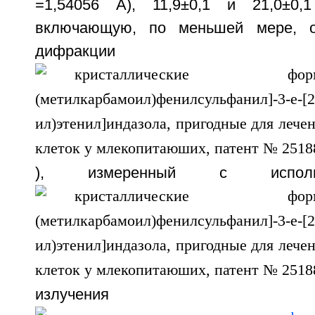
=1,54056 Å), 11,9±0,1 и 21,0±0,
включающую, по меньшей мере, о
дифракц
), измеренный с исполь
излучен