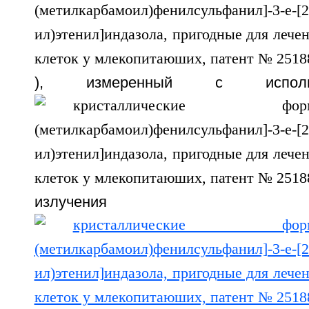
), измеренный с исполь
излучен