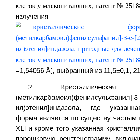
излучен
=1,54056 Å), выбранный из 11,5±0,1, 21
2. Кристаллическая
(метилкарбамоил)фенилсульфанил]-3-Е
ил)этенил]индазола, где указанна
форма является по существу чисты
XLI и кроме того указанная кристалл
порошковую рентгенограмму, включ