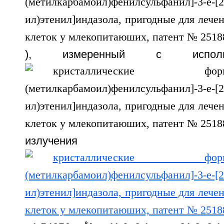
), измеренный с исполь
излучен