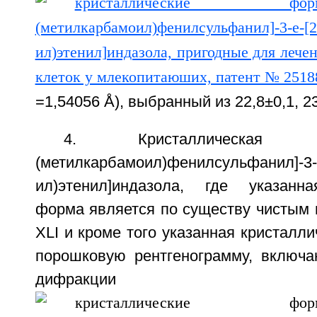
=1,54056 Å), выбранный из 22,8±0,1, 23
4. Кристаллическая
(метилкарбамоил)фенилсульфанил]-3-Е
ил)этенил]индазола, где указанна
форма является по существу чисты
XLI и кроме того указанная кристалл
порошковую рентгенограмму, включ
дифракц