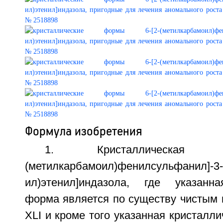
Формула изобретения
1. Кристаллическая
(метилкарбамоил)фенилсульфанил]-3-Е
ил)этенил]индазола, где указанна
форма является по существу чисты
XLI и кроме того указанная кристалл