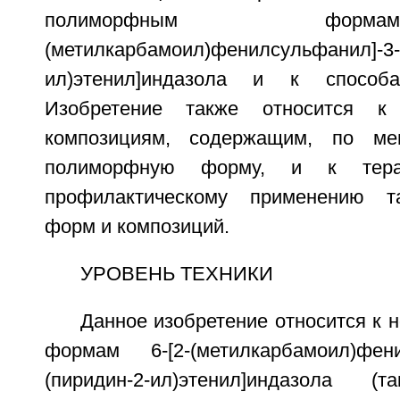
полиморфным фор
(метилкарбамоил)фенилсульфанил]-3-Е
ил)этенил]индазола и к способ
Изобретение также относится к 
композициям, содержащим, по ме
полиморфную форму, и к терап
профилактическому применению т
форм и композиций.
УРОВЕНЬ ТЕХНИКИ
Данное изобретение относится к
формам 6-[2-(метилкарбамоил)фенил
(пиридин-2-ил)этенил]индазола 