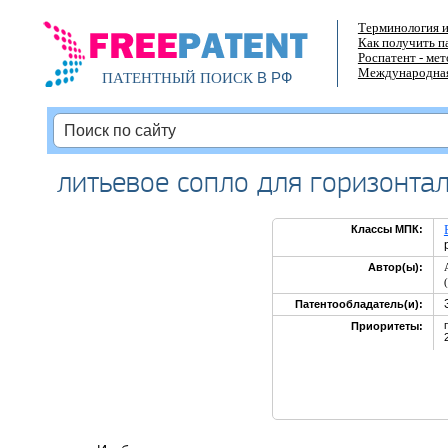
Терминология и
Как получить п
Роспатент - ме
Международная
В РФ
ПАТЕНТНЫЙ ПОИСК
литьевое сопло для горизонта
Классы МПК:
Автор(ы):
Патентообладатель(и):
Приоритеты: