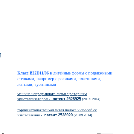
и
Класс B22D11/06
в литейные формы с подвижными
стенками, например с роликами, пластинами,
лентами, гусеницами
машина непрерывного литья с роторным
кристаллизатором
- патент 2528925
(20.09.2014)
горячекатаная тонкая литая полоса и способ ее
изготовления
- патент 2528920
(20.09.2014)