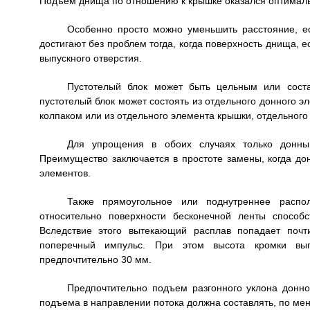
Подъем днища по отношению к крышке оказался оптимал
Особенно просто можно уменьшить расстояние, е
достигают без проблем тогда, когда поверхность днища, 
выпускного отверстия.
Пустотелый блок может быть цельным или соста
пустотелый блок может состоять из отдельного донного э
колпаком или из отдельного элемента крышки, отдельного
Для упрощения в обоих случаях только донны
Преимущество заключается в простоте замены, когда д
элементов.
Также прямоугольное или поднутреннее распо
относительно поверхности бесконечной ленты способ
Вследствие этого вытекающий расплав попадает почт
поперечный импульс. При этом высота кромки вып
предпочтительно 30 мм.
Предпочтительно подъем разгонного уклона донно
подъема в направлении потока должна составлять, по ме