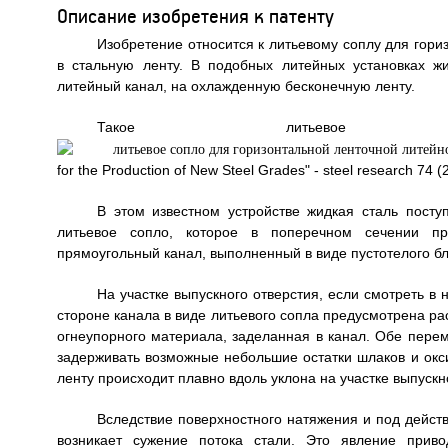
Описание изобретения к патенту
Изобретение относится к литьевому соплу для гориз
в стальную ленту. В подобных литейных установках ж
литейный канал, на охлажденную бесконечную ленту.
Такое литьево
for the Production of New Steel Grades" - steel research 74 
В этом известном устройстве жидкая сталь пост
литьевое сопло, которое в поперечном сечении пр
прямоугольный канал, выполненный в виде пустотелого б
На участке выпускного отверстия, если смотреть в
стороне канала в виде литьевого сопла предусмотрена 
огнеупорного материала, заделанная в канал. Обе пере
задерживать возможные небольшие остатки шлаков и окс
ленту происходит плавно вдоль уклона на участке выпускн
Вследствие поверхностного натяжения и под действ
возникает сужение потока стали. Это явление прив