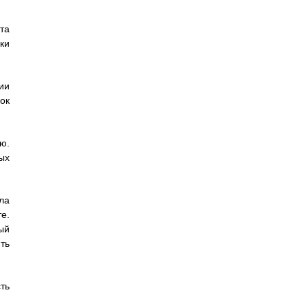
та
ки
ии
ок
ю.
ых
ла
е.
ый
ть
ть