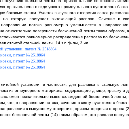
 к получению стальной ленты на горизонтальной ленточной литейн
затор выполнено в виде узкого прямоугольного пустотелого блока 
ве боковые стенки. Участок выпускного отверстия сопла располож
, на которую поступает вытекающий расплав. Сечение в све
 в направлении потока равномерно уменьшается в направлении
а относительно поверхности бесконечной ленты таким образом, ч
беспечивается равномерное распределение расплава по бесконечн
в отлитой стальной ленты. 14 з.п.ф-лы, 3 ил.
литейной установки, в частности, для разливки в стальную лент
блока из огнеупорного материала, содержащего днище, крышку и д
 расположен незначительно выше охлажденной бесконечной ленты, 
, что, в направлении потока, сечение в свету пустотелого блока 
направлении к выпускному отверстию, причем торцевая сторона (2
ости бесконечной ленты (14) таким образом, что расплав поступа