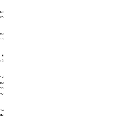
ки
го
з
ion
 в
ий
ей
из
ло
ую
ла
ом