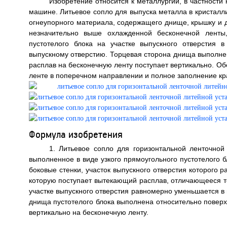
Изобретение относится к металлургии, в частности
машине. Литьевое сопло для выпуска металла в кристалли
огнеупорного материала, содержащего днище, крышку и д
незначительно выше охлажденной бесконечной ленты
пустотелого блока на участке выпускного отверстия
выпускному отверстию. Торцевая сторона днища выполнен
расплав на бесконечную ленту поступает вертикально. О
ленте в поперечном направлении и полное заполнение крае
Формула изобретения
1. Литьевое сопло для горизонтальной ленточной 
выполненное в виде узкого прямоугольного пустотелого 
боковые стенки, участок выпускного отверстия которого
которую поступает вытекающий расплав, отличающееся тем
участке выпускного отверстия равномерно уменьшается в 
днища пустотелого блока выполнена относительно поверхн
вертикально на бесконечную ленту.