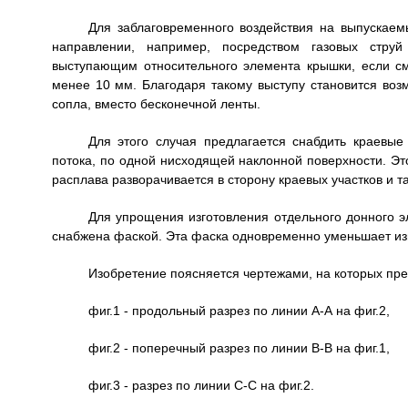
Для заблаговременного воздействия на выпускае
направлении, например, посредством газовых стру
выступающим относительного элемента крышки, если см
менее 10 мм. Благодаря такому выступу становится воз
сопла, вместо бесконечной ленты.
Для этого случая предлагается снабдить краевые
потока, по одной нисходящей наклонной поверхности. Это
расплава разворачивается в сторону краевых участков и 
Для упрощения изготовления отдельного донного э
снабжена фаской. Эта фаска одновременно уменьшает изн
Изобретение поясняется чертежами, на которых пр
фиг.1 - продольный разрез по линии А-А на фиг.2,
фиг.2 - поперечный разрез по линии В-В на фиг.1,
фиг.3 - разрез по линии С-С на фиг.2.