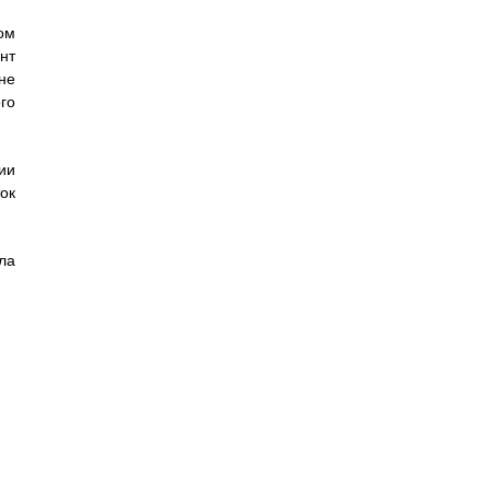
ом
нт
не
го
ии
ок
ла