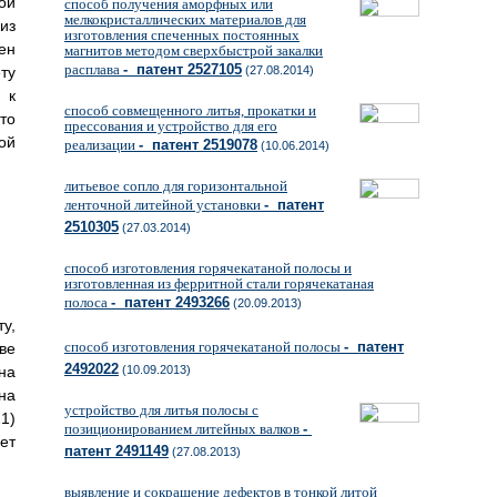
ой
способ получения аморфных или
мелкокристаллических материалов для
из
изготовления спеченных постоянных
ен
магнитов методом сверхбыстрой закалки
расплава
- патент 2527105
ту
(27.08.2014)
 к
способ совмещенного литья, прокатки и
то
прессования и устройство для его
ой
реализации
- патент 2519078
(10.06.2014)
литьевое сопло для горизонтальной
ленточной литейной установки
- патент
2510305
(27.03.2014)
способ изготовления горячекатаной полосы и
изготовленная из ферритной стали горячекатаная
полоса
- патент 2493266
(20.09.2013)
у,
способ изготовления горячекатаной полосы
- патент
ве
2492022
на
(10.09.2013)
на
устройство для литья полосы с
1)
позиционированием литейных валков
-
ет
патент 2491149
(27.08.2013)
выявление и сокращение дефектов в тонкой литой