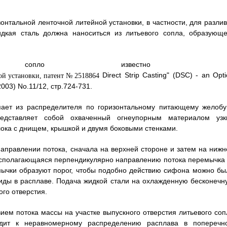
онтальной ленточной литейной установки, в частности, для разлив
идкая сталь должна наноситься из литьевого сопла, образующе
е сопло известно и
Direct Strip Casting" (DSC) - an Opt
(2003) No.11/12, стр.724-731.
упает из распределителя по горизонтальному питающему желобу
едставляет собой охваченный огнеупорным материалом узк
лока с днищем, крышкой и двумя боковыми стенками.
 направлении потока, сначала на верхней стороне и затем на нижн
располагающаяся перпендикулярно направлению потока перемычка 
мычки образуют порог, чтобы подобно действию сифона можно бы
иды в расплаве. Подача жидкой стали на охлажденную бесконечн
ого отверстия.
ием потока массы на участке выпускного отверстия литьевого соп
одит к неравномерному распределению расплава в поперечн