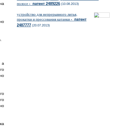
на
полосе
- патент 2489226
(10.08.2013)
устройство для непрерывного литья,
прокатки и прессования катанки
- патент
но
2487777
(20.07.2013)
.
 а
го
но
го
го
но
ка