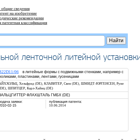
 общие сведения
атент на изобретение
тодические рекомендации
 патентная классификация
льной ленточной литейной установк
B22D11/06
в литейные формы с подвижными стенками, например с
роликами, пластинами, лентами, гусеницами
,
,
,
,
,
АЙХХОЛЬЦ
Хельфрид (DE)
КЛАВИТЕР
Свен (DE)
ШМИДТ-ЮРГЕНСЕН
Руне
,
,
(DE)
ШПИТЦЕР
Карл-Хайнц (DE)
ЗАЛЬЦГИТТЕР ФЛАХШТАЛЬ ГМБХ (DE)
подача заявки:
публикация патента:
2010-02-15
10.06.2014