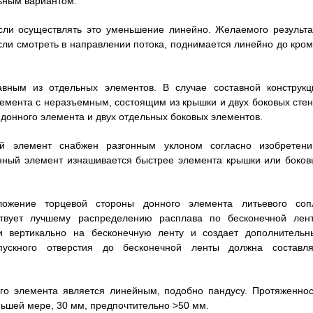
ьным вариантом.
сли осуществлять это уменьшение линейно. Желаемого результа
если смотреть в направлении потока, поднимается линейно до кром
вным из отдельных элементов. В случае составной конструкц
лемента с неразъемным, состоящим из крышки и двух боковых стен
 донного элемента и двух отдельных боковых элементов.
й элемент снабжен разгонным уклоном согласно изобретени
онный элемент изнашивается быстрее элемента крышки или боков
ложение торцевой стороны донного элемента литьевого соп
ствует лучшему распределению расплава по бесконечной лент
и вертикально на бесконечную ленту и создает дополнительн
ускного отверстия до бесконечной ленты должна составля
го элемента является линейным, подобно пандусу. Протяженнос
ньшей мере, 30 мм, предпочтительно >50 мм.