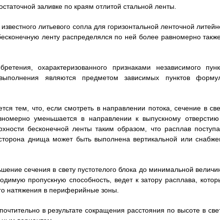
остаточной заливке по краям отлитой стальной ленты.
известного литьевого сопла для горизонтальной ленточной литейн
 бесконечную ленту распределялся по ней более равномерно также
бретения, охарактеризованного признаками независимого пунк
 выполнения являются предметом зависимых пунктов форму
тся тем, что, если смотреть в направлении потока, сечение в све
равномерно уменьшается в направлении к выпускному отверстию
хности бесконечной ленты таким образом, что расплав поступа
я сторона днища может быть выполнена вертикальной или снабже
шение сечения в свету пустотелого блока до минимальной величи
одимую пропускную способность, ведет к затору расплава, котор
го натяжения в периферийные зоны.
очтительно в результате сокращения расстояния по высоте в свет