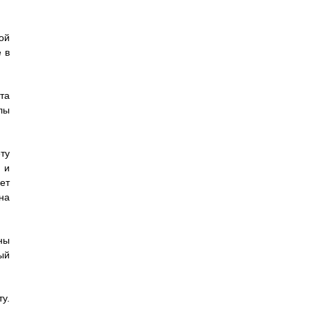
ой
 в
та
лы
ту
 и
ет
на
ны
ый
у.