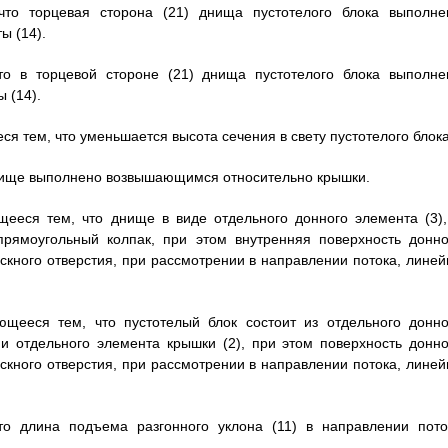
что торцевая сторона (21) днища пустотелого блока выполне
ы (14).
то в торцевой стороне (21) днища пустотелого блока выполне
 (14).
ся тем, что уменьшается высота сечения в свету пустотелого блока
 днище выполнено возвышающимся относительно крышки.
щееся тем, что днище в виде отдельного донного элемента (3),
рямоугольный колпак, при этом внутренняя поверхность донно
кного отверстия, при рассмотрении в направлении потока, линей
ющееся тем, что пустотелый блок состоит из отдельного донно
 и отдельного элемента крышки (2), при этом поверхность донно
кного отверстия, при рассмотрении в направлении потока, линей
то длина подъема разгонного уклона (11) в направлении пото