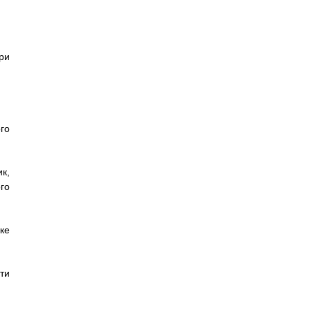
ри
го
к,
го
ке
ти