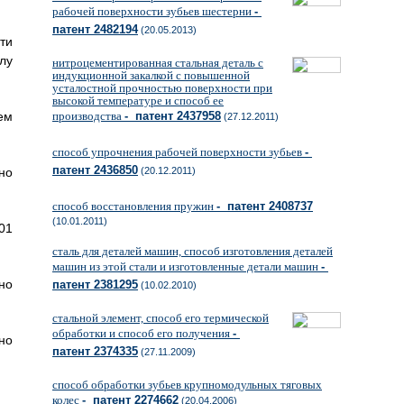
рабочей поверхности зубьев шестерни
-
патент 2482194
(20.05.2013)
ти
лу
нитроцементированная стальная деталь с
индукционной закалкой с повышенной
усталостной прочностью поверхности при
высокой температуре и способ ее
ем
производства
- патент 2437958
(27.12.2011)
способ упрочнения рабочей поверхности зубьев
-
патент 2436850
но
(20.12.2011)
способ восстановления пружин
- патент 2408737
(10.01.2011)
01
сталь для деталей машин, способ изготовления деталей
машин из этой стали и изготовленные детали машин
-
но
патент 2381295
(10.02.2010)
стальной элемент, способ его термической
обработки и способ его получения
-
но
патент 2374335
(27.11.2009)
способ обработки зубьев крупномодульных тяговых
колес
- патент 2274662
(20.04.2006)