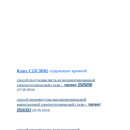
Класс C22C38/02
содержащие кремний
способ получения листа из неориентированной
электротехнической стали
- патент 2529258
(27.09.2014)
способ производства высокопроницаемой
анизотропной электротехнической стали
- патент
2516323
(20.05.2014)
способ производства холоднокатаной