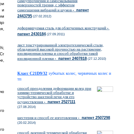
самоупрочнения и самосмазывания
ри
поверхностей трения, с эффектом
 и
самогашения вибраций и шумов
- патент
ем
2443795
(27.02.2012)
до
деформируемая сталь для облегченных конструкций
-
я,
патент 2430184
(27.09.2011)
лист текстурированной электротехнической стали,
 %;
обладающей высокой прочностью на растяжение,
изоляционная пленка и способ обработки такой
Cr
изоляционной пленки
- патент 2407818
(27.12.2010)
е,
Класс C21D9/32
зубчатых колес, червячных колес и
тп
способ преодоления деформации колец при
ую
химико-термической обработке и
устройство шахтной печи для его
осуществления
- патент 2527111
(27.08.2014)
го
шестерня и способ ее изготовления
- патент 2507298
(20.02.2014)
го
способ лазерной термической обработки