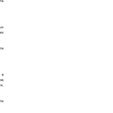
та
ых
их
ти
 в
за
и,
ти