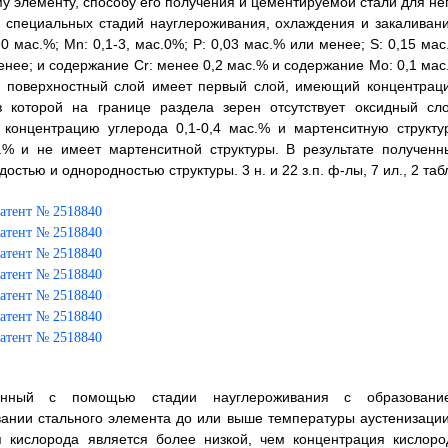
у элементу, способу его получения и цементируемой стали для нег
специальных стадий науглероживания, охлаждения и закаливани
,0 мас.%; Mn: 0,1-3, мас.0%; Р: 0,03 мас.% или менее; S: 0,15 ма
менее; и содержание Cr: менее 0,2 мас.% и содержание Мо: 0,1 мас
го поверхностный слой имеет первый слой, имеющий концентрац
в которой на границе раздела зерен отсутствует оксидный сло
концентрацию углерода 0,1-0,4 мас.% и мартенситную структур
.% и не имеет мартенситной структуры. В результате полученн
тью и однородностью структуры. 3 н. и 22 з.п. ф-лы, 7 ил., 2 таб
ченный с помощью стадии науглероживания с образовани
вании стального элемента до или выше температуры аустенизации
 кислорода является более низкой, чем концентрация кислоро