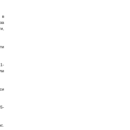
 в
за
и,
ти
1-
или
си
5-
с.