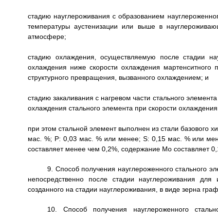
стадию науглероживания с образованием науглероженног
температуры аустенизации или выше в науглероживаю
атмосфере;
стадию охлаждения, осуществляемую после стадии на
охлаждения ниже скорости охлаждения мартенситного
структурного превращения, вызванного охлаждением; и
стадию закаливания с нагревом части стального элемента
охлаждения стального элемента при скорости охлаждения
при этом стальной элемент выполнен из стали базового хими
мас. %; Р: 0,03 мас. % или менее; S: 0,15 мас. % или ме
составляет менее чем 0,2%, содержание Mo составляет 0,
9. Способ получения науглероженного стального э
непосредственно после стадии науглероживания для 
созданного на стадии науглероживания, в виде зерна граф
10. Способ получения науглероженного сталь