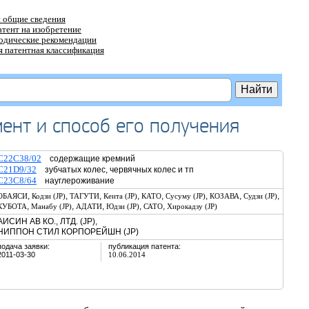
 общие сведения
атент на изобретение
тодические рекомендации
 патентная классификация
ент и способ его получения
C22C38/02
содержащие кремний
C21D9/32
зубчатых колес, червячных колес и тп
C23C8/64
науглероживание
,
,
,
,
,
,
,
,
ОБАЯСИ
Кодзи (JP)
ТАГУТИ
Кеита (JP)
КАТО
Сусуму (JP)
КОЗАВА
Судзи (JP)
,
,
,
,
,
КУБОТА
Манабу (JP)
АДАТИ
Юдзи (JP)
САТО
Хирокадзу (JP)
АИСИН АВ КО., ЛТД. (JP),
НИППОН СТИЛ КОРПОРЕЙШН (JP)
подача заявки:
публикация патента:
2011-03-30
10.06.2014