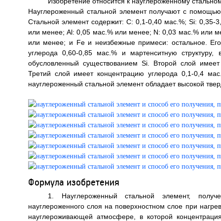
Изобретение относится к науглероженному стальном
Науглероженный стальной элемент получают с помощью 
Стальной элемент содержит: С: 0,1-0,40 мас.%; Si: 0,35-3
или менее; Al: 0,05 мас.% или менее; N: 0,03 мас.% или 
или менее; и Fe и неизбежные примеси: остальное. Е
углерода 0,60-0,85 мас.% и мартенситную структуру, 
обусловленный существованием Si. Второй слой имеет 
Третий слой имеет концентрацию углерода 0,1-0,4 мас
науглероженный стальной элемент обладает высокой твердос
Формула изобретения
1. Науглероженный стальной элемент, полу
науглероженного слоя на поверхностном слое при нагре
науглероживающей атмосфере, в которой концентрация