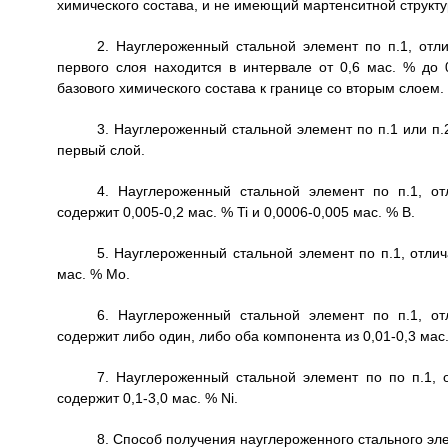
химического состава, и не имеющий мартенситной структу
2. Науглероженный стальной элемент по п.1, отл
первого слоя находится в интервале от 0,6 мас. % до
базового химического состава к границе со вторым слоем.
3. Науглероженный стальной элемент по п.1 или п
первый слой.
4. Науглероженный стальной элемент по п.1, о
содержит 0,005-0,2 мас. % Ti и 0,0006-0,005 мас. % В.
5. Науглероженный стальной элемент по п.1, отли
мас. % Мо.
6. Науглероженный стальной элемент по п.1, о
содержит либо один, либо оба компонента из 0,01-0,3 мас.
7. Науглероженный стальной элемент по по п.1, 
содержит 0,1-3,0 мас. % Ni.
8. Способ получения науглероженного стального эл