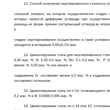
13. Способ получения науглероженного стального э
стальной элемент, на котором осуществляется стадия 
которых скорости диффузии углерода при осуществлен
разницы их форм, причем поступающий углерод во второй
и
стадию науглероживания осуществляют в таких условиях
находится в интервале 0,65±0,1% мас.
14. Цементируемая сталь для науглероженного стал
0,40 мас. %; Si: 0,35-3,0 мас. %; Mn: 0,1-3,0 мас. % ; Р:
менее; N: 0,03 мас. % или менее; и
содержание Cr: составляет менее 0,2 мас. % и содержан
составляют остальное.
15. Цементируемая сталь по п.14, отличающаяся тем
0,2 мас. % и В: 0,0006-0,005 мас. %.
16. Цементируемая сталь по п.14 или 15, отличающ