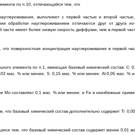
лемента по п.10, отличающийся тем, что
науглероживания, выполняют с первой частью и второй частью,
ии обработки науглероживанием отличаются друг от друга из-
 части имеет более низкую скорость диффузии, чем в первой част
, что поверхностная концентрация науглероживания в первой час
ьного элемента по п.1, имеющая базовый химический состав: С: 0,
 0,03 мас. % или менее; S: 0,15 мас. % или менее; Al:0,05 мас. % 
ие Мо составляет 0,1 мас. % или менее; и Fe и неизбежные приме
, что базовый химический состав дополнительно содержит Ti: 0,00
аяся тем, что базовый химический состав содержит менее 0,01 ма