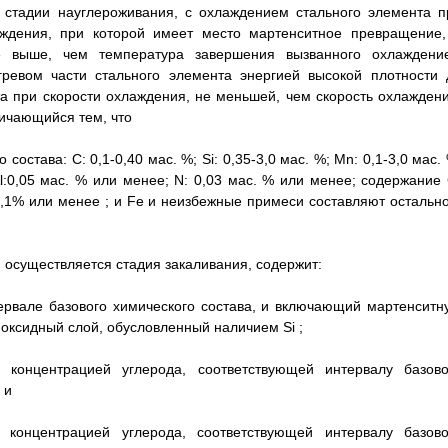
 стадии науглероживания, с охлаждением стального элемента п
аждения, при которой имеет место мартенситное превращение,
е выше, чем температура завершения вызванного охлаждени
гревом части стального элемента энергией высокой плотности 
а при скорости охлаждения, не меньшей, чем скорость охлаждени
ичающийся тем, что
остава: С: 0,1-0,40 мас. %; Si: 0,35-3,0 мас. %; Mn: 0,1-3,0 мас.
Al:0,05 мас. % или менее; N: 0,03 мас. % или менее; содержание 
,1% или менее ; и Fe и неизбежные примеси составляют остально
й осуществляется стадия закаливания, содержит:
ервале базового химического состава, и включающий мартенситн
т оксидный слой, обусловленный наличием Si ;
 концентрацией углерода, соответствующей интервалу базово
 и
 концентрацией углерода, соответствующей интервалу базово