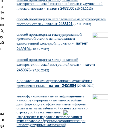
о.
электротехнической изотропной стали с улучшенной
я.
плоскостностью
- патент 2489500
(10.08.2013)
с.%
.%
способ производства нагартованной малоуглеродистой
листовой стали
- патент 2483121
ию
(27.05.2013)
й,
способ производства текстурированной
у.
кремнистой стали с использованием
ый
единственной холодной прокатки
- патент
л.
2469104
(10.12.2012)
способ производства холоднокатаной
электротехнической изотропной стали
- патент
2459876
(27.08.2012)
оцинкованная или оцинкованная и отожжённая
кремниевая сталь
- патент 2451094
(20.05.2012)
многофункциональные антифрикционные
наноструктурированные износостойкие
демпфирующие с эффектом памяти формы
сплавы на метастабильной основе железа со
структурой гексагонального
ем
-мартенсита и изделия с использованием
 в
этих сплавов с эффектом самоорганизации
наноструктурных композиций,
да