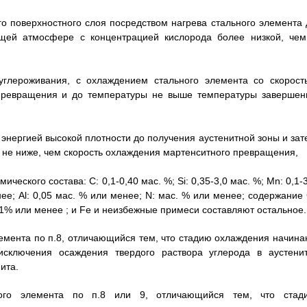
о поверхностного слоя посредством нагрева стального элемента 
щей атмосфере с концентрацией кислорода более низкой, чем
углероживания, с охлаждением стального элемента со скорост
 превращения и до температуры не выше температуры завершен
 энергией высокой плотности до получения аустенитной зоны и зат
 не ниже, чем скорость охлаждения мартенситного превращения,
ческого состава: С: 0,1-0,40 мас. %; Si: 0,35-3,0 мас. %; Mn: 0,1-
нее; Al: 0,05 мас. % или менее; N: мас. % или менее; содержание 
1% или менее ; и Fe и неизбежные примеси составляют остальное.
лемента по п.8, отличающийся тем, что стадию охлаждения начина
исключения осаждения твердого раствора углерода в аустенит
ита.
ного элемента по п.8 или 9, отличающийся тем, что стад