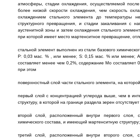
атмосферы, стадии охлаждения, осуществляемой после
более низкой скорости охлаждения, чем скорость охл
охлаждением стального элемента до температуры н
структурного превращения, и стадии закаливания с на
аустенитной зоны и затем охлаждения стального элемент
при которой имеет место мартенситное превращение, отл
стальной элемент выполнен из стали базового химического с
Р: 0,03 мас. % , или менее; S: 0,15 мас. % или менее; 
составляет менее чем 0,2%, содержание Mo составляет 0
при этом
поверхностный слой части стального элемента, на которо
первый слой с концентрацией углерода выше, чем в инт
структуру, в которой на границе раздела зерен отсутствуе
второй слой, расположенный внутри первого слоя, с
химического состава, и имеющий мартенситную структуру;
третий слой, расположенный внутри второго слоя, с