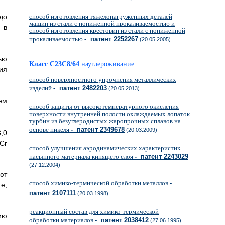
до
способ изготовления тяжелонагруженных деталей
машин из стали с пониженной прокаливаемостью и
 в
способ изготовления крестовин из стали с пониженной
прокаливаемостью
- патент 2252267
(20.05.2005)
ью
Класс C23C8/64
науглероживание
ия
способ поверхностного упрочнения металлических
изделий
- патент 2482203
(20.05.2013)
ем
способ защиты от высокотемпературного окисления
поверхности внутренней полости охлаждаемых лопаток
турбин из безуглеродистых жаропрочных сплавов на
основе никеля
- патент 2349678
(20.03.2009)
3,0
Cr
способ улучшения аэродинамических характеристик
насыпного материала кипящего слоя
- патент 2243029
(27.12.2004)
ют
способ химико-термической обработки металлов
-
е,
патент 2107111
(20.03.1998)
реакционный состав для химико-термической
ию
обработки материалов
- патент 2038412
(27.06.1995)