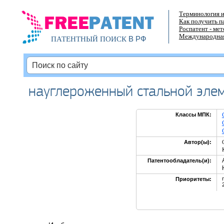
Терминология и
Как получить п
Роспатент - ме
Международная
В РФ
ПАТЕНТНЫЙ ПОИСК
науглероженный стальной элем
Классы МПК:
Автор(ы):
Патентообладатель(и):
Приоритеты: