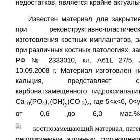
недостатков, является крайне актуаль
Известен материал для закрыти
при реконструктивно-пластиче
изготовления костных имплантатов, 
при различных костных патологиях, 
РФ № 2333010, кл. A61L 27/5, A
10.09.2008 г. Материал изготовлен 
кальция, представляет 
карбонатзамещенного гидроксиапат
Ca
(PO
)
(ОН)
(CO
)
, где 5<х<6, 0<
10
4
х
y
3
z
от 0,6 до 6,0 мас.
регулируемым атомным соотношени