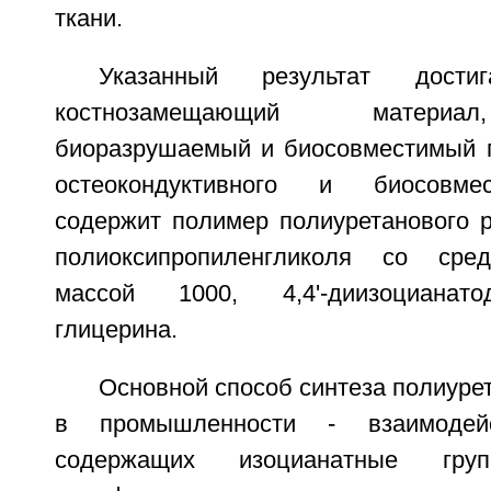
ткани.
Указанный результат дости
костнозамещающий материа
биоразрушаемый и биосовместимый п
остеокондуктивного и биосовме
содержит полимер полиуретанового р
полиоксипропиленгликоля со сре
массой 1000, 4,4'-диизоцианат
глицерина.
Основной способ синтеза полиуре
в промышленности - взаимодейс
содержащих изоцианатные г