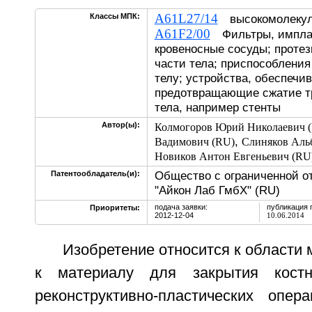
A61L27/14
Классы МПК:
высокомолекул
A61F2/00
Фильтры, импла
кровеносные сосуды; протез
части тела; приспособления
телу; устройства, обеспеч
предотвращающие сжатие тр
тела, например стенты
Автор(ы):
Колмогоров Юрий Николаевич 
,
Вадимович (RU)
Слиняков Аль
Новиков Антон Евгеньевич (RU
Общество с ограниченной о
Патентообладатель(и):
"Айкон Лаб ГмбХ" (RU)
подача заявки:
публикация 
Приоритеты:
2012-12-04
10.06.2014
Изобретение относится к области 
к материалу для закрытия кост
реконструктивно-пластических опера