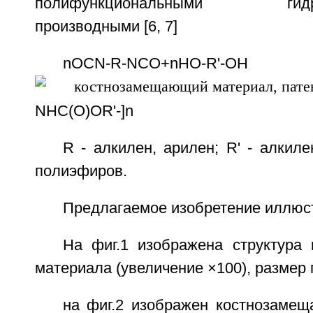
полифункциональными гидрок
производными [6, 7]
nOCN-R-NCO+nHO-R'-OH
NHC(O)OR'-]n
R - алкилен, арилен; R' - алкиле
полиэфиров.
Предлагаемое изобретение иллюст
На фиг.1 изображена структура
материала (увеличение ×100), размер п
на фиг.2 изображен костнозаме