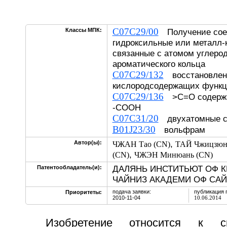
C07C29/00
Классы МПК:
Получение сое
гидроксильные или металл-
связанные с атомом углеро
ароматического кольца
C07C29/132
восстановлен
кислородсодержащих функц
C07C29/136
>C=O содержащ
-COOH
C07C31/20
двухатомные 
B01J23/30
вольфрам
,
Автор(ы):
ЧЖАН Тао (CN)
ТАЙ Чжицзюн
,
(CN)
ЧЖЭН Минюань (CN)
ДАЛЯНЬ ИНСТИТЬЮТ ОФ К
Патентообладатель(и):
ЧАЙНИЗ АКАДЕМИ ОФ САЙ
подача заявки:
публикация 
Приоритеты:
2010-11-04
10.06.2014
Изобретение относится к с