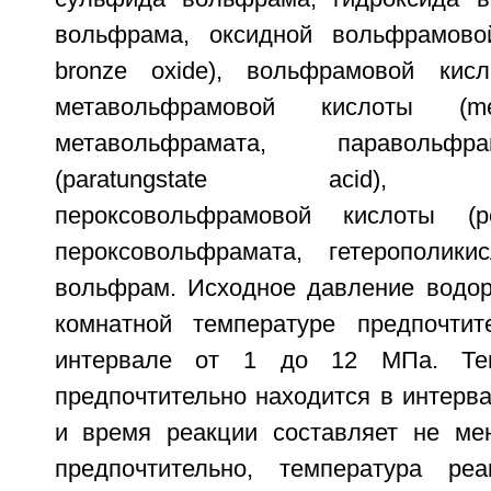
вольфрама, оксидной вольфрамовой
bronze oxide), вольфрамовой кисл
метавольфрамовой кислоты (meta
метавольфрамата, паравольф
(paratungstate acid), па
пероксовольфрамовой кислоты (per
пероксовольфрамата, гетерополики
вольфрам. Исходное давление водор
комнатной температуре предпочтит
интервале от 1 до 12 МПа. Тем
предпочтительно находится в интерва
и время реакции составляет не ме
предпочтительно, температура ре