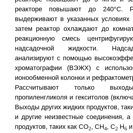
реакторе повышают до 240°С. Р
выдерживают в указанных условиях в
затем реактор охлаждают до комна
реакционную смесь центрифугиру
надсадочной жидкости. Надса
анализируют с помощью высокоэффе
хроматографии (ВЭЖХ) с использо
ионообменной колонки и рефрактометр
Рассчитывают только выходы
пропиленгликоля и гекситолов (включа
Выходы других жидких продуктов, таки
и другие неизвестные соединения, а
продуктов, таких как СО
, СН
, С
Н
и
2
4
2
6