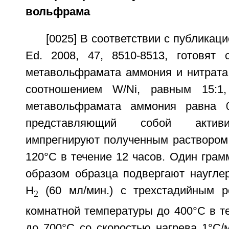
вольфрама
[0025] В соответствии с публикаци
Ed. 2008, 47, 8510-8513, готовят
метавольфрамата аммония и нитрата
соотношением W/Ni, равным 15:1,
метавольфрамата аммония равна 0,
представляющий собой активи
импрегнируют полученным раствором 
120°С в течение 12 часов. Один грам
образом образца подвергают наугле
Н
(60 мл/мин.) с трехстадийным р
2
комнатной температуры до 400°С в те
до 700°С со скоростью нагрева 1°С/