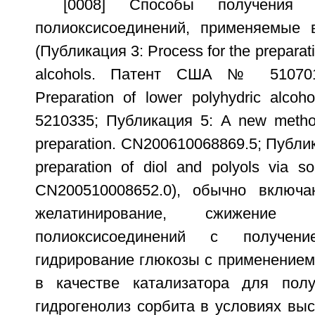
[0008] Способы получения 
полиоксисоединений, применяемые 
(Публикация 3: Process for the preparati
alcohols. Патент США № 510701
Preparation of lower polyhydric alc
5210335; Публикация 5: A new method 
preparation. CN200610068869.5; Публик
preparation of diol and polyols via sor
CN200510008652.0), обычно включа
желатинирование, сжижение 
полиоксисоединений с получен
гидрирование глюкозы с применением
в качестве катализатора для полу
гидрогенолиз сорбита в условиях вы