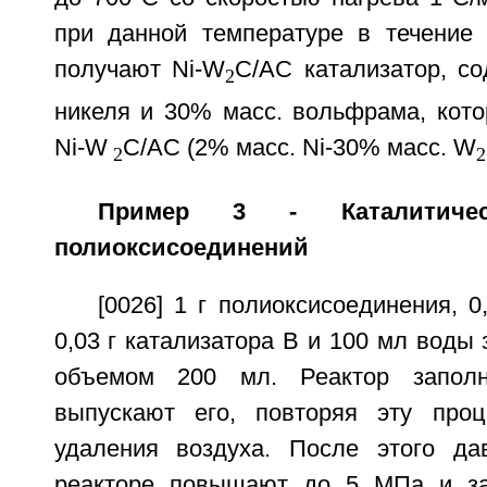
при данной температуре в течение 
получают Ni-W
C/AC катализатор, с
2
никеля и 30% масс. вольфрама, кото
Ni-W
C/AC (2% масс. Ni-30% масс. W
2
2
Пример 3 - Каталитичес
полиоксисоединений
[0026] 1 г полиоксисоединения, 0
0,03 г катализатора В и 100 мл воды 
объемом 200 мл. Реактор запол
выпускают его, повторяя эту про
удаления воздуха. После этого да
реакторе повышают до 5 МПа и за