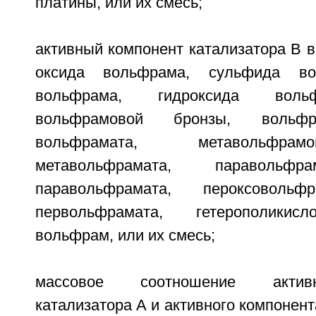
платины, или их смесь;
активный компонент катализатора В 
оксида вольфрама, сульфида во
вольфрама, гидроксида воль
вольфрамовой бронзы, вольфр
вольфрамата, метавольфра
метавольфрамата, паравольфр
паравольфрамата, пероксовольф
первольфрамата, гетерополикис
вольфрам, или их смесь;
массовое соотношение актив
катализатора А и активного компонент