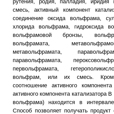
рутения, родия, палладия, иридия
смесь, активный компонент катали
соединение оксида вольфрама, су
хлорида вольфрама, гидроксида во
вольфрамовой бронзы, вольфр
вольфрамата, метавольфра
метавольфрамата, паравольфр
паравольфрамата, пероксовольф
первольфрамата, гетерополикис
вольфрам, или их смесь. Кром
соотношение активного компонента
активного компонента катализатора В 
вольфрама) находится в интервале
Способ позволяет получать продукт