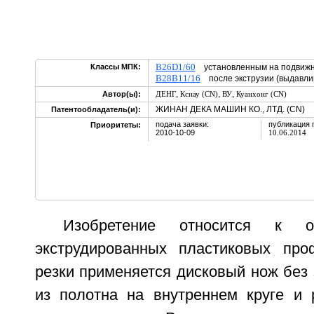
B26D1/60
Классы МПК:
установленным на подвижн
B28B11/16
после экструзии (выдавл
,
,
,
Автор(ы):
ДЕНГ
Ксиау (CN)
ВУ
Куанхонг (CN)
ЖИНАН ДЕКА МАШИН КО., ЛТД. (CN)
Патентообладатель(и):
подача заявки:
публикация 
Приоритеты:
2010-10-09
10.06.2014
Изобретение относится к о
экструдированных пластиковых про
резки применяется дисковый нож без 
из полотна на внутреннем круге и