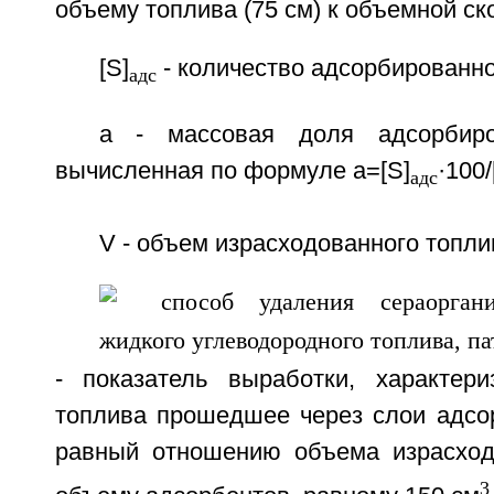
объему топлива (75 см) к объемной ско
[S]
- количество адсорбированно
адс
a - массовая доля адсорбиро
вычисленная по формуле a=[S]
·100/
адс
V - объем израсходованного топли
- показатель выработки, характер
топлива прошедшее через слои адсор
равный отношению объема израсход
3