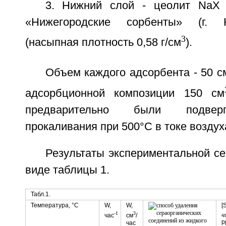
3. Нижний слой - цеолит NaX
«Нижегородские сорбенты» (г. 
3
(насыпная плотность 0,58 г/см
).
Объем каждого адсорбента - 50 с
адсорбционной композиции 150 см
предварительно были подвер
прокаливания при 500°C в токе воздух
Результаты экспериментальной с
виде таблицы 1.
Табл.1.
Температура, °C
W,
W,
[S
-1
3
час
см
/
ад
p
час