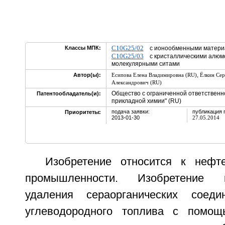
C10G25/02
Классы МПК:
с ионообменными мате
C10G25/03
с кристаллическими алюмо
молекулярными ситами
,
Автор(ы):
Есипова Елена Владимировна (RU)
Ёлкин Сер
Александрович (RU)
Общество с ограниченной ответственн
Патентообладатель(и):
прикладной химии" (RU)
подача заявки:
публикация 
Приоритеты:
2013-01-30
27.05.2014
Изобретение относится к нефт
промышленности. Изобретение 
удаления сераорганических соед
углеводородного топлива с помощ