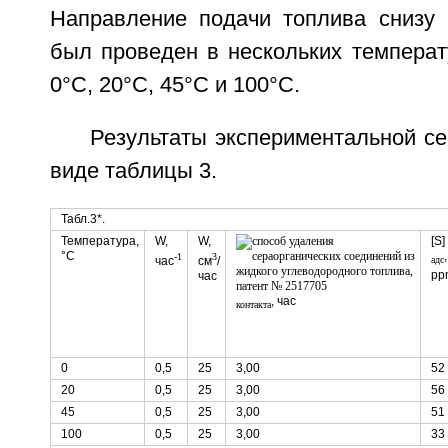
Направление подачи топлива снизу 
был проведен в нескольких температ
0°C, 20°C, 45°C и 100°C.
Результаты экспериментальной с
виде таблицы 3.
Табл.3*.
Температура,
W,
W,
[S]
°C
,
-1
3
час
см
/
адс
pp
час
, час
контакта
0
0,5
25
3,00
52
20
0,5
25
3,00
56
45
0,5
25
3,00
51
100
0,5
25
3,00
33