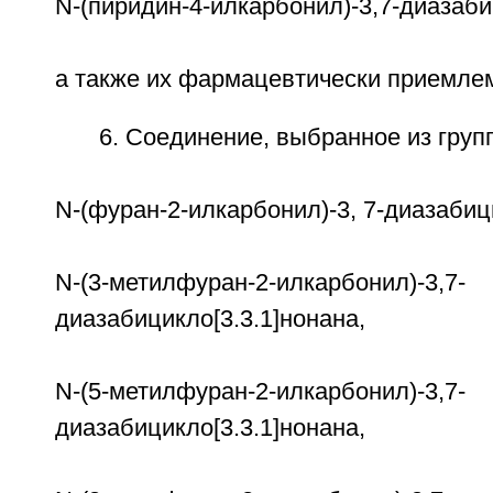
N-(пиридин-4-илкарбонил)-3,7-диазабиц
а также их фармацевтически приемле
6. Соединение, выбранное из груп
N-(фуран-2-илкарбонил)-3, 7-диазабици
N-(3-метилфуран-2-илкарбонил)-3,7-
диазабицикло[3.3.1]нонана,
N-(5-метилфуран-2-илкарбонил)-3,7-
диазабицикло[3.3.1]нонана,