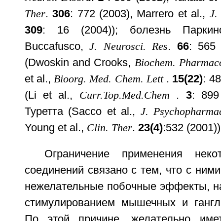
Ther
.
306
: 772 (2003), Marrero et al.,
J.
309
: 16 (2004)); болезнь Паркин
Buccafusco,
J. Neurosci. Res
.
66
: 565
(Dwoskin and Crooks,
Biochem. Pharmac
et al.,
Bioorg. Med. Chem. Lett
.
15(22)
: 4
(Li et al.,
Curr.Top.Med.Chem
.
3
: 899
Туретта (Sacco et al.,
J. Psychopharma
Young et al.,
Clin. Ther
.
23(4)
:532 (2001))
Ограничение применения неко
соединений связано с тем, что с ним
нежелательные побочные эффекты, н
стимулированием мышечных и гангл
По этой причине, желательно име