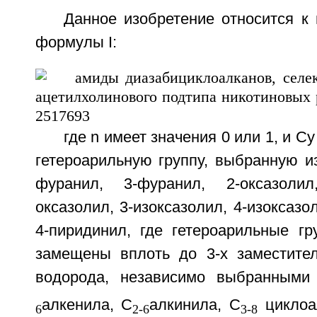
Данное изобретение относится к
формулы I:
где n имеет значения 0 или 1, и С
гетероарильную группу, выбранную из 
фуранил, 3-фуранил, 2-оксазолил
оксазолил, 3-изоксазолил, 4-изоксазо
4-пиридинил, где гетероарильные гр
замещены вплоть до 3-х заместите
водорода, независимо выбранными
алкенила, С
алкинила, С
циклоа
6
2-6
3-8