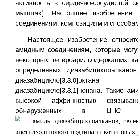
активность в сердечно-сосудистой с
мышцах). Настоящее изобретение 
соединениям, композициям и способа
Настоящее изобретение относи
амидным соединениям, которые могу
некоторых гетероарилсодержащих к
определенных диазабициклоалканов
диазабицикло[3.3.0]о
диазабицикло[3.3.1]нонана. Такие а
высокой аффинностью связыва
обнаруженных в ЦНС 