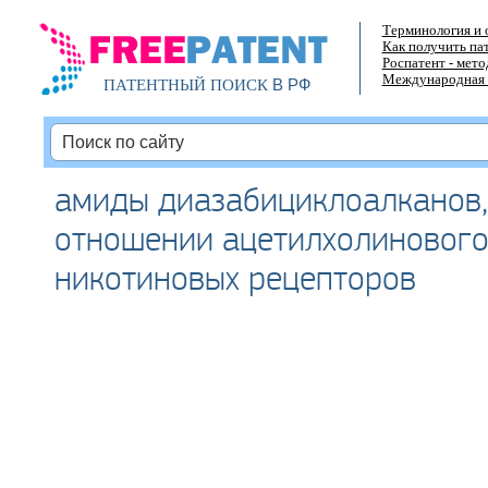
Терминология и 
Как получить па
Роспатент - мет
Международная 
В РФ
ПАТЕНТНЫЙ ПОИСК
амиды диазабициклоалканов,
отношении ацетилхолинового
никотиновых рецепторов