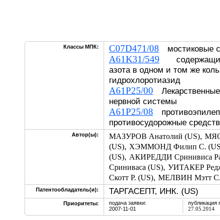
C07D471/08
Классы МПК:
мостиковые с
A61K31/549
содержащие д
азота в одном и том же кол
гидрохлоротиазид
A61P25/00
Лекарственные 
нервной системы
A61P25/08
противоэпилепт
противосудорожные средств
,
Автор(ы):
МАЗУРОВ Анатолий (US)
МЯО
,
(US)
ХЭММОНД Филип С. (US
,
(US)
АКИРЕДДИ Сринивиса Ра
,
Сриниваса (US)
УИТАКЕР Редж
,
Скотт Р. (US)
МЕЛВИН Мэтт С.
ТАРГАСЕПТ, ИНК. (US)
Патентообладатель(и):
подача заявки:
публикация 
Приоритеты:
2007-11-01
27.05.2014