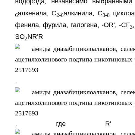
водорода, независимо выбранными
алкенила, С
алкинила, С
циклоа
6
2-6
3-8
фенила, фурила, галогена, -OR', -CF
3
SO
NR'R
2
, -NR
, где R