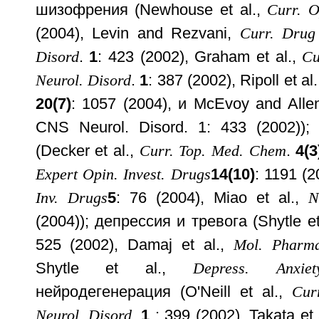
шизофрения (Newhouse et al.,
Curr. O
(2004), Levin and Rezvani,
Curr. Drug
Disord
.
1
: 423 (2002), Graham et al.,
Cu
Neurol. Disord
.
1
: 387 (2002), Ripoll et al
20(7)
: 1057 (2004), и McEvoy and Allen
CNS Neurol. Disord. 1: 433 (2002))
(Decker et al.,
Curr. Top. Med. Chem
.
4(3
Expert Opin. Invest. Drugs
14(10)
: 1191 (2
Inv. Drugs
5
: 76 (2004), Miao et al.,
N
(2004)); депрессия и тревога (Shytle et
525 (2002), Damaj et al.,
Mol. Pharma
Shytle et al.,
Depress. Anxiet
нейродегенерация (O'Neill et al.,
Cur
Neurol. Disord
.
1
: 399 (2002), Takata et 