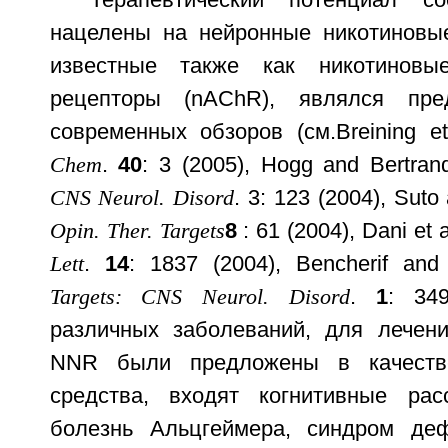
нацелены на нейронные никотиновы
известные также как никотиновы
рецепторы (nAChR), являлся пре
современных обзоров (см.
Breining e
Chem
.
40
: 3 (2005), Hogg and Bertran
CNS Neurol. Disord
. 3: 123 (2004), Suto
Opin. Ther. Targets
8
: 61 (2004), Dani et a
Lett
.
14
: 1837 (2004), Bencherif and
Targets: CNS Neurol. Disord
.
1
: 34
различных заболеваний, для лечен
NNR были предложены в качестве
средства, входят когнитивные рас
болезнь Альцгеймера, синдром де