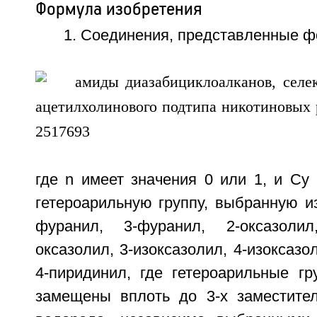
Формула изобретения
1. Соединения, представленные фо
где n имеет значения 0 или 1, и Сy
гетероарильную группу, выбранную из 
фуранил, 3-фуранил, 2-оксазолил
оксазолил, 3-изоксазолил, 4-изоксазо
4-пиридинил, где гетероарильные гр
замещены вплоть до 3-х заместите