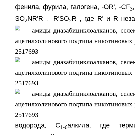
фенила, фурила, галогена, -OR', -CF
3
SO
NR'R
, -R'SO
R
, где R' и R
неза
2
2
водорода, C
алкила, где терм
1-6