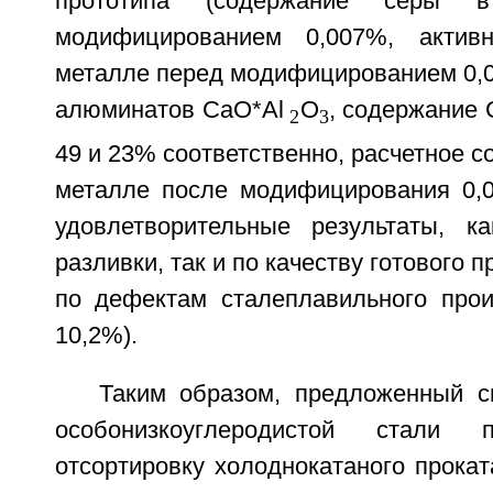
прототипа (содержание серы 
модифицированием 0,007%, актив
металле перед модифицированием 0,0
алюминатов CaO*Al
O
, содержание 
2
3
49 и 23% соответственно, расчетное с
металле после модифицирования 0,0
удовлетворительные результаты, к
разливки, так и по качеству готового 
по дефектам сталеплавильного прои
10,2%).
Таким образом, предложенный с
особонизкоуглеродистой стали п
отсортировку холоднокатаного прока