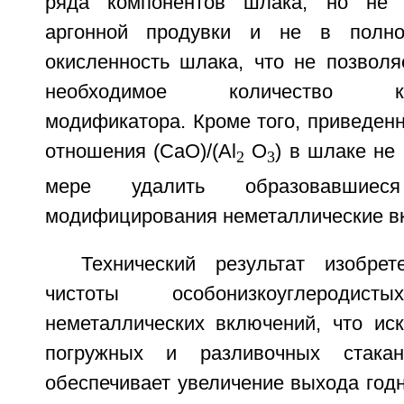
ряда компонентов шлака, но не 
аргонной продувки и не в полно
окисленность шлака, что не позволя
необходимое количество кал
модификатора. Кроме того, приведен
отношения (CaO)/(Al
O
) в шлаке не
2
3
мере удалить образовавшиес
модифицирования неметаллические в
Технический результат изобре
чистоты особонизкоуглероди
неметаллических включений, что иск
погружных и разливочных стакан
обеспечивает увеличение выхода годн