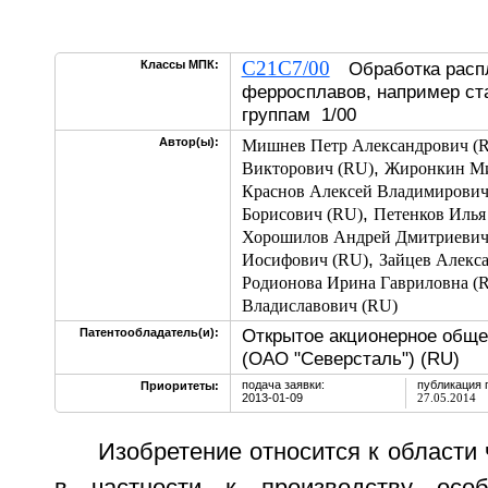
C21C7/00
Классы МПК:
Обработка расп
ферросплавов, например ста
группам 1/00
Автор(ы):
Мишнев Петр Александрович (
,
Викторович (RU)
Жиронкин Ми
Краснов Алексей Владимирович
,
Борисович (RU)
Петенков Илья
Хорошилов Андрей Дмитриевич
,
Иосифович (RU)
Зайцев Алекс
Родионова Ирина Гавриловна (
Владиславович (RU)
Открытое акционерное обще
Патентообладатель(и):
(ОАО "Северсталь") (RU)
подача заявки:
публикация 
Приоритеты:
2013-01-09
27.05.2014
Изобретение относится к области 