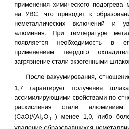
применения химического подогрева 
на УВС, что приводит к образован
неметаллических включений и ув
алюминия. При температуре мета
появляется необходимость в е
применением твердого охладите
загрязнение стали экзогенными шлак
После вакуумирования, отношение
1,7 гарантирует получение шлак
ассимилирующими свойствами по отн
раскисления стали алюминием
(CaO)/(Al
O
) менее 1,0, либо боле
2
3
удаление образовавшихся неметаллич