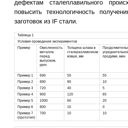
дефектам сталеплавильного проис
повысить технологичность получен
заготовок из IF стали.
Таблица 1
Условия проведения экспериментов
Пример
Окисленность
Толщина шлака в
Продолжитель
металла
сталеразливочном
усреднительно
перед
ковше, мм
продувки, мин
выпуском,
ppm
Пример 1
690
50
55
Пример 2
890
90
10
Пример 3
720
40
5
Пример 4
900
120
65
Пример 5
1000
60
20
Пример 6
800
10
0
Пример 7
700
10
10
(прототип)