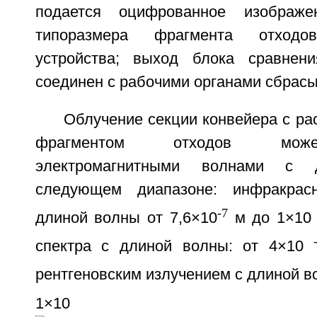
подается оцифрованное изображе
типоразмера фрагмента отход
устройства; выход блока сравнени
соединен с рабочими органами сбрасы
Облучение секции конвейера с р
фрагментом отходов може
электромагнитными волнами с
следующем диапазоне: инфракрас
-7
длиной волны от 7,6×10
м до 1×10
-
спектра с длиной волны: от 4×10
рентгеновским излучением с длиной в
-
1×10