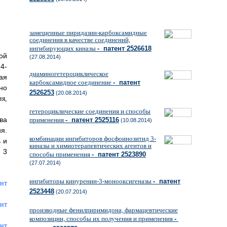
замещенные пиридазин-карбоксамидные
соединения в качестве соединений,
ингибирующих киназы
- патент 2526618
ой
(27.08.2014)
4-
диаминогетероциклическое
ая
карбоксамидное соединение
- патент
но
2526253
(20.08.2014)
гетероциклические соединения и способы
ва
применения
- патент 2525116
(10.08.2014)
я.
комбинации ингибиторов фосфоинозитид 3-
 и
киназы и химиотерапевтических агентов и
 3
способы применения
- патент 2523890
(27.07.2014)
ингибиторы кинуренин-3-монооксигеназы
- патент
2523448
(20.07.2014)
производные фенилпиримидона, фармацевтические
композиции, способы их получения и применения
-