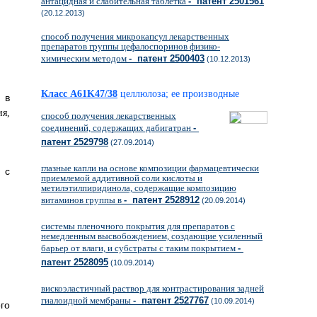
антацидная и слабительная таблетка
- патент 2501561
(20.12.2013)
способ получения микрокапсул лекарственных
препаратов группы цефалоспоринов физико-
химическим методом
- патент 2500403
(10.12.2013)
Класс A61K47/38
целлюлоза; ее производные
 в
способ получения лекарственных
соединений, содержащих дабигатран
-
патент 2529798
(27.09.2014)
глазные капли на основе композиции фармацевтически
 с
приемлемой аддитивной соли кислоты и
метилэтилпиридинола, содержащие композицию
витаминов группы в
- патент 2528912
(20.09.2014)
системы пленочного покрытия для препаратов с
немедленным высвобождением, создающие усиленный
барьер от влаги, и субстраты с таким покрытием
-
патент 2528095
(10.09.2014)
вискоэластичный раствор для контрастирования задней
гиалоидной мембраны
- патент 2527767
(10.09.2014)
го