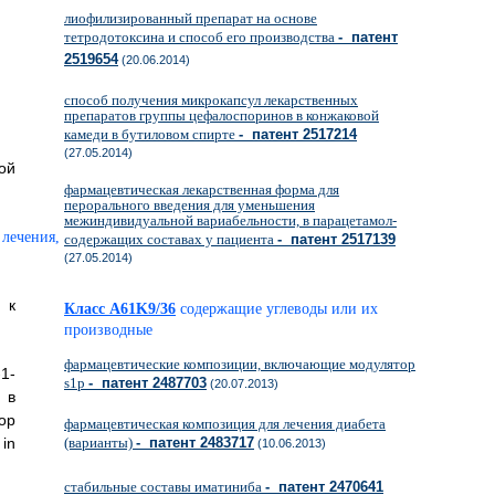
лиофилизированный препарат на основе
тетродотоксина и способ его производства
- патент
2519654
(20.06.2014)
способ получения микрокапсул лекарственных
препаратов группы цефалоспоринов в конжаковой
камеди в бутиловом спирте
- патент 2517214
(27.05.2014)
ой
фармацевтическая лекарственная форма для
перорального введения для уменьшения
межиндивидуальной вариабельности, в парацетамол-
содержащих составах у пациента
- патент 2517139
(27.05.2014)
 к
Класс A61K9/36
содержащие углеводы или их
производные
фармацевтические композиции, включающие модулятор
1-
s1р
- патент 2487703
(20.07.2013)
 в
ор
фармацевтическая композиция для лечения диабета
in
(варианты)
- патент 2483717
(10.06.2013)
стабильные составы иматиниба
- патент 2470641