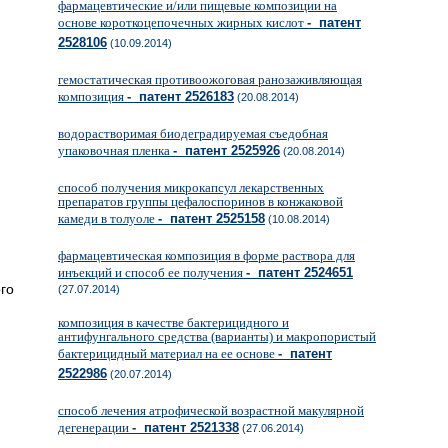
фармацевтические и/или пищевые композиции на
основе короткоцепочечных жирных кислот
- патент
2528106
(10.09.2014)
гемостатическая противоожоговая ранозаживляющая
композиция
- патент 2526183
(20.08.2014)
водорастворимая биодеградируемая съедобная
упаковочная пленка
- патент 2525926
(20.08.2014)
способ получения микрокапсул лекарственных
препаратов группы цефалоспоринов в конжаковой
камеди в толуоле
- патент 2525158
(10.08.2014)
фармацевтическая композиция в форме раствора для
инъекций и способ ее получения
- патент 2524651
го
(27.07.2014)
композиция в качестве бактерицидного и
антифунгального средства (варианты) и макропористый
бактерицидный материал на ее основе
- патент
2522986
(20.07.2014)
способ лечения атрофической возрастной макулярной
дегенерации
- патент 2521338
(27.06.2014)