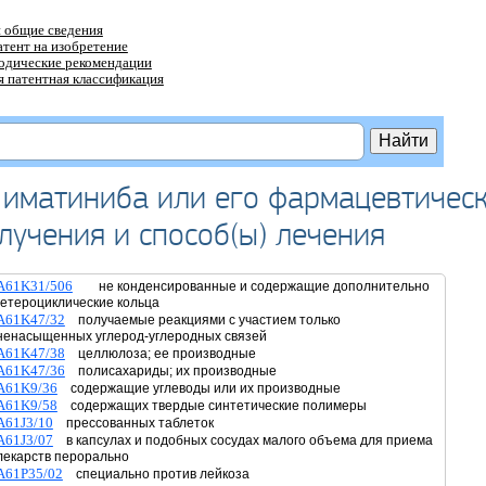
 общие сведения
атент на изобретение
тодические рекомендации
 патентная классификация
 иматиниба или его фармацевтичес
лучения и способ(ы) лечения
A61K31/506
не конденсированные и содержащие дополнительно
гетероциклические кольца
A61K47/32
получаемые реакциями с участием только
ненасыщенных углерод-углеродных связей
A61K47/38
целлюлоза; ее производные
A61K47/36
полисахариды; их производные
A61K9/36
содержащие углеводы или их производные
A61K9/58
содержащих твердые синтетические полимеры
A61J3/10
прессованных таблеток
A61J3/07
в капсулах и подобных сосудах малого объема для приема
лекарств перорально
A61P35/02
специально против лейкоза