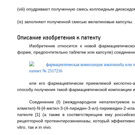
(viii) опудривают полученную смесь коллоидным диоксидо
(ix) заполняют полученной смесью желатиновые капсулы.
Описание изобретения к патенту
Изобретение относится к новой фармацевтическо
форме, предпочтительно таблетке или капсуле) соединения
или его фармацевтически приемлемой кислотно-ад
способу получения такой фармацевтической композиции и
Соединение (I) (международное непатентуемое на
илметил)-N-[4-метил-3-(4-пиридин-3-ил)-пиримидин-2-
патенте [1] (а также в соответствующем ему российско
рецепторной протеинтирозинкиназы, который эффективно и
vitro, так и in vivo.