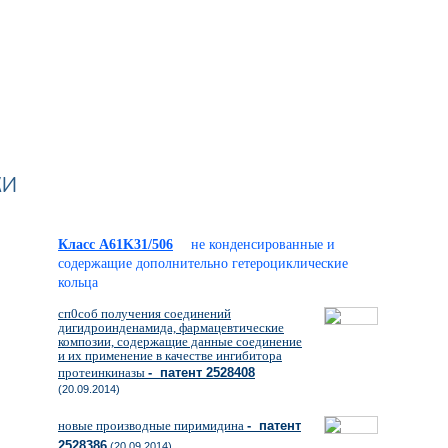
ки
Класс A61K31/506
не конденсированные и
содержащие дополнительно гетероциклические
кольца
сп0соб получения соединений
дигидроинденамида, фармацевтические
композии, содержащие данные соединение
и их применение в качестве ингибитора
протеинкиназы
- патент 2528408
(20.09.2014)
новые производные пиримидина
- патент
2528386
(20.09.2014)