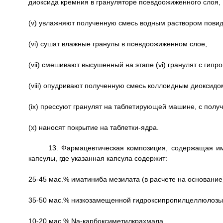
диоксида кремния в грануляторе псевдоожиженного слоя,
(v) увлажняют полученную смесь водным раствором повидон
(vi) сушат влажные гранулы в псевдоожиженном слое,
(vii) смешивают высушенный на этапе (vi) гранулят с гип
(viii) опудривают полученную смесь коллоидным диоксидо
(ix) прессуют гранулят на таблетирующей машине, с полу
(х) наносят покрытие на таблетки-ядра.
13. Фармацевтическая композиция, содержащая и
капсулы, где указанная капсула содержит:
25-45 мас.% иматиниба мезилата (в расчете на основание
35-50 мас.% низкозамещенной гидроксипропилцеллюлозы 
10-20 мас.% Na-карбоксиметилкрахмала,