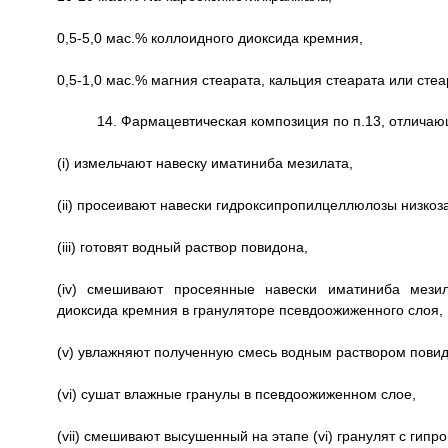
0,5-5,0 мас.% коллоидного диоксида кремния,
0,5-1,0 мас.% магния стеарата, кальция стеарата или сте
14. Фармацевтическая композиция по п.13, отличающ
(i) измельчают навеску иматиниба мезилата,
(ii) просеивают навески гидроксипропилцеллюлозы низкоз
(iii) готовят водный раствор повидона,
(iv) смешивают просеянные навески иматиниба мезил
диоксида кремния в грануляторе псевдоожиженного слоя,
(v) увлажняют полученную смесь водным раствором повидон
(vi) сушат влажные гранулы в псевдоожиженном слое,
(vii) смешивают высушенный на этапе (vi) гранулят с гип