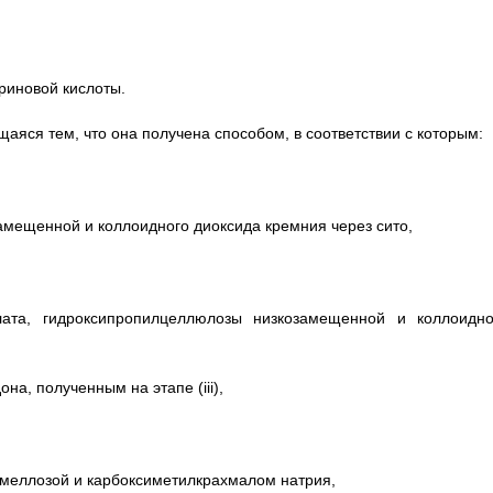
ариновой кислоты.
аяся тем, что она получена способом, в соответствии с которым:
амещенной и коллоидного диоксида кремния через сито,
ата, гидроксипропилцеллюлозы низкозамещенной и коллоидно
а, полученным на этапе (iii),
ромеллозой и карбоксиметилкрахмалом натрия,