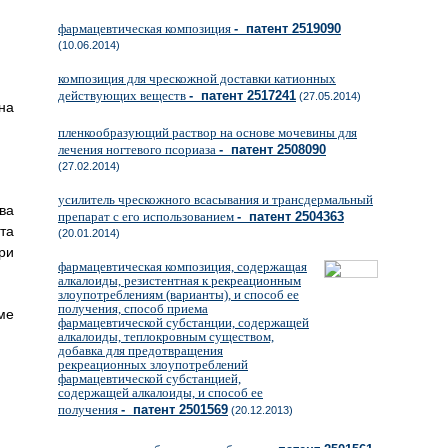
фармацевтическая композиция
- патент 2519090
(10.06.2014)
композиция для чрескожной доставки катионных
действующих веществ
- патент 2517241
(27.05.2014)
на
пленкообразующий раствор на основе мочевины для
лечения ногтевого псориаза
- патент 2508090
(27.02.2014)
усилитель чрескожного всасывания и трансдермальный
ва
препарат с его использованием
- патент 2504363
та
(20.01.2014)
ри
фармацевтическая композиция, содержащая
алкалоиды, резистентная к рекреационным
злоупотреблениям (варианты), и способ ее
получения, способ приема
ме
фармацевтической субстанции, содержащей
алкалоиды, теплокровным существом,
добавка для предотвращения
рекреационных злоупотреблений
фармацевтической субстанцией,
содержащей алкалоиды, и способ ее
получения
- патент 2501569
(20.12.2013)