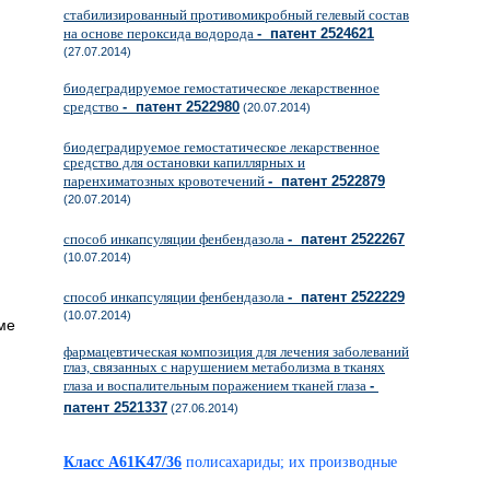
стабилизированный противомикробный гелевый состав
на основе пероксида водорода
- патент 2524621
(27.07.2014)
биодеградируемое гемостатическое лекарственное
средство
- патент 2522980
(20.07.2014)
биодеградируемое гемостатическое лекарственное
средство для остановки капиллярных и
паренхиматозных кровотечений
- патент 2522879
(20.07.2014)
способ инкапсуляции фенбендазола
- патент 2522267
(10.07.2014)
способ инкапсуляции фенбендазола
- патент 2522229
(10.07.2014)
ме
фармацевтическая композиция для лечения заболеваний
глаз, связанных с нарушением метаболизма в тканях
глаза и воспалительным поражением тканей глаза
-
патент 2521337
(27.06.2014)
Класс A61K47/36
полисахариды; их производные