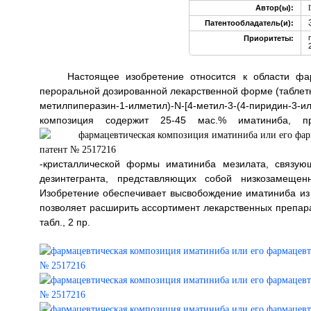
Автор(ы):
Патентообладатель(и):
Приоритеты:
Настоящее изобретение относится к области фа
пероральной дозированной лекарственной форме (таблетке 
метилпиперазин-1-илметил)-N-[4-метил-3-(4-пиридин
композиция содержит 25-45 мас.% иматиниба, пр
-кристаллической формы иматиниба мезилата, связую
дезинтегранта, представляющих собой низкозамещен
Изобретение обеспечивает высвобождение иматиниба из 
позволяет расширить ассортимент лекарственных препарато
табл., 2 пр.