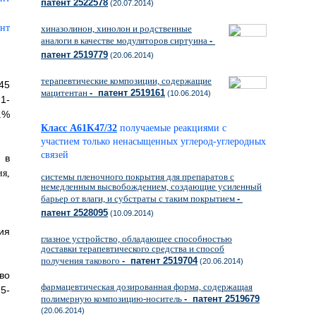
патент 2522578
(20.07.2014)
хиназолинон, хинолон и родственные
аналоги в качестве модуляторов сиртуина
-
патент 2519779
(20.06.2014)
терапевтические композиции, содержащие
45
мацитентан
- патент 2519161
(10.06.2014)
1-
.%
Класс A61K47/32
получаемые реакциями с
участием только ненасыщенных углерод-углеродных
связей
 в
системы пленочного покрытия для препаратов с
немедленным высвобождением, создающие усиленный
барьер от влаги, и субстраты с таким покрытием
-
патент 2528095
(10.09.2014)
ия
глазное устройство, обладающее способностью
доставки терапевтического средства и способ
получения такового
- патент 2519704
(20.06.2014)
во
фармацевтическая дозированная форма, содержащая
5-
полимерную композицию-носитель
- патент 2519679
(20.06.2014)