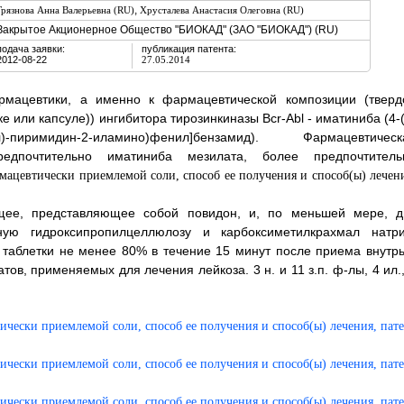
,
Грязнова Анна Валерьевна (RU)
Хрусталева Анастасия Олеговна (RU)
Закрытое Акционерное Общество "БИОКАД" (ЗАО "БИОКАД") (RU)
подача заявки:
публикация патента:
2012-08-22
27.05.2014
рмацевтики, а именно к фармацевтической композиции (тверд
или капсуле)) ингибитора тирозинкиназы Bcr-Abl - иматиниба (4-(
-3-ил)-пиримидин-2-иламино)фенил]бензамид). Фармацевтическ
едпочтительно иматиниба мезилата, более предпочтитель
щее, представляющее собой повидон, и, по меньшей мере, д
ную гидроксипропилцеллюлозу и карбоксиметилкрахмал натри
таблетки не менее 80% в течение 15 минут после приема внутрь
в, применяемых для лечения лейкоза. 3 н. и 11 з.п. ф-лы, 4 ил.,