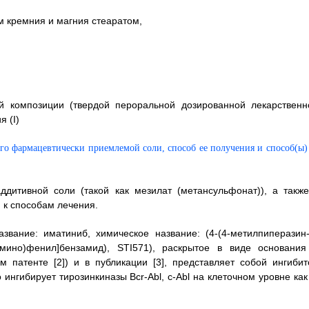
м кремния и магния стеаратом,
й композиции (твердой пероральной дозированной лекарственн
 (I)
дитивной соли (такой как мезилат (метансульфонат)), а также
 к способам лечения.
звание: иматиниб, химическое название: (4-(4-метилпиперазин-
иламино)фенил]бензамид), STI571), раскрытое в виде основания
м патенте [2]) и в публикации [3], представляет собой ингибит
нгибирует тирозинкиназы Bcr-Abl, с-Abl на клеточном уровне как 