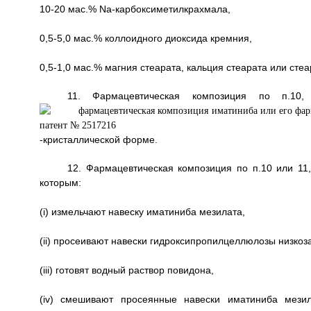
10-20 мас.% Na-карбоксиметилкрахмала,
0,5-5,0 мас.% коллоидного диоксида кремния,
0,5-1,0 мас.% магния стеарата, кальция стеарата или сте
11. Фармацевтическая композиция по п.10
-кристаллической форме.
12. Фармацевтическая композиция по п.10 или 11,
которым:
(i) измельчают навеску иматиниба мезилата,
(ii) просеивают навески гидроксипропилцеллюлозы низкоз
(iii) готовят водный раствор повидона,
(iv) смешивают просеянные навески иматиниба мезил