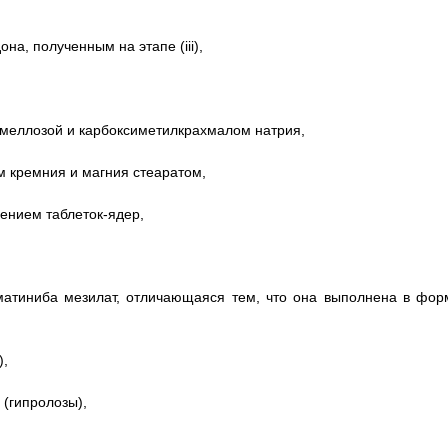
а, полученным на этапе (iii),
ромеллозой и карбоксиметилкрахмалом натрия,
м кремния и магния стеаратом,
чением таблеток-ядер,
матиниба мезилат, отличающаяся тем, что она выполнена в фор
),
(гипролозы),