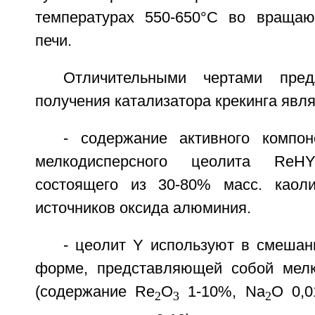
температурах 550-650°C во вращаю
печи.
Отличительными чертами пред
получения катализатора крекинга явл
- содержание активного компо
мелкодисперсного цеолита ReН
состоящего из 30-80% масс. каол
источников оксида алюминия.
- цеолит Y используют в смешан
форме, представляющей собой мел
(содержание Re
O
1-10%, Na
O 0,0
2
3
2