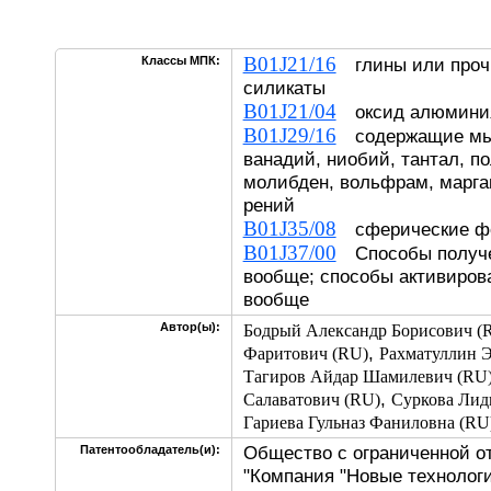
B01J21/16
Классы МПК:
глины или проч
силикаты
B01J21/04
оксид алюмини
B01J29/16
содержащие мышь
ванадий, ниобий, тантал, по
молибден, вольфрам, марга
рений
B01J35/08
сферические ф
B01J37/00
Способы получе
вообще; способы активиров
вообще
Автор(ы):
Бодрый Александр Борисович (
,
Фаритович (RU)
Рахматуллин 
Тагиров Айдар Шамилевич (RU
,
Салаватович (RU)
Суркова Лид
Гариева Гульназ Фаниловна (RU
Общество с ограниченной 
Патентообладатель(и):
"Компания "Новые технологи