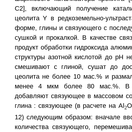
C2], включающий получение катал
цеолита Y в редкоземельно-ультраст
форме, глины и связующего с после
сушкой и прокалкой. В качестве свя
продукт обработки гидроксида алюми
структуры азотной кислотой до pH н
смешивают с глиной, сушат до дос
цеолита не более 10 мас.% и разма
менее 4 мкм более 80 мас.%. В 
добавляют связующее в массовом со
глина : связующее (в расчете на Al
O
2
12) следующим образом: вначале вв
количества связующего, перемешива