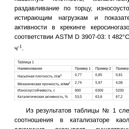
раздавливание по торцу, износоусто
истирающим нагрузкам и показате
активности в крекинге керосинога
соответствии ASTM D 3907-03: t 482°
-1
ч
.
Таблица 1
Наименование
Пример 1
Пример 2
Пример
0,77
0,85
0,81
3
Насыпная плотность, г/см
2,74
5,97
4,08
2
Механическая прочность, кг/мм
Износоустойчивость, с
900
6300
5200
Каталитическая активность, %
53,0
63,8
67,2
Из результатов таблицы № 1 сле
соотношения в катализаторе као