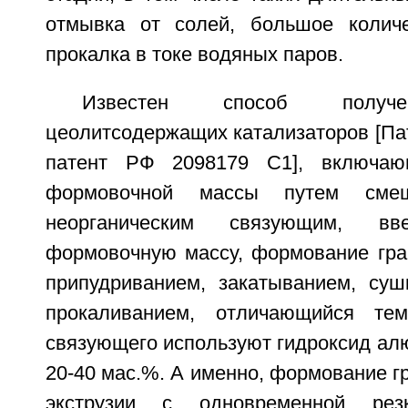
отмывка от солей, большое количе
прокалка в токе водяных паров.
Известен способ получе
цеолитсодержащих катализаторов [Па
патент РФ 2098179 C1], включаю
формовочной массы путем сме
неорганическим связующим, 
формовочную массу, формование гр
припудриванием, закатыванием, суш
прокаливанием, отличающийся те
связующего используют гидроксид ал
20-40 мас.%. А именно, формование г
экструзии с одновременной рез