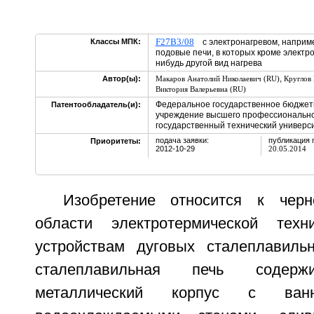
F27B3/08
Классы МПК:
с электронагревом, например
подовые печи, в которых кроме электро
нибудь другой вид нагрева
,
Автор(ы):
Макаров Анатолий Николаевич (RU)
Круглов
Виктория Валерьевна (RU)
Федеральное государственное бюджет
Патентообладатель(и):
учреждение высшего профессионально
государственный технический универси
подача заявки:
публикация 
Приоритеты:
2012-10-29
20.05.2014
Изобретение относится к черн
области электротермической тех
устройствам дуговых сталеплавиль
сталеплавильная печь содерж
металлический корпус с ва