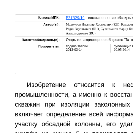
E21B29/10
Классы МПК:
восстановление обсадных 
,
Автор(ы):
Махмутов Ильгизар Хасимович (RU)
Кадыров
,
Радик Зяузятович (RU)
Сулейманов Фарид Ба
Александрович (RU)
Открытое акционерное общество "Татн
Патентообладатель(и):
подача заявки:
публикация 
Приоритеты:
2013-03-14
20.05.2014
Изобретение относится к неф
промышленности, а именно к восста
скважин при изоляции заколонных 
включает определение всей информ
участку обсадной колонны, его уда