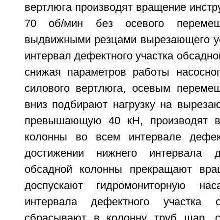
вертлюга производят вращение инстр
70 об/мин без осевого переме
выдвижными резцами вырезающего ус
интервал дефектного участка обсадной
снижая параметров работы насосног
силового вертлюга, осевым переме
вниз подбирают нагрузку на вырезаю
превышающую 40 кН, производят в
колонны во всем интервале дефект
достижении нижнего интервала д
обсадной колонны прекращают вращ
доспускают гидромониторную нас
интервала дефектного участка о
сбрасывают в колонну труб шар, с