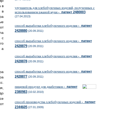
до
 в
улучшитель для хлебобулочных изделий, полученных с
 в
использованием ржаной муки
- патент 2480003
ра
(27.04.2013)
ые
способ выработки хлебобулочного изделия
- патент
от
2428880
(20.09.2011)
па
 с
способ выработки хлебобулочного изделия
- патент
го
2428879
(20.09.2011)
 а
способ выработки хлебобулочного изделия
- патент
2428878
(20.09.2011)
способ выработки хлебобулочного изделия
- патент
ра
2428877
ра
(20.09.2011)
с.
пищевой продукт для диабетиков
- патент
я,
2380983
(10.02.2010)
до
се
способ производства хлебобулочных изделий
- патент
от
2344605
(27.01.2009)