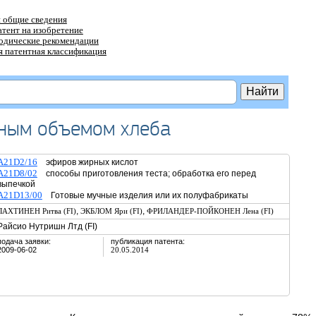
 общие сведения
атент на изобретение
тодические рекомендации
 патентная классификация
нным объемом хлеба
A21D2/16
эфиров жирных кислот
A21D8/02
способы приготовления теста; обработка его перед
выпечкой
A21D13/00
Готовые мучные изделия или их полуфабрикаты
,
,
ЛАХТИНЕН Ритва (FI)
ЭКБЛОМ Яри (FI)
ФРИЛАНДЕР-ПОЙКОНЕН Лена (FI)
Райсио Нутришн Лтд (FI)
подача заявки:
публикация патента:
2009-06-02
20.05.2014