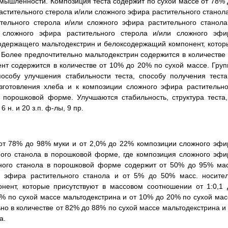
омышленности. Композиция теста содержит по сухой массе от 78% 
стительного стерола и/или сложного эфира растительного станола
ельного стерола и/или сложного эфира растительного станола
ложного эфира растительного стерола и/или сложного эфи
содержащего мальтодекстрин и белоксодержащий компонент, котор
. Более предпочтительно мальтодекстрин содержится в количестве 
т содержится в количестве от 10% до 20% по сухой массе. Груп
пособу улучшения стабильности теста, способу получения теста
зготовления хлеба и к композиции сложного эфира растительно
 порошковой форме. Улучшаются стабильность, структура теста,
 н. и 20 з.п. ф-лы, 9 пр.
 от 78% до 98% муки и от 2,0% до 22% композиции сложного эфи
ного станола в порошковой форме, где композиция сложного эфи
ьного станола в порошковой форме содержит от 50% до 95% мас
о эфира растительного станола и от 5% до 50% масс. носител
нент, которые присутствуют в массовом соотношении от 1:0,1 
0% по сухой массе мальтодекстрина и от 10% до 20% по сухой мас
о в количестве от 82% до 88% по сухой массе мальтодекстрина и 
а.