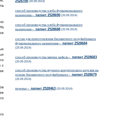
а,
2528708
(20.09.2014)
та
способ производства хлеба функционального
назначения
- патент 2528690
(20.09.2014)
но
способ производства хлеба функционального
0%
назначения
- патент 2528688
(20.09.2014)
се
состав для приготовления бисквитного полуфабриката
функционального назначения
- патент 2528684
(20.09.2014)
ых
ых
способ производства мягких вафель
- патент 2528683
го
(20.09.2014)
 с
способ производства мучного кондитерского изделия на
ее
основе бисквитного полуфабриката
- патент 2528679
(20.09.2014)
ра
печенье
- патент 2528463
(20.09.2014)
ее
го
го