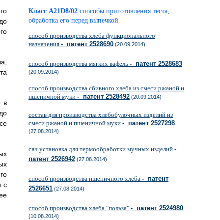
го
Класс A21D8/02
способы приготовления теста;
обработка его перед выпечкой
до
го
способ производства хлеба функционального
назначения
- патент 2528690
(20.09.2014)
а,
способ производства мягких вафель
- патент 2528683
та
(20.09.2014)
способ производства сбивного хлеба из смеси ржаной и
пшеничной муки
- патент 2528492
(20.09.2014)
 в
до
состав для производства хлебобулочных изделий из
се
смеси ржаной и пшеничной муки
- патент 2527298
(27.08.2014)
свч установка для термообработки мучных изделий
-
ых
патент 2526942
(27.08.2014)
ых
го
способ производства пшеничного хлеба
- патент
 с
2526651
(27.08.2014)
ее
способ производства хлеба "польза"
- патент 2524980
(10.08.2014)