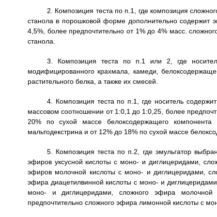
2. Композиция теста по п.1, где композиция сложно
станола в порошковой форме дополнительно содержит эм
4,5%, более предпочтительно от 1% до 4% масс. сложног
станола.
3. Композиция теста по п.1 или 2, где носите
модифицированного крахмала, камеди, белоксодержащег
растительного белка, а также их смесей.
4. Композиция теста по п.1, где носитель содерж
массовом соотношении от 1:0,1 до 1:0,25, более предпоч
20% по сухой массе белоксодержащего компонента
мальтодекстрина и от 12% до 18% по сухой массе белокс
5. Композиция теста по п.2, где эмульгатор выбр
эфиров уксусной кислоты с моно- и диглицеридами, сл
эфиров молочной кислоты с моно- и диглицеридами, сл
эфира диацетилвинной кислоты с моно- и диглицеридами
моно- и диглицеридами, сложного эфира молочной
предпочтительно сложного эфира лимонной кислоты с мон