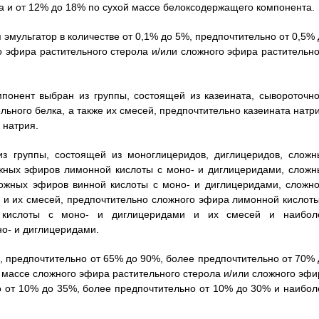
на и от 12% до 18% по сухой массе белоксодержащего компонента.
эмульгатор в количестве от 0,1% до 5%, предпочтительно от 0,5% 
о эфира растительного стерола и/или сложного эфира растительно
понент выбран из группы, состоящей из казеината, сывороточно
ельного белка, а также их смесей, предпочтительно казеината натр
 натрия.
из группы, состоящей из моноглицеридов, диглицеридов, сложн
ожных эфиров лимонной кислоты с моно- и диглицеридами, сложн
ожных эфиров винной кислоты с моно- и диглицеридами, сложно
 и их смесей, предпочтительно сложного эфира лимонной кислоты
 кислоты с моно- и диглицеридами и их смесей и наибол
о- и диглицеридами.
, предпочтительно от 65% до 90%, более предпочтительно от 70% 
 массе сложного эфира растительного стерола и/или сложного эфи
о от 10% до 35%, более предпочтительно от 10% до 30% и наибол