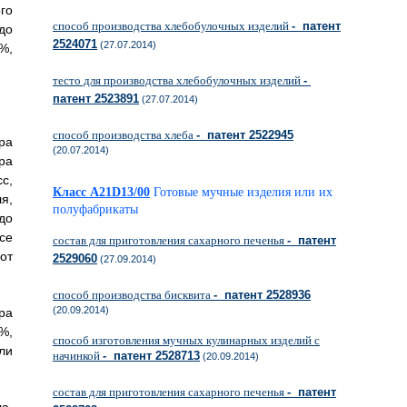
го
способ производства хлебобулочных изделий
- патент
до
2524071
(27.07.2014)
%,
тесто для производства хлебобулочных изделий
-
патент 2523891
(27.07.2014)
способ производства хлеба
- патент 2522945
ра
(20.07.2014)
ра
с,
Класс A21D13/00
Готовые мучные изделия или их
я,
полуфабрикаты
до
се
состав для приготовления сахарного печенья
- патент
от
2529060
(27.09.2014)
способ производства бисквита
- патент 2528936
(20.09.2014)
ра
%,
способ изготовления мучных кулинарных изделий с
ли
начинкой
- патент 2528713
(20.09.2014)
состав для приготовления сахарного печенья
- патент