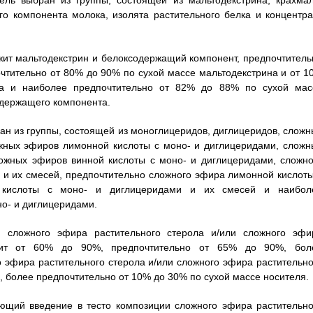
ель выбран из группы, состоящей из мальтодекстрина, крахмал
о компонента молока, изолята растительного белка и концентра
ржит мальтодекстрин и белоксодержащий компонент, предпочтитель
очтительно от 80% до 90% по сухой массе мальтодекстрина и от 1
а и наиболее предпочтительно от 82% до 88% по сухой мас
одержащего компонента.
ран из группы, состоящей из моноглицеридов, диглицеридов, сложн
ожных эфиров лимонной кислоты с моно- и диглицеридами, сложн
ожных эфиров винной кислоты с моно- и диглицеридами, сложно
 и их смесей, предпочтительно сложного эфира лимонной кислоты
 кислоты с моно- и диглицеридами и их смесей и наибол
о- и диглицеридами.
я сложного эфира растительного стерола и/или сложного эфи
жит от 60% до 90%, предпочтительно от 65% до 90%, бол
 эфира растительного стерола и/или сложного эфира растительно
, более предпочтительно от 10% до 30% по сухой массе носителя.
ающий введение в тесто композиции сложного эфира растительно