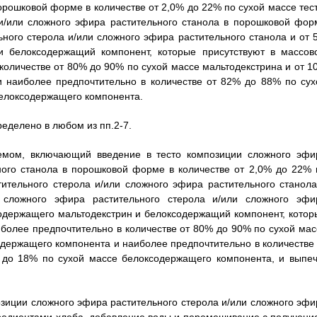
орошковой форме в количестве от 2,0% до 22% по сухой массе тест
 и/или сложного эфира растительного станола в порошковой фор
ного стерола и/или сложного эфира растительного станола и от 
и белоксодержащий компонент, которые присутствуют в массов
 количестве от 80% до 90% по сухой массе мальтодекстрина и от 1
 наиболее предпочтительно в количестве от 82% до 88% по сух
белоксодержащего компонента.
пределено в любом из пп.2-7.
емом, включающий введение в тесто композиции сложного эфи
ного станола в порошковой форме в количестве от 2,0% до 22% 
тительного стерола и/или сложного эфира растительного станола
ложного эфира растительного стерола и/или сложного эфи
содержащего мальтодекстрин и белоксодержащий компонент, котор
, более предпочтительно в количестве от 80% до 90% по сухой мас
одержащего компонента и наиболее предпочтительно в количестве 
 до 18% по сухой массе белоксодержащего компонента, и выпеч
зиции сложного эфира растительного стерола и/или сложного эфи