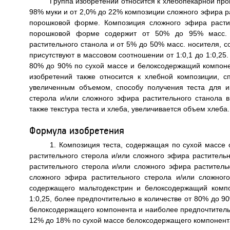
Группа изобретений относится к хлебопекарной пр
98% муки и от 2,0% до 22% композиции сложного эфира ра
порошковой форме. Композиция сложного эфира растит
порошковой форме содержит от 50% до 95% масс. с
растительного станола и от 5% до 50% масс. носителя, 
присутствуют в массовом соотношении от 1:0,1 до 1:0,25
80% до 90% по сухой массе и белоксодержащий компонен
изобретений также относится к хлебной композиции, с
увеличенным объемом, способу получения теста для и
стерола и/или сложного эфира растительного станола в
также текстура теста и хлеба, увеличивается объем хлеба. 6
Формула изобретения
1. Композиция теста, содержащая по сухой массе
растительного стерола и/или сложного эфира раститель
растительного стерола и/или сложного эфира растител
сложного эфира растительного стерола и/или сложног
содержащего мальтодекстрин и белоксодержащий компо
1:0,25, более предпочтительно в количестве от 80% до 9
белоксодержащего компонента и наиболее предпочтительн
12% до 18% по сухой массе белоксодержащего компонент