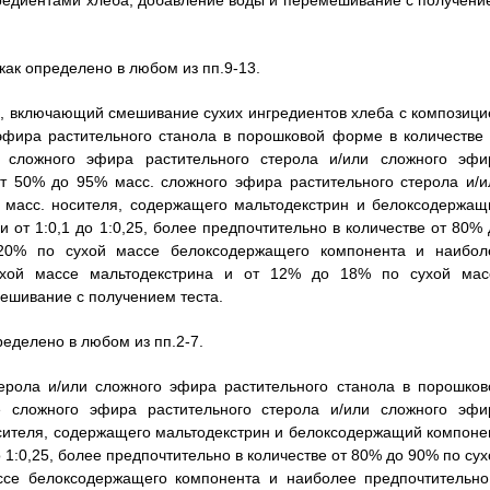
гредиентами хлеба, добавление воды и перемешивание с получени
 как определено в любом из пп.9-13.
ба, включающий смешивание сухих ингредиентов хлеба с композици
эфира растительного станола в порошковой форме в количестве 
 сложного эфира растительного стерола и/или сложного эфи
т 50% до 95% масс. сложного эфира растительного стерола и/и
 масс. носителя, содержащего мальтодекстрин и белоксодержащ
 от 1:0,1 до 1:0,25, более предпочтительно в количестве от 80% 
20% по сухой массе белоксодержащего компонента и наибол
ухой массе мальтодекстрина и от 12% до 18% по сухой мас
ешивание с получением теста.
пределено в любом из пп.2-7.
ерола и/или сложного эфира растительного станола в порошков
сложного эфира растительного стерола и/или сложного эфи
осителя, содержащего мальтодекстрин и белоксодержащий компонен
 1:0,25, более предпочтительно в количестве от 80% до 90% по сух
ссе белоксодержащего компонента и наиболее предпочтительно