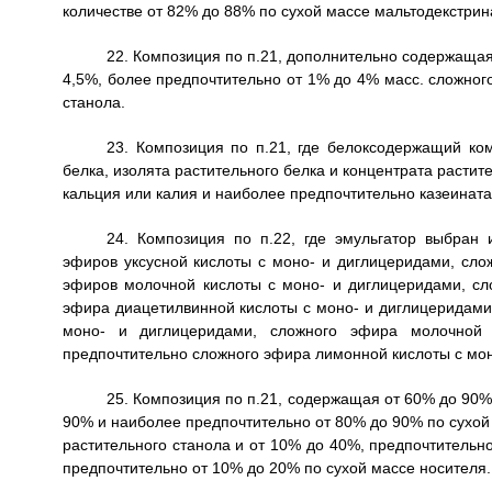
количестве от 82% до 88% по сухой массе мальтодекстри
22. Композиция по п.21, дополнительно содержащая 
4,5%, более предпочтительно от 1% до 4% масс. сложног
станола.
23. Композиция по п.21, где белоксодержащий ком
белка, изолята растительного белка и концентрата растит
кальция или калия и наиболее предпочтительно казеината
24. Композиция по п.22, где эмульгатор выбран 
эфиров уксусной кислоты с моно- и диглицеридами, сл
эфиров молочной кислоты с моно- и диглицеридами, сл
эфира диацетилвинной кислоты с моно- и диглицеридами
моно- и диглицеридами, сложного эфира молочной
предпочтительно сложного эфира лимонной кислоты с мон
25. Композиция по п.21, содержащая от 60% до 90%
90% и наиболее предпочтительно от 80% до 90% по сухой
растительного станола и от 10% до 40%, предпочтительн
предпочтительно от 10% до 20% по сухой массе носителя.