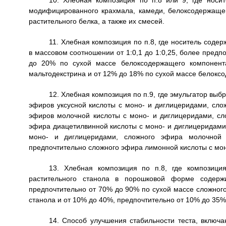
10. Хлебная композиция по п.8 или 9, где носит
модифицированного крахмала, камеди, белоксодержащег
растительного белка, а также их смесей.
11. Хлебная композиция по п.8, где носитель соде
в массовом соотношении от 1:0,1 до 1:0,25, более предп
до 20% по сухой массе белоксодержащего компонент
мальтодекстрина и от 12% до 18% по сухой массе белокс
12. Хлебная композиция по п.9, где эмульгатор выб
эфиров уксусной кислоты с моно- и диглицеридами, сл
эфиров молочной кислоты с моно- и диглицеридами, сл
эфира диацетилвинной кислоты с моно- и диглицеридами
моно- и диглицеридами, сложного эфира молочной
предпочтительно сложного эфира лимонной кислоты с мон
13. Хлебная композиция по п.8, где композици
растительного станола в порошковой форме содер
предпочтительно от 70% до 90% по сухой массе сложного
станола и от 10% до 40%, предпочтительно от 10% до 35%
14. Способ улучшения стабильности теста, включ