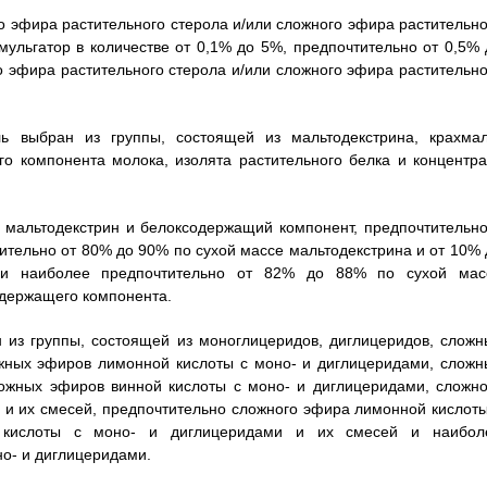
го эфира растительного стерола и/или сложного эфира растительно
ульгатор в количестве от 0,1% до 5%, предпочтительно от 0,5% 
о эфира растительного стерола и/или сложного эфира растительно
ль выбран из группы, состоящей из мальтодекстрина, крахмал
о компонента молока, изолята растительного белка и концентра
ит мальтодекстрин и белоксодержащий компонент, предпочтительно
тительно от 80% до 90% по сухой массе мальтодекстрина и от 10% 
 и наиболее предпочтительно от 82% до 88% по сухой мас
одержащего компонента.
ан из группы, состоящей из моноглицеридов, диглицеридов, сложн
ожных эфиров лимонной кислоты с моно- и диглицеридами, сложн
ожных эфиров винной кислоты с моно- и диглицеридами, сложно
 и их смесей, предпочтительно сложного эфира лимонной кислоты
 кислоты с моно- и диглицеридами и их смесей и наибол
о- и диглицеридами.