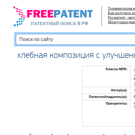
Терминология и
Как получить п
Роспатент - ме
Международная
В РФ
ПАТЕНТНЫЙ ПОИСК
хлебная композиция с улучше
Классы МПК:
Автор(ы):
Патентообладатель(и):
Приоритеты: