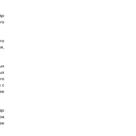
до
го
го
ия,
ых
ых
го
 с
ее
до
ра
ее