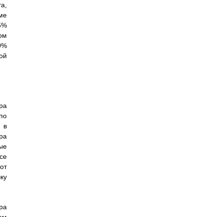
а,
ме
5%
ом
0%
ой
ра
по
 в
ра
ые
се
от
ку
ра