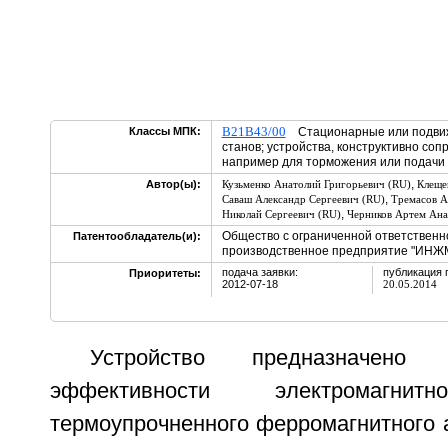
B21B43/00
Классы МПК:
Стационарные или подвиж
станов; устройства, конструктивно со
например для торможения или подачи з
,
Автор(ы):
Кузьменко Анатолий Григорьевич (RU)
Клеще
,
Саваш Александр Сергеевич (RU)
Тремасов А
,
Николай Сергеевич (RU)
Черников Артем Ана
Общество с ограниченной ответственн
Патентообладатель(и):
производственное предприятие "ИНЖ
подача заявки:
публикация 
Приоритеты:
2012-07-18
20.05.2014
Устройство предназначен
эффективности электромагнит
термоупрочненного ферромагнитного 