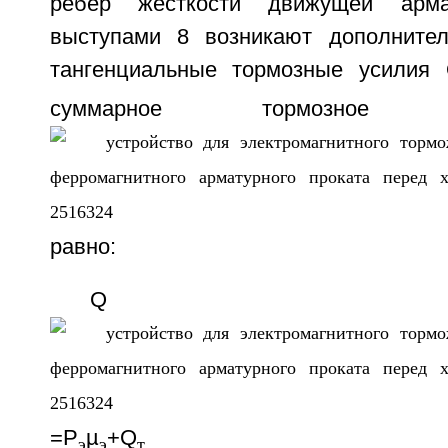
ребер жесткости движущей арм
выступами 8 возникают дополнител
тангенциальные тормозные усилия
суммарное тормозно
равно:
Q
=P
µ
+Q
э
э
т