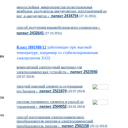
многослойная, микропористая полиэтиленовая
мембрана, разделитель аккумулятора, изготовленный из
нее, и аккумулятор
- патент 2434754
(27.11.2011)
способ получения взрывобезопасного сепаратора
-
патент 2432641
(27.10.2011)
Класс H01M8/12
работающие при высокой
температуре, например со стабилизированным
ва
электролитом ZrO2
композитный электродный материал для
электрохимических устройств
- патент 2523550
(20.07.2014)
твердый окисный элемент и содержащая
его батарея
- патент 2521874
(10.07.2014)
ра
система топливного элемента и способ ее
управления
- патент 2504052
(10.01.2014)
но
способ изготовления электрохимического
преобразователя энергии и электрохимический
преобразователь энергии
- патент 2502158
(20.12.2013)