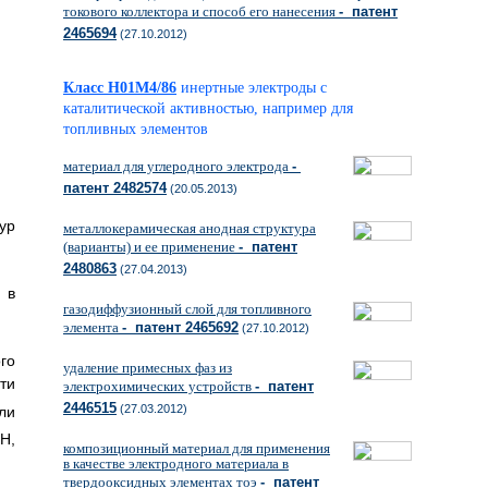
токового коллектора и способ его нанесения
- патент
2465694
(27.10.2012)
Класс H01M4/86
инертные электроды с
каталитической активностью, например для
топливных элементов
материал для углеродного электрода
-
патент 2482574
(20.05.2013)
ур
металлокерамическая анодная структура
(варианты) и ее применение
- патент
2480863
(27.04.2013)
 в
газодиффузионный слой для топливного
элемента
- патент 2465692
(27.10.2012)
го
удаление примесных фаз из
ти
электрохимических устройств
- патент
2446515
(27.03.2012)
и
H,
4
композиционный материал для применения
в качестве электродного материала в
твердооксидных элементах тоэ
- патент