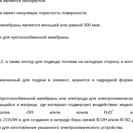
а является непористой.
а имеет ненулевую пористость поверхности.
й мембраны является меньшей или равной 300 мкм.
ки для протонообменной мембраны.
, а также контур для подвода топлива на катодную сторону и конт
азначенный для подачи в элемент, хранится в гидридной форме
 протонообменной мембраны или электрода для электрохимическо
жащийся в матрице, где материал подвергают воздействию жидкос
+
радикалов -OH и/или ионов H
O
ил
3
и для создания в нитриде бора связей B-OH и/или B-SO
я для изготовления указанного электрохимического устройства.