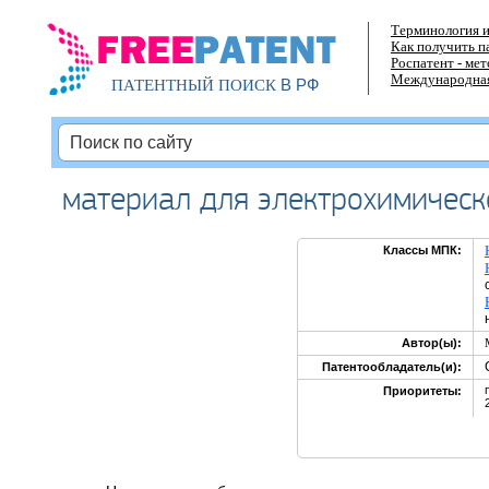
Терминология и
Как получить п
Роспатент - ме
Международная
В РФ
ПАТЕНТНЫЙ ПОИСК
материал для электрохимическ
Классы МПК:
Автор(ы):
Патентообладатель(и):
Приоритеты: