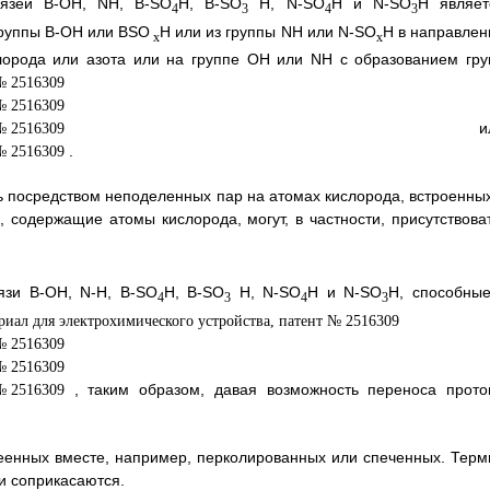
вязей B-OH, NH, B-SO
H, B-SO
H, N-SO
H и N-SO
H являет
4
3
4
3
группы B-OH или BSO
H или из группы NH или N-SO
H в направлен
x
x
лорода или азота или на группе ОН или NH с образованием гру
ил
.
 посредством неподеленных пар на атомах кислорода, встроенных
 содержащие атомы кислорода, могут, в частности, присутствоват
язи B-OH, N-H, B-SO
H, B-SO
H, N-SO
H и N-SO
H, способные
4
3
4
3
, таким образом, давая возможность переноса прото
еенных вместе, например, перколированных или спеченных. Терм
и соприкасаются.