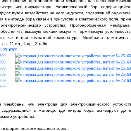
я изготовления протонообменной мембраны для электрохимическо
ролизера или аккумулятора. Активированный бор, содержащийся
ируют путем воздействия на него жидкости, содержащей радикалы 
я в нитриде бора связей в присутствии электрического поля, прич
электротехнического устройства. Протонообменная мембрана
 обеспечить высокую механическую и термическую устойчивость
 же, как и при комнатной температуре. Мембрана герметична 
ы, 11 ил., 4 пр., 2 табл.
 мембраны или электрода для электрохимического устройств
 содержащийся в матрице, где нитрид бора активируют до е
ского устройства.
ся в форме перколированных зерен.