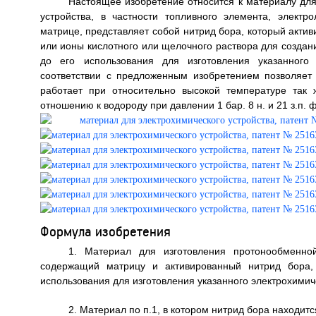
Настоящее изобретение относится к материалу дл
устройства, в частности топливного элемента, элект
матрице, представляет собой нитрид бора, который актив
или ионы кислотного или щелочного раствора для создани
до его использования для изготовления указанного 
соответствии с предложенным изобретением позволяет
работает при относительно высокой температуре так
отношению к водороду при давлении 1 бар. 8 н. и 21 з.п. ф-л
Формула изобретения
1. Материал для изготовления протонообменной
содержащий матрицу и активированный нитрид бора,
использования для изготовления указанного электрохимиче
2. Материал по п.1, в котором нитрид бора находит