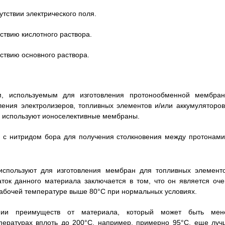
утствии электрического поля.
йствию кислотного раствора.
йствию основного раствора.
м, используемым для изготовления протонообменной мембран
ения электролизеров, топливных элементов и/или аккумуляторов
ом используют ионоселективные мембраны.
 с нитридом бора для получения столкновения между протонами
спользуют для изготовления мембран для топливных элементо
ток данного материала заключается в том, что он является оче
рабочей температуре выше 80°C при нормальных условиях.
ении преимуществ от материала, который может быть мен
пературах вплоть до 200°C, например, примерно 95°C, еще луч