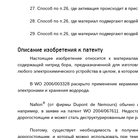
27. Способ по п.26, где активация происходит в прис
28. Способ по п.26, где материал подвергают возде
29. Способ по п.26, где материал подвергают возде
Описание изобретения к патенту
Настоящее изобретение относится к материала
содержащей нитрид бора, предназначенной для изготовл
любого электрохимического устройства в целом, в котор
В WO 2006/003328 раскрыто применение керамики
электронами и хранения водорода.
®
Nafion
(от фирмы Dupont de Nemours) обычно и
например, в заявке на патент WO 2004/067611. Недоста
дорогостоящим и может стать деструктурированным при 
Поэтому, существует необходимость в получ
дорогостоящим, и который можно использовать при тем