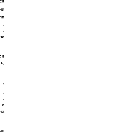
ся
ии
пп
,
,
и
 в
ь,
 к
,
,
и
на
ин