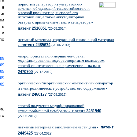
го
пористый сепаратор из ультратонких
 в
волокон, обладающий теплостойкостью и
высокой прочностью, и способ его
и/
изготовления, а также аккумуляторная
ем
батарея с применением такого сепаратора
-
 в
патент 2516851
(20.05.2014)
 и
по
нетканый материал, содержащий сшивающий материал
- патент 2485634
(20.06.2013)
микропористая полимерная мембрана,
модифицированная водорастворимым полимером,
способ ее изготовления и применение
- патент
2470700
(27.12.2012)
органический/неорганический композитный сепаратор
и электрохимическое устройство, его содержащее
-
патент 2460177
(27.08.2012)
способ получения модифицированной
а,
катионообменной мембраны
- патент 2451540
го
(27.05.2012)
нетканый материал с заполнением частицами
- патент
2449425
(27.04.2012)