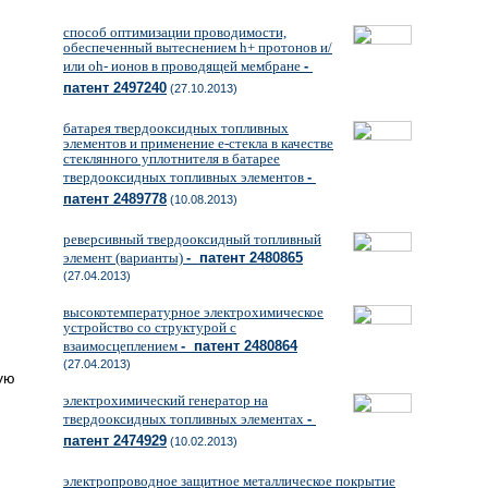
способ оптимизации проводимости,
обеспеченный вытеснением h+ протонов и/
или oh- ионов в проводящей мембране
-
патент 2497240
(27.10.2013)
батарея твердооксидных топливных
элементов и применение е-стекла в качестве
стеклянного уплотнителя в батарее
твердооксидных топливных элементов
-
патент 2489778
(10.08.2013)
реверсивный твердооксидный топливный
элемент (варианты)
- патент 2480865
(27.04.2013)
высокотемпературное электрохимическое
устройство со структурой с
взаимосцеплением
- патент 2480864
(27.04.2013)
ую
электрохимический генератор на
твердооксидных топливных элементах
-
патент 2474929
(10.02.2013)
электропроводное защитное металлическое покрытие