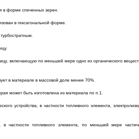
ся в форме спеченных зерен.
лизован в гексагональной форме.
я турбостратным.
ицу.
рицу, включающую по меньшей мере одно из органического вещест
твует в материале в массовой доле менее 70%.
орая может быть изготовлена из материала по п.1.
кого устройства, в частности топливного элемента, электролизе
а, в частности топливного элемента, по меньшей мере частич