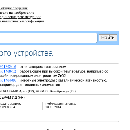
 общие сведения
атент на изобретение
тодические рекомендации
 патентная классификация
ого устройства
H01M2/16
отличающиеся материалом
H01M8/12
работающие при высокой температуре, например со
стабилизированным электролитом ZrO2
H01M4/86
инертные электроды с каталитической активностью,
например для топливных элементов
,
МОФАКАМИ Араш (FR)
ФОВАРК Жан-Франсуа (FR)
СЕРАМ ИД (FR)
подача заявки:
публикация патента:
2009-03-04
20.05.2014