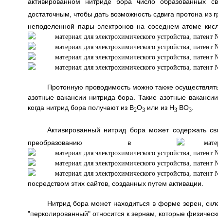
активированном нитриде бора число образованных с
достаточным, чтобы дать возможность сдвига протона из 
неподеленной пары электронов на соседнем атоме кис
Протонную проводимость можно также осуществлять
азотные вакансии нитрида бора. Такие азотные вакансии,
когда нитрид бора получают из B
O
или из H
BO
.
2
3
3
3
Активированный нитрид бора может содержать св
преобразованию в
посредством этих сайтов, созданных путем активации.
Нитрид бора может находиться в форме зерен, скл
"перколированный" относится к зернам, которые физическ