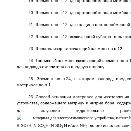
19. Элемент по п.12, где протонообменная мембран
20. Элемент по п.12, где протонообменная мембран
21. Элемент по п.12, где толщина протонообменно
22. Элемент по п.12, включающий субстрат подлож
23. Электролизер, включающий элемент по п.12.
24. Топливный элемент, включающий элемент по п.12
для подвода окислителя на анодную сторону.
25. Элемент по п.24, в котором водород, предн
материале по п.1.
26. Способ активации материала для изготовления
устройства, содержащего матрицу и нитрид бора, содер
для получения гидроксильных 
B-SO
H, N-SO
H, N-SO
H и/или NH
, до его использовани
3
4
3
2