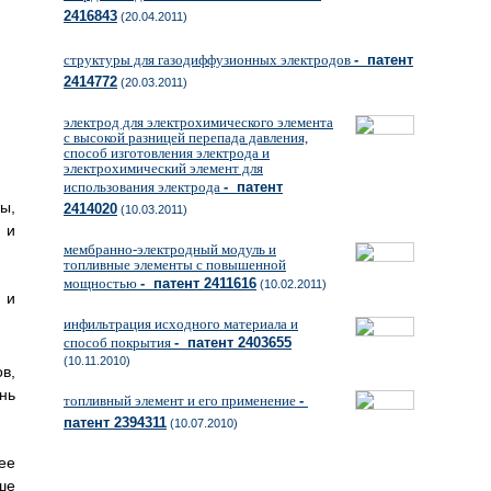
2416843
(20.04.2011)
структуры для газодиффузионных электродов
- патент
2414772
(20.03.2011)
электрод для электрохимического элемента
с высокой разницей перепада давления,
способ изготовления электрода и
электрохимический элемент для
использования электрода
- патент
ы,
2414020
(10.03.2011)
 и
мембранно-электродный модуль и
топливные элементы с повышенной
мощностью
- патент 2411616
(10.02.2011)
 и
инфильтрация исходного материала и
способ покрытия
- патент 2403655
(10.11.2010)
в,
нь
топливный элемент и его применение
-
патент 2394311
(10.07.2010)
ее
ше