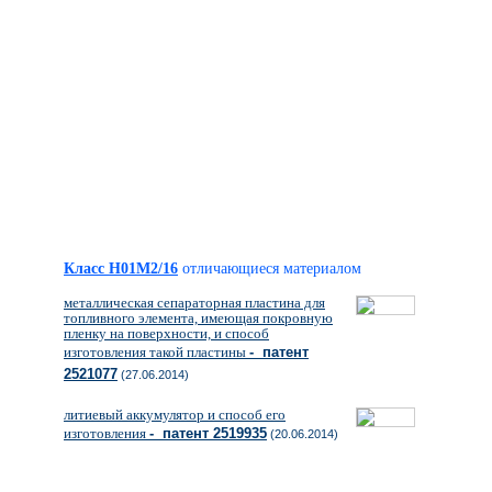
Класс H01M2/16
отличающиеся материалом
металлическая сепараторная пластина для
топливного элемента, имеющая покровную
пленку на поверхности, и способ
изготовления такой пластины
- патент
2521077
(27.06.2014)
литиевый аккумулятор и способ его
изготовления
- патент 2519935
(20.06.2014)