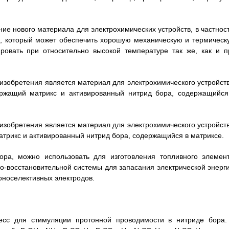
ие нового материала для электрохимических устройств, в частност
в, который может обеспечить хорошую механическую и термическ
ировать при относительно высокой температуре так же, как и п
изобретения является материал для электрохимического устройств
ержащий матрикс и активированный нитрид бора, содержащийся
изобретения является материал для электрохимического устройств
атрикс и активированный нитрид бора, содержащийся в матриксе.
ра, можно использовать для изготовления топливного элемент
но-восстановительной системы для запасания электрической энерги
оноселективных электродов.
цесс для стимуляции протонной проводимости в нитриде бора.