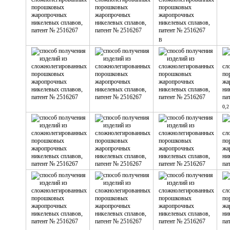
B
0,2