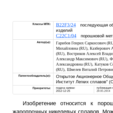
B22F3/24
Классы МПК:
последующая обр
изделий
C22C1/04
порошковой мет
Автор(ы):
Гарибов Генрих Саркисович (RU
,
Михайловна (RU)
Казберович 
,
(RU)
Востриков Алексей Влади
,
Александр Максимович (RU)
Ф
,
Александровна (RU)
Катуков С
,
(RU)
Шмелев Виталий Петрови
Открытое Акционерное Общ
Патентообладатель(и):
Институт Легких сплавов" 
подача заявки:
публикация 
Приоритеты:
2012-12-25
20.05.2014
Изобретение относится к поро
жаропрочных никелевых сплавов. Мож