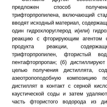
предложен способ получения
трифторпропилена, включающий стади
вводят исходный материал, содержащ
один гидрохлоруглерод и(или) гидро
реакцию с фторирующим агентом 
продукта реакции, содержащег
трифторпропилен, фтористый вод
пентафторпропан; (б) дистиллируют
целью получения дистиллята, со
азеотропоподобную композицию п
дистиллят в контакт с серной кисл
каустической соды и затем удаляю
часть фтористого водорода из д