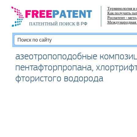
Терминология и 
Как получить па
Роспатент - мет
Международная 
В РФ
ПАТЕНТНЫЙ ПОИСК
азеотропоподобные компози
пентафторпропана, хлортриф
фтористого водорода