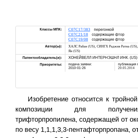
C07C17/383
Классы МПК:
перегонкой
C07C21/18
содержащие фтор
C07C19/08
содержащие фтор
,
Автор(ы):
ХАЛС Райан (US)
СИНГХ Раджив Ратна (US)
Ян (US)
ХОНЕЙВЕЛЛ ИНТЕРНЭШНЛ ИНК. (US)
Патентообладатель(и):
подача заявки:
публикация 
Приоритеты:
2010-01-26
20.05.2014
Изобретение относится к тройно
композиции для получения
трифторпропилена, содержащей от ок
по весу 1,1,1,3,3-пентафторпропана, о