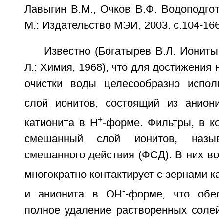
Лавыгин В.М., Очков В.Ф. Водоподгото
М.: Издательство МЭИ, 2003. с.104-166
Известно (Богатырев В.Л. Ионит
Л.: Химия, 1968), что для достижения
очистки воды целесообразно испол
слой ионитов, состоящий из анио
+
катионита в H
-форме. Фильтры, в к
смешанный слой ионитов, назы
смешанного действия (ФСД). В них в
многократно контактирует с зернами к
-
и анионита в OH
-форме, что обе
полное удаление растворенных соле