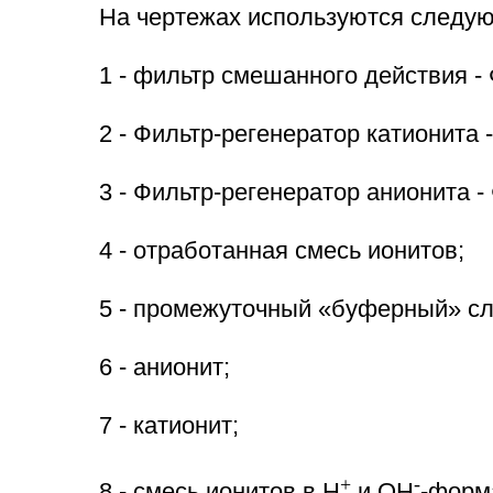
На чертежах используются следу
1 - фильтр смешанного действия -
2 - Фильтр-регенератор катионита 
3 - Фильтр-регенератор анионита -
4 - отработанная смесь ионитов;
5 - промежуточный «буферный» сл
6 - анионит;
7 - катионит;
+
-
8 - смесь ионитов в H
и OH
-форм