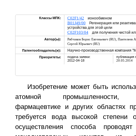
C02F1/42
Классы МПК:
ионообменом
B01J49/00
Регенерация или реактива
устройства для этой цели
C02F103/04
для получения чистой или
,
Автор(ы):
Рябчиков Борис Евгеньевич (RU)
Пантелеев А
Сергей Юрьевич (RU)
Научно-производственная компания 
Патентообладатель(и):
подача заявки:
публикация 
Приоритеты:
2012-04-18
20.05.2014
Изобретение может быть использ
атомной промышленности, ми
фармацевтике и других областях п
требуется вода высокой степени о
осуществления способа проводят