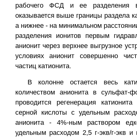
рабочего ФСД и ее разделения в
оказывается выше границы раздела ка
а нижнее - на минимальном расстоянии
разделения ионитов первым гидрав
анионит через верхнее выгрузное уст
условиях анионит совершенно чист
частиц катионита.
В колонне остается весь кат
количеством анионита в сульфат-ф
проводится регенерация катионита
серной кислоты с удельным расходом
анионита - 4%-ным раствором едк
удельным расходом 2,5 г-экв/г-экв и