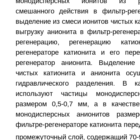
монодисперсных ионитов из р
смешанного действия в фильтр-реге
выделение из смеси ионитов чистых ка
выгрузку анионита в фильтр-регенер
регенерацию, регенерацию кати
регенераторе катионита и его пере
регенератор анионита. Выделение
чистых катионита и анионита осу
гидравлического разделения. В ка
используют частицы монодисперс
размером 0,5-0,7 мм, а в качеств
монодисперсных анионитов разме
фильтре-регенераторе катионита пере
промежуточный слой, содержащий 70-