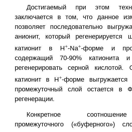
Достигаемый при этом техни
заключается в том, что данное из
позволяет последовательно выгруж
анионит, который регенерируется
+
+
катионит в H
-Na
-форме и про
содержащий 70-90% катионита и
регенерировать серной кислотой. 
+
катионит в H
-форме выгружается
промежуточный слой остается в 
регенерации.
Конкретное соотношение
промежуточного («буферного») с