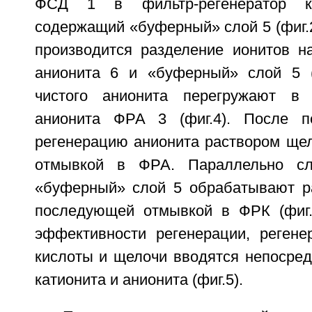
ФСД 1 в фильтр-регенератор к
содержащий «буферный» слой 5 (фиг.2
производится разделение ионитов на
анионита 6 и «буферный» слой 5 (
чистого анионита перегружают в ф
анионита ФРА 3 (фиг.4). После пе
регенерацию анионита раствором ще
отмывкой в ФРА. Параллельно сл
«буферный» слой 5 обрабатывают р
последующей отмывкой в ФРК (фиг.
эффективности регенерации, реген
кислоты и щелочи вводятся непосред
катионита и анионита (фиг.5).