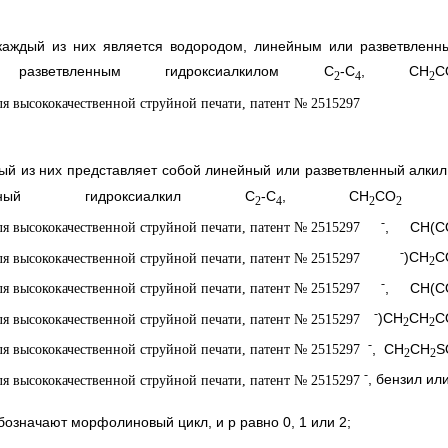
каждый из них является водородом, линейным или разветвленн
зветвленным гидроксиалкилом С
-С
, СН
С
2
4
2
дый из них представляет собой линейный или разветвленный алкил
ный гидроксиалкил С
-С
, СН
СO
2
4
2
2
-
, СН(С
-
)СН
С
2
-
, СН(С
-
)СН
СН
С
2
2
-
, СН
СН
S
2
2
-
, бензил ил
обозначают морфолиновый цикл, и p равно 0, 1 или 2;