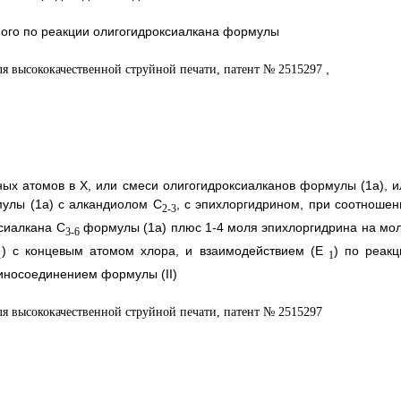
нного по реакции олигогидроксиалкана формулы
,
ных атомов в X, или смеси олигогидроксиалканов формулы (1а), и
мулы (1а) с алкандиолом С
, с эпихлоргидрином, при соотношен
2-3
ксиалкана С
формулы (1а) плюс 1-4 моля эпихлоргидрина на мол
3-6
) с концевым атомом хлора, и взаимодействием (E
) по реакц
1
1
иносоединением формулы (II)