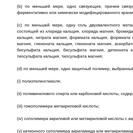
(b) по меньшей мере, одно связующее, причем связу
ферментативно или химически модифицированного крахм
(c) по меньшей мере, одну соль двухвалентного мета
состоящей из хлорида кальция, хлорида магния, бромида
кальция, нитрата магния, формиата кальция, формиата м
магния, глюконата кальция, глюконата магния, аскорбат
бисульфита кальция, бисульфита магния, дитионита к
тиосульфата кальция, тиосульфата магния;
(d) по меньшей мере, один защитный полимер, выбранный
(i) полиэтиленгликоля;
(ii) поливинилового спирта или карбоновой кислоты, сод
(iii) гомополимера метакриловой кислоты;
(iv) сополимера акриловой или метакриловой кислоты с 
(v) катионного сополимера акриламида или метакрилами