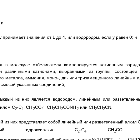
, и
 у принимает значения от 1 до 4, или водородом, если у равен 0; и
яд в молекуле отбеливателя компенсируется катионным зарядо
и различными катионами, выбранными из группы, состоящей 
го металла, аммония, моно-, ди- или тризамещенного линейным и
и смесей указанных соединений,
каждый из них является водородом, линейным или разветвленн
килом С
-С
, СН
СО
', СН
СН
СОNH
или CH
CH
CN,
2
4
2
2
2
2
2
2
2
ый из них представляет собой линейный или разветвленный алкил 
ый гидроксиалкил C
-C
, CH
CO
2
4
2
-
, СН(С