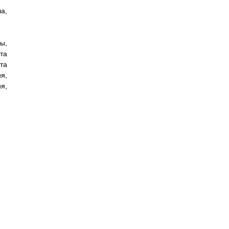
а,
ы,
та
та
я,
я,