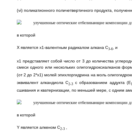
(vi) поликатионного поличетвертичного продукта, получе
в которой
Х является x1-валентным радикалом алкана С
, и
3-6
х1 представляет собой число от 3 до количества углерод
смеси одного или нескольких олигогидроксиалканов фор
(от 2 до 2*х1) молей эпихлоргидрина на моль олигогидро
эквивалент алкандиола C
с образованием аддукта (E
2-3
сшивания и кватернизации, по меньшей мере, с одним ам
в которой
Y является алкеном С
,
2-3