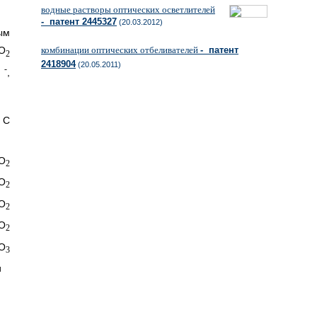
водные растворы оптических осветлителей
- патент 2445327
(20.03.2012)
ым
комбинации оптических отбеливателей
- патент
O
2
2418904
(20.05.2011)
-
,
 C
O
2
O
2
O
2
O
2
О
3
и