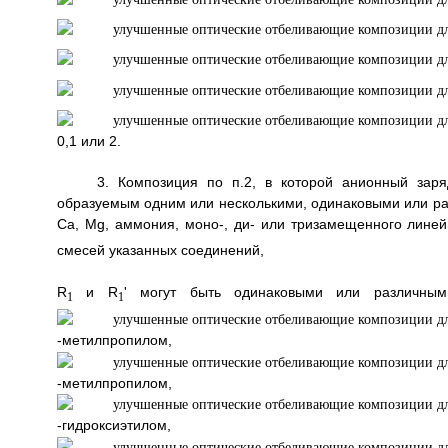
0,1 или 2.
3. Композиция по п.2, в которой анионный зар
образуемым одним или несколькими, одинаковыми или раз
Са, Mg, аммония, моно-, ди- или тризамещенного лине
смесей указанных соединений,
R
и R
' могут быть одинаковыми или различным
1
1
-метилпропилом,
-метилпропилом,
-гидроксиэтилом,