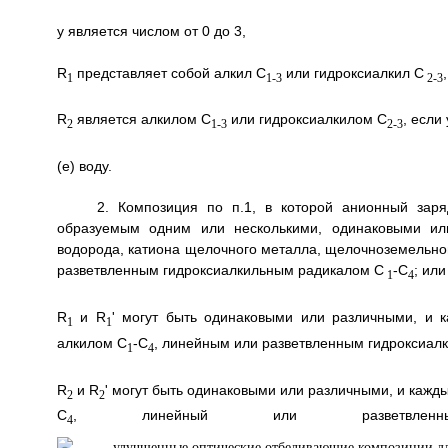
y является числом от 0 до 3,
R
представляет собой алкил C
или гидроксиалкил С
1
1-3
2-3
R
является алкилом C
или гидроксиалкилом C
, если
2
1-3
2-3
(е) воду.
2. Композиция по п.1, в которой анионный зар
образуемым одним или несколькими, одинаковыми ил
водорода, катиона щелочного металла, щелочноземельно
разветвленным гидроксиалкильным радикалом C
-C
; ил
1
4
R
и R
' могут быть одинаковыми или различными, и 
1
1
алкилом C
-C
, линейным или разветвленным гидроксиал
1
4
R
и R
' могут быть одинаковыми или различными, и кажд
2
2
C
, линейный или разветвленн
4