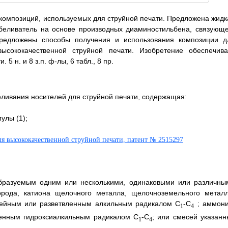
композиций, используемых для струйной печати. Предложена жидк
беливатель на основе производных диаминостильбена, связующе
редложены способы получения и использования композиции д
высококачественной струйной печати. Изобретение обеспечива
5 н. и 8 з.п. ф-лы, 6 табл., 8 пр.
еливания носителей для струйной печати, содержащая:
улы (1);
образуемым одним или несколькими, одинаковыми или различны
орода, катиона щелочного металла, щелочноземельного металл
нейным или разветвленным алкильным радикалом C
-C
; аммони
1
4
ленным гидроксиалкильным радикалом C
-C
; или смесей указанн
1
4