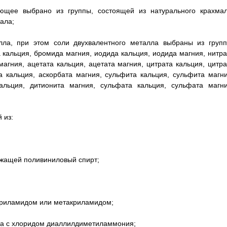
ющее выбрано из группы, состоящей из натурального крахмал
ала;
лла, при этом соли двухвалентного металла выбраны из групп
 кальция, бромида магния, иодида кальция, иодида магния, нитра
агния, ацетата кальция, ацетата магния, цитрата кальция, цитра
а кальция, аскорбата магния, сульфита кальция, сульфита магни
альция, дитионита магния, сульфата кальция, сульфата магни
 из:
ержащей поливиниловый спирт;
акриламидом или метакриламидом;
да с хлоридом диаллилдиметиламмония;