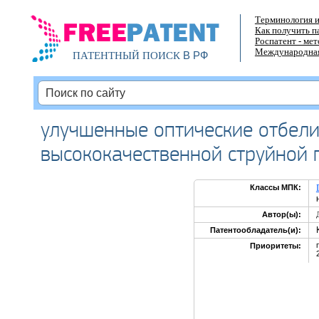
Терминология и
Как получить п
Роспатент - ме
Международная
В РФ
ПАТЕНТНЫЙ ПОИСК
улучшенные оптические отбел
высококачественной струйной 
Классы МПК:
Автор(ы):
Патентообладатель(и):
Приоритеты: