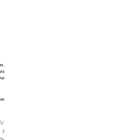
м,
из
ли
ым
C
-
1
2
O