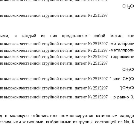
ропилом, СН
С
2
ными, и каждый из них представляет собой метил, эти
-метилпропи
-метилпропи
-гидроксиэти
пропил, СН
С
2
-
или СН(С
-
)СН
С
2
-
, p равно 0
яд в молекуле отбеливателя компенсируется катионным зарядо
зличными катионами, выбранными из группы, состоящей из Na, К