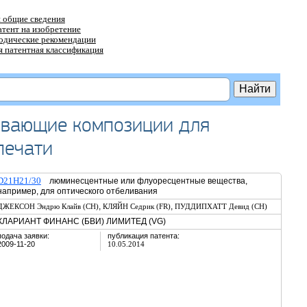
 общие сведения
атент на изобретение
тодические рекомендации
 патентная классификация
ивающие композиции для
печати
D21H21/30
люминесцентные или флуоресцентные вещества,
например, для оптического отбеливания
,
,
ДЖЕКСОН Эндрю Клайв (CH)
КЛЯЙН Седрик (FR)
ПУДДИПХАТТ Девид (CH)
КЛАРИАНТ ФИНАНС (БВИ) ЛИМИТЕД (VG)
подача заявки:
публикация патента:
2009-11-20
10.05.2014