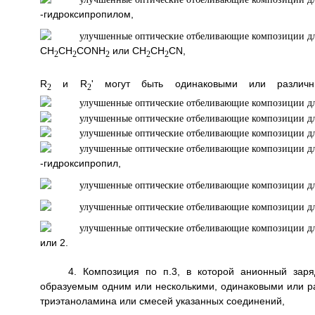
-гидроксип
CH
CH
CONH
или CH
CH
CN,
2
2
2
2
2
R
и R
' могут быть одинаковыми или различ
2
2
-гидрокси
или 2.
4. Композиция по п.3, в которой анионный зар
образуемым одним или несколькими, одинаковыми или ра
триэтаноламина или смесей указанных соединений,