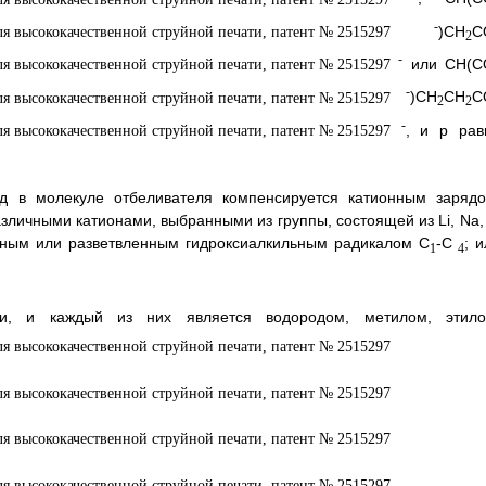
-
)СН
С
2
-
или СН(С
-
)СН
СН
С
2
2
-
, и p рав
яд в молекуле отбеливателя компенсируется катионным зарядо
личными катионами, выбранными из группы, состоящей из Li, Na, 
йным или разветвленным гидроксиалкильным радикалом C
-C
; 
1
4
и, и каждый из них является водородом, метилом, этило