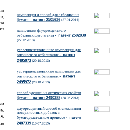
ая
композиция и способ для отбеливания
е,
бумаги
- патент 2505636
(27.01.2014)
ля
ет
композиции флуоресцентного
отбеливающего агента
- патент 2502838
(27.12.2013)
усовершенствованные композиции для
оптического отбеливания
- патент
2495973
(20.10.2013)
усовершенствованные композиции для
оптического отбеливания
- патент
2495972
(20.10.2013)
способ улучшения оптических свойств
бумаги
- патент 2490388
(20.08.2013)
ми
флуоресцентный способ отслеживания
а,
поверхностных добавок в
я,
бумагоделательном процессе
- патент
2487339
ых
(10.07.2013)