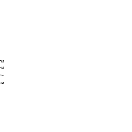
ли
ии
ь-
ии