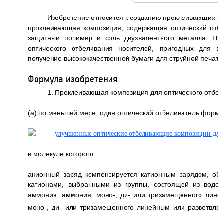
Изобретение относится к созданию проклеивающих 
проклеивающая композиция, содержащая оптический от
защитный полимер и соль двухвалентного металла. П
оптического отбеливания носителей, пригодных для 
получение высококачественной бумаги для струйной печати. 
Формула изобретения
1. Проклеивающая композиция для оптического отб
(а) по меньшей мере, один оптический отбеливатель форм
в молекуле которого
анионный заряд компенсируется катионным зарядом, 
катионами, выбранными из группы, состоящей из вод
аммония; аммония, моно-, ди- или тризамещенного ли
моно-, ди- или тризамещенного линейным или разветв