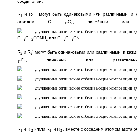
соединений,
R
и R
' могут быть одинаковыми или различными, и 
1
1
алкилом C
-C
, линейным или ра
1
4
CH
CH
CONH
или CH
CH
CN,
2
2
2
2
2
R
и R
' могут быть одинаковыми или различными, и каж
2
2
-C
, линейный или разветвлен
1
4
R
и R
и/или R
' и R
', вместе с соседним атомом азота 
1
2
1
2