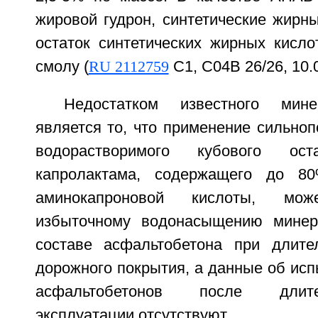
жировой гудрон, синтетические жирн
остаток синтетических жирных кисло
смолу (
RU 2112759
C1, C04B 26/26, 10.0
Недостатком известного мине
является то, что применение сильноп
водорастворимого кубового ост
капролактама, содержащего до 8
аминокапроновой кислоты, мо
избыточному водонасыщению минер
составе асфальтобетона при длите
дорожного покрытия, а данные об ис
асфальтобетонов после длит
эксплуатации отсутствуют.