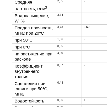
2,55
-
Средняя
3
плотность, г/см
3,84
-
Водонасыщение,
W, %
3,73
3,60
Предел прочности,
МПа: при 20°С
1,36
-
при 50°С
8,95
-
при 0°С
4,30
-
на растяжение при
расколе
0,87
-
Коэффициент
внутреннего
трения
0,43
-
Сцепление при
сдвиге при 50°С,
МПа
0,96
1
Водостойкость