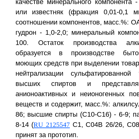
качестве минерального компонента 
или известняк (фракция 0,01-0,1 
соотношении компонентов, масс.%: ОАС
гудрон - 1,0-2,0; минеральный компо
100. Остаток производства алк
образуется в производстве быто
моющих средств при выделении товар
нейтрализации сульфатированной 
высших спиртов и представл
анионоактивных и неионогенных пов
веществ и содержит, масс.%: алкилсу
86; высшие спирты (C10-C16) - 6-9; п
8-14 (
RU 2125547
C1, C04B 26/26, C08L
принят за прототип.