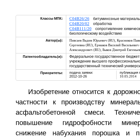
C04B26/26
Классы МПК:
битуминозные материалы, 
C04B20/02
обработка
C04B111/20
сопротивление химическо
биологическому воздействию
,
Автор(ы):
Пивсаев Вадим Юрьевич (RU)
Красников Пав
,
Сергеевна (RU)
Ермаков Василий Васильевич
,
Александрович (RU)
Быков Дмитрий Евгенье
Федеральное государственное бюджет
Патентообладатель(и):
учреждение высшего профессионально
государственный технический универс
подача заявки:
публикация 
Приоритеты:
2012-10-26
10.05.2014
Изобретение относится к дорожно
частности к производству минерал
асфальтобетонной смеси. Технич
повышение гидрофобности минер
снижение набухания порошка и п