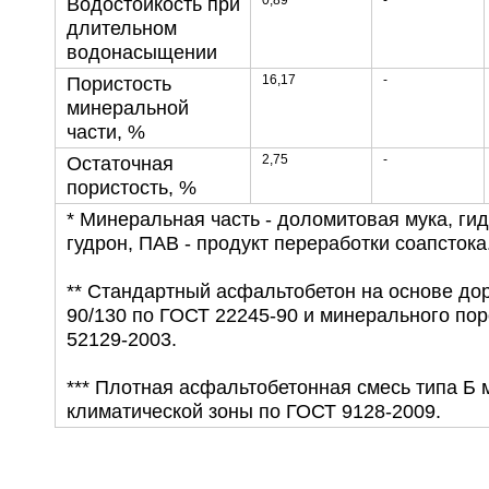
0,89
-
Водостойкость при
длительном
водонасыщении
16,17
-
Пористость
минеральной
части, %
2,75
-
Остаточная
пористость, %
* Минеральная часть - доломитовая мука, ги
гудрон, ПАВ - продукт переработки соапстока
** Стандартный асфальтобетон на основе до
90/130 по ГОСТ 22245-90 и минерального по
52129-2003.
*** Плотная асфальтобетонная смесь типа Б ма
климатической зоны по ГОСТ 9128-2009.