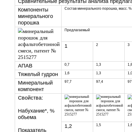
Сравнительные результаты анализа предлага
Состав минерального порошка, масс. %
Компоненты
минерального
порошка
Предлагаемый
2
3
1
0,7
1,3
1,
АПАВ
1,6
1,3
1,
Тяжелый гудрон
97,7
97,4
97
Минеральный
компонент
Свойства:
Набухание*, %
объема
1,5
1,
1,2
Показатель