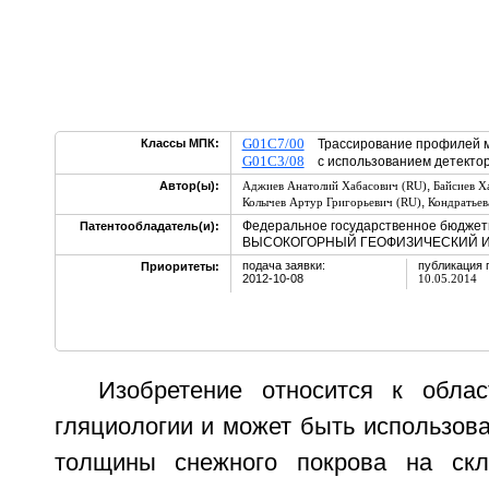
G01C7/00
Классы МПК:
Трассирование профилей м
G01C3/08
с использованием детекто
,
Автор(ы):
Аджиев Анатолий Хабасович (RU)
Байсиев Х
,
Колычев Артур Григорьевич (RU)
Кондратьев
Федеральное государственное бюджет
Патентообладатель(и):
ВЫСОКОГОРНЫЙ ГЕОФИЗИЧЕСКИЙ ИНС
подача заявки:
публикация 
Приоритеты:
2012-10-08
10.05.2014
Изобретение относится к обла
гляциологии и может быть использов
толщины снежного покрова на скл