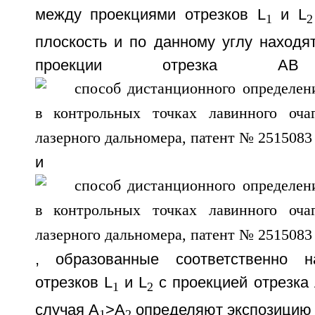
между проекциями отрезков L
и L
1
2
плоскость и по данному углу находя
проекции отрезка 
и
, образованные соответственно 
отрезков L
и L
с проекцией отрезка 
1
2
случая А
>А
определяют экспозицию 
1
2