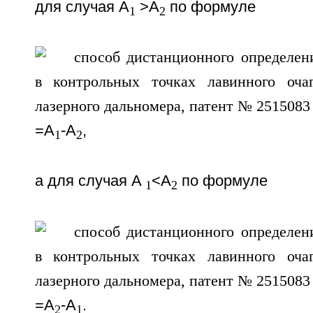
для случая А
>А
по формуле
1
2
=А
-А
,
1
2
а для случая А
<А
по формуле
1
2
=A
-A
.
2
1