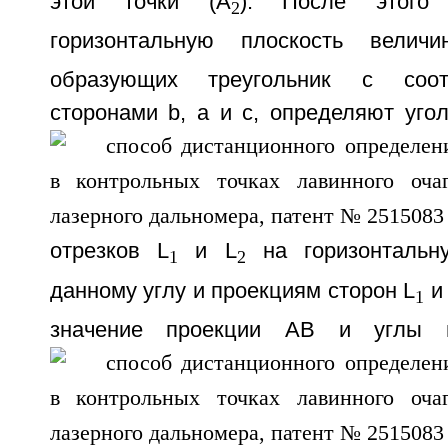
этой точки (А
). После этого
2
горизонтальную плоскость велич
образующих треугольник с соо
сторонами b, а и с, определяют уго
отрезков L
и L
на горизонтальн
1
2
данному углу и проекциям сторон L
и
1
значение проекции АВ и углы