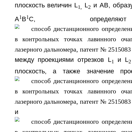
плоскость величин L
L
и АВ, образ
1,
2
1
1
А
В
С, определя
между проекциями отрезков L
и L
1
2
плоскость, а также значение пр
и