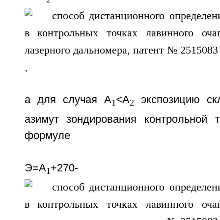
,
а для случая А
<А
экспозицию скл
1
2
азимут зондирования контрольной 
формуле
Э=А
+270-
1