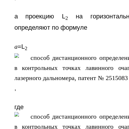
а проекцию L
на горизонтальн
2
определяют по формуле
а
=L
·c
2
,
где