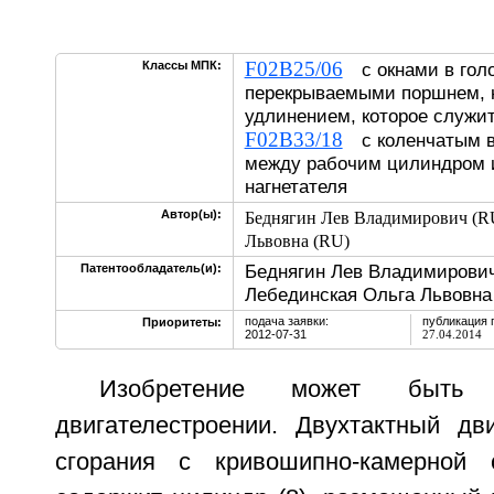
F02B25/06
Классы МПК:
с окнами в голо
перекрываемыми поршнем, 
удлинением, которое служ
F02B33/18
с коленчатым в
между рабочим цилиндром 
нагнетателя
Автор(ы):
Беднягин Лев Владимирович (R
Львовна (RU)
Беднягин Лев Владимирович
Патентообладатель(и):
Лебединская Ольга Львовна
подача заявки:
публикация 
Приоритеты:
2012-07-31
27.04.2014
Изобретение может быть 
двигателестроении. Двухтактный дви
сгорания с кривошипно-камерной 